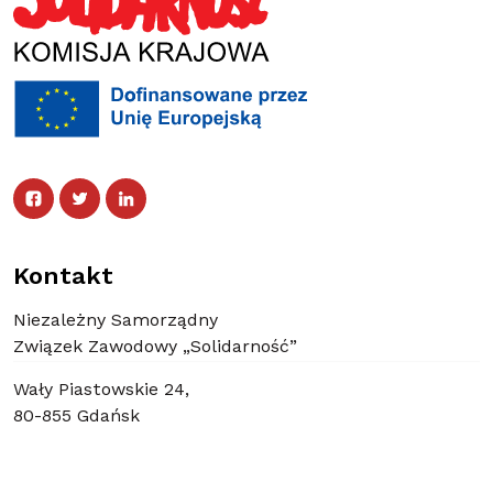
Facebook
Twitter
Facebook
Linked In
Twitter
Linked In
Kontakt
Niezależny Samorządny
Związek Zawodowy „Solidarność”
Wały Piastowskie 24,
80-855 Gdańsk