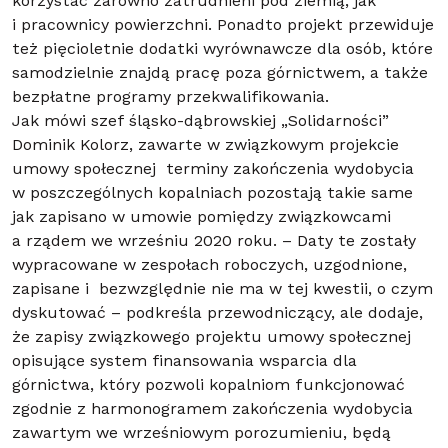
korzystać zarówno zatrudnieni pod ziemią, jak
i pracownicy powierzchni. Ponadto projekt przewiduje
też pięcioletnie dodatki wyrównawcze dla osób, które
samodzielnie znajdą pracę poza górnictwem, a także
bezpłatne programy przekwalifikowania.
Jak mówi szef śląsko-dąbrowskiej „Solidarności”
Dominik Kolorz, zawarte w związkowym projekcie
umowy społecznej terminy zakończenia wydobycia
w poszczególnych kopalniach pozostają takie same
jak zapisano w umowie pomiędzy związkowcami
a rządem we wrześniu 2020 roku. – Daty te zostały
wypracowane w zespołach roboczych, uzgodnione,
zapisane i bezwzględnie nie ma w tej kwestii, o czym
dyskutować – podkreśla przewodniczący, ale dodaje,
że zapisy związkowego projektu umowy społecznej
opisujące system finansowania wsparcia dla
górnictwa, który pozwoli kopalniom funkcjonować
zgodnie z harmonogramem zakończenia wydobycia
zawartym we wrześniowym porozumieniu, będą