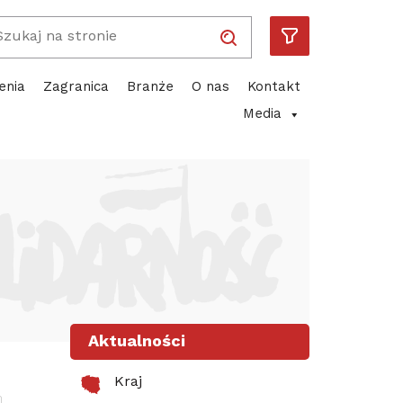
Wpisz wyszukiwaną frazę
Solidarność
Piotr Duda
ube
enia
Zagranica
Branże
O nas
Kontakt
Media
Aktualności
Kraj