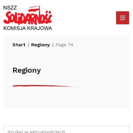
Przejdź
Wyszukiwarka
do
treści
Start
Regiony
Page 74
Regiony