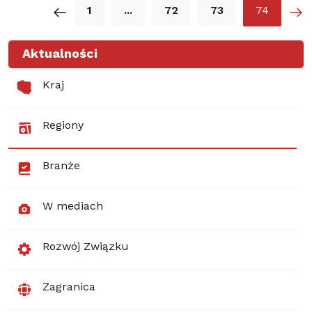
1
...
72
73
74
Aktualności
Kraj
Regiony
Branże
W mediach
Rozwój Związku
Zagranica