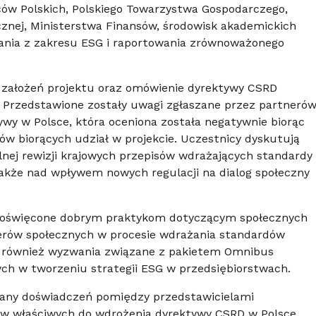
rców Polskich, Polskiego Towarzystwa Gospodarczego,
ecznej, Ministerstwa Finansów, środowisk akademickich
zania z zakresu ESG i raportowania zrównoważonego
założeń projektu oraz omówienie dyrektywy CSRD
. Przedstawione zostały uwagi zgłaszane przez partneró
ywy w Polsce, która oceniona została negatywnie biorąc
w biorących udział w projekcie. Uczestnicy dyskutują
ej rewizji krajowych przepisów wdrażających standardy
akże nad wpływem nowych regulacji na dialog społeczny
poświęcone dobrym praktykom dotyczącym społecznych
nerów społecznych w procesie wdrażania standardów
ą również wyzwania związane z pakietem Omnibus
ch w tworzeniu strategii ESG w przedsiębiorstwach.
any doświadczeń pomiędzy przedstawicielami
tw właściwych do wdrożenia dyrektywy CSRD w Polsce