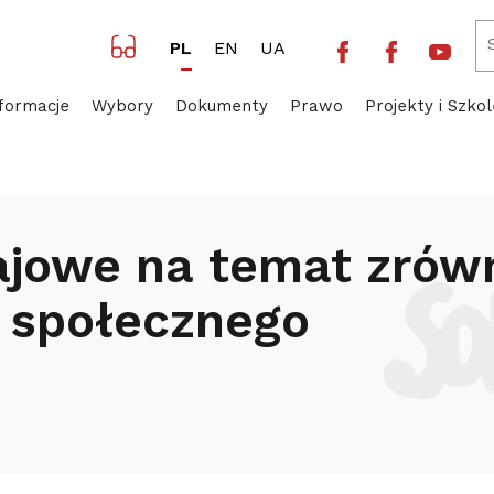
Facebook NSZZ 
Facebook 
Yout
PL
EN
UA
formacje
Wybory
Dokumenty
Prawo
Projekty i Szkol
ztaty krajowe na temat zrównoważonego raportowania 
rajowe na temat zró
 społecznego