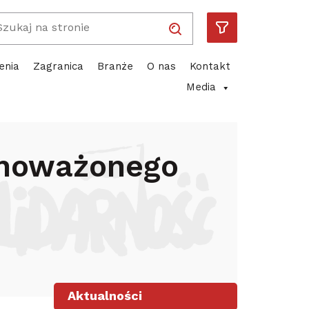
Wpisz wyszukiwaną frazę
Solidarność
Piotr Duda
ube
enia
Zagranica
Branże
O nas
Kontakt
Media
społecznego
wnoważonego
Aktualności