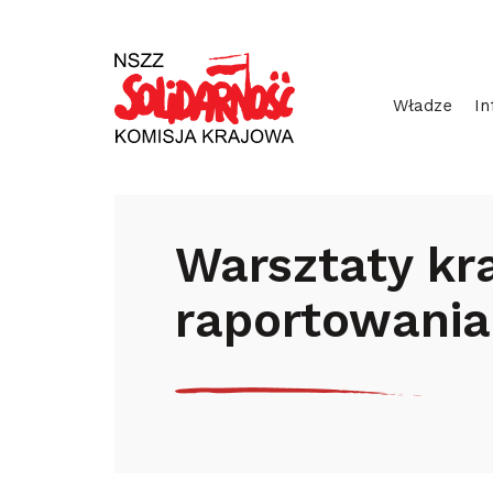
Przejdź
Wyszukiwarka
do
treści
Władze
In
Start
Aktualności
Branże
Wars
Warsztaty k
raportowania