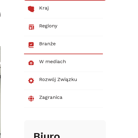
Kraj
j
Regiony
Branże
W mediach
Rozwój Związku
Zagranica
Biuro