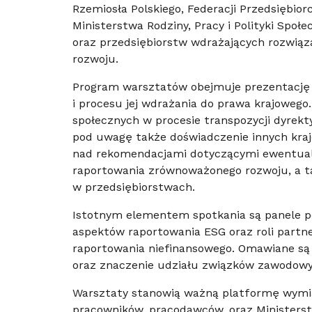
Rzemiosła Polskiego, Federacji Przedsiębio
Ministerstwa Rodziny, Pracy i Polityki Społ
oraz przedsiębiorstw wdrażających rozwią
rozwoju.
Program warsztatów obejmuje prezentację 
i procesu jej wdrażania do prawa krajowego
społecznych w procesie transpozycji dyrekt
pod uwagę także doświadczenie innych krajó
nad rekomendacjami dotyczącymi ewentualn
raportowania zrównoważonego rozwoju, a t
w przedsiębiorstwach.
Istotnym elementem spotkania są panele 
aspektów raportowania ESG oraz roli part
raportowania niefinansowego. Omawiane s
oraz znaczenie udziału związków zawodowy
Warsztaty stanowią ważną platformę wymi
pracowników, pracodawców, oraz Ministers