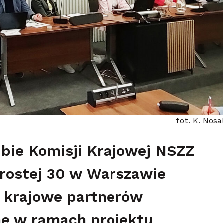
fot. K. Nosa
zibie Komisji Krajowej NSZZ
 Prostej 30 w Warszawie
y krajowe partnerów
ne w ramach projektu