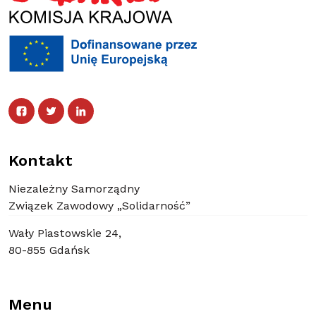
Facebook
Twitter
Facebook
Linked In
Twitter
Linked In
Kontakt
Niezależny Samorządny
Związek Zawodowy „Solidarność”
Wały Piastowskie 24,
80-855 Gdańsk
Menu