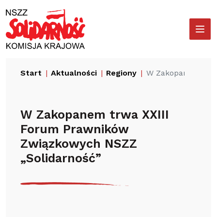
Przejdź
Wyszukiwarka
do
treści
Start
Aktualności
Regiony
W Zakopanem trwa
W Zakopanem trwa XXIII
Forum Prawników
Związkowych NSZZ
„Solidarność”