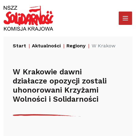
Przejdź
Wyszukiwarka
do
treści
Start
Aktualności
Regiony
W Krakowie dawni d
W Krakowie dawni
działacze opozycji zostali
uhonorowani Krzyżami
Wolności i Solidarności