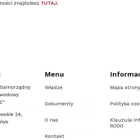
rności znajdziesz
TUTAJ
.
Menu
Informa
t
 Samorządny
Władze
Mapa stron
awodowy
ć”
Dokumenty
Polityka coo
wskie 24,
O nas
Klauzula In
ńsk
RODO
Kontakt