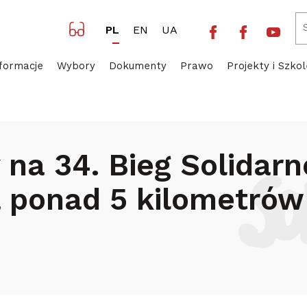
Facebook NSZZ 
Facebook 
Yout
PL
EN
UA
formacje
Wybory
Dokumenty
Prawo
Projekty i Szkol
ają zapisy na 34. Bieg Solidarności. Do pokonania ponad 
 na 34. Bieg Solidarn
 ponad 5 kilometrów