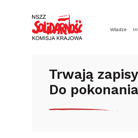
Przejdź
Wyszukiwarka
do
treści
Władze
In
Start
Aktualności
Regiony
Trw
Trwają zapisy
Do pokonania