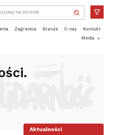
Wpisz wyszukiwaną frazę
Solidarność
Piotr Duda
ube
enia
Zagranica
Branże
O nas
Kontakt
Media
5 kilometrów
ości.
Aktualności