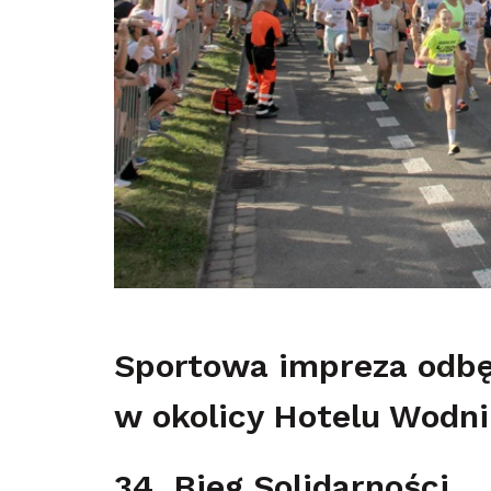
Sportowa impreza odbęd
w okolicy Hotelu Wodn
34. Bieg Solidarności