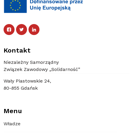
Facebook
Twitter
Facebook
Linked In
Twitter
Linked In
Kontakt
Niezależny Samorządny
Związek Zawodowy „Solidarność”
Wały Piastowskie 24,
80-855 Gdańsk
Menu
Władze