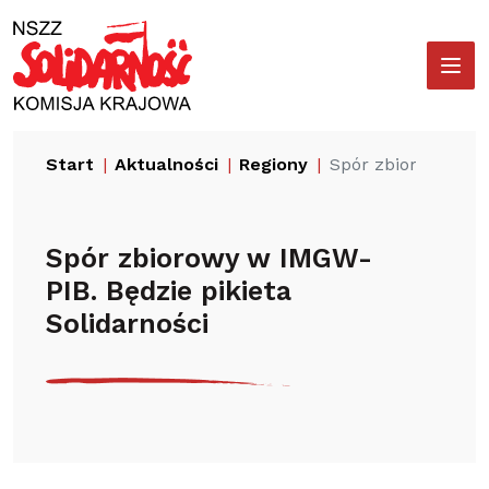
Przejdź
Wyszukiwarka
do
treści
Start
Aktualności
Regiony
Spór zbiorowy w IM
Spór zbiorowy w IMGW-
PIB. Będzie pikieta
Solidarności