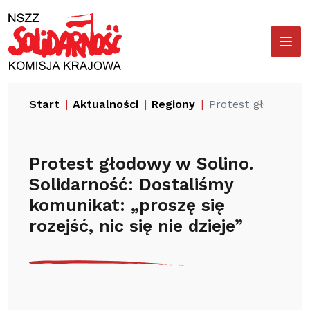
Przejdź
Wyszukiwarka
do
treści
Start
Aktualności
Regiony
Protest głodowy w 
Protest głodowy w Solino.
Solidarność: Dostaliśmy
komunikat: „proszę się
rozejść, nic się nie dzieje”