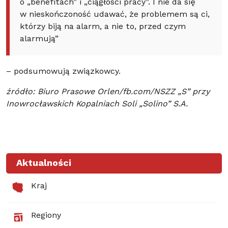
o „benefitach” i „ciągłości pracy”. I nie da się
w nieskończoność udawać, że problemem są ci,
którzy biją na alarm, a nie to, przed czym
alarmują”
– podsumowują związkowcy.
źródło: Biuro Prasowe Orlen/fb.com/NSZZ „S” przy
Inowrocławskich Kopalniach Soli „Solino” S.A.
Aktualności
Kraj
Regiony