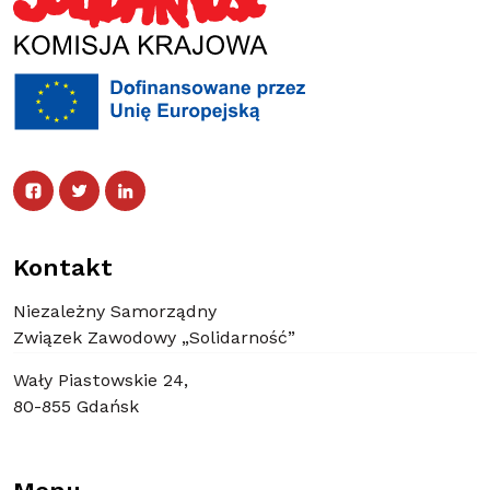
Facebook
Twitter
Facebook
Linked In
Twitter
Linked In
Kontakt
Niezależny Samorządny
Związek Zawodowy „Solidarność”
Wały Piastowskie 24,
80-855 Gdańsk