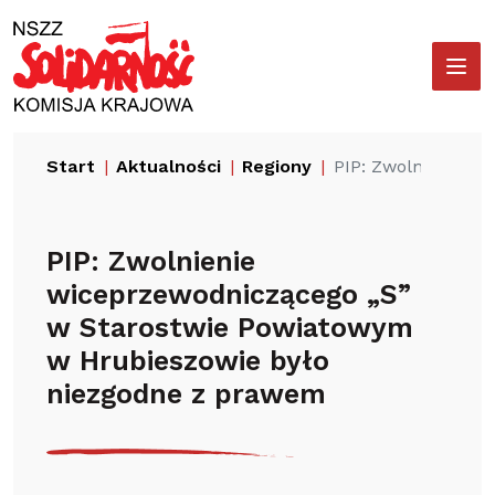
Przejdź
Wyszukiwarka
do
treści
Start
Aktualności
Regiony
PIP: Zwolnienie w
PIP: Zwolnienie
wiceprzewodniczącego „S”
w Starostwie Powiatowym
w Hrubieszowie było
niezgodne z prawem