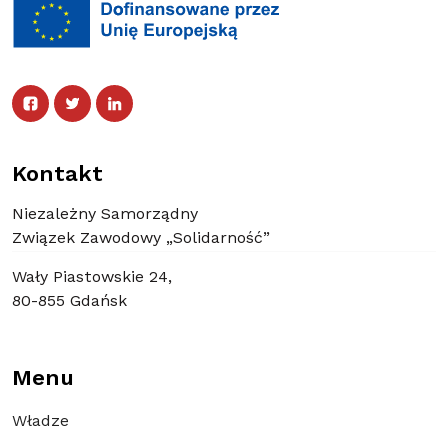
Facebook
Twitter
Facebook
Linked In
Twitter
Linked In
Kontakt
Niezależny Samorządny
Związek Zawodowy „Solidarność”
Wały Piastowskie 24,
80-855 Gdańsk
Menu
Władze