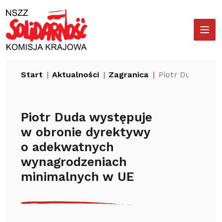
Przejdź
Wyszukiwarka
do
treści
Start
Aktualności
Zagranica
Piotr Duda wys
Piotr Duda występuje
w obronie dyrektywy
o adekwatnych
wynagrodzeniach
minimalnych w UE