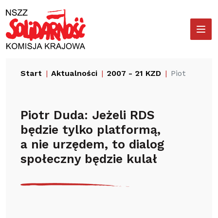
Przejdź
Wyszukiwarka
do
treści
Start
Aktualności
2007 - 21 KZD
Piotr Duda: 
Piotr Duda: Jeżeli RDS
będzie tylko platformą,
a nie urzędem, to dialog
społeczny będzie kulał