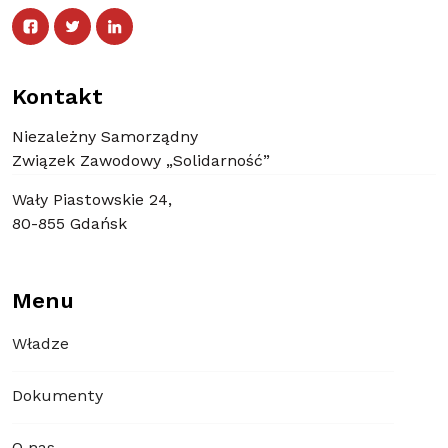
Facebook
Twitter
Facebook
Linked In
Twitter
Linked In
Kontakt
Niezależny Samorządny
Związek Zawodowy „Solidarność”
Wały Piastowskie 24,
80-855 Gdańsk
Menu
Władze
Dokumenty