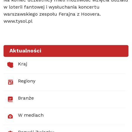
Na koniec uczestnicy mieli możliwość wzięcia udziału
w loterii fantowej i wysłuchania koncertu
warszawskiego zespołu Ferajna z Hoovera.
www.tysol.pl
Aktualności
Kraj
Regiony
Branże
W mediach