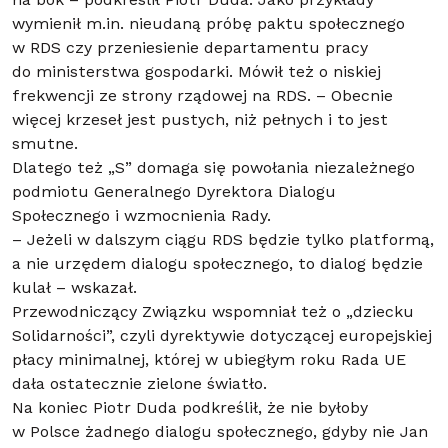
na bok – podkreślił Piotr Duda. Jako przykłady
wymienił m.in. nieudaną próbę paktu społecznego
w RDS czy przeniesienie departamentu pracy
do ministerstwa gospodarki. Mówił też o niskiej
frekwencji ze strony rządowej na RDS. – Obecnie
więcej krzeseł jest pustych, niż pełnych i to jest
smutne.
Dlatego też „S” domaga się powołania niezależnego
podmiotu Generalnego Dyrektora Dialogu
Społecznego i wzmocnienia Rady.
– Jeżeli w dalszym ciągu RDS będzie tylko platformą,
a nie urzędem dialogu społecznego, to dialog będzie
kulał – wskazał.
Przewodniczący Związku wspomniał też o „dziecku
Solidarności”, czyli dyrektywie dotyczącej europejskiej
płacy minimalnej, której w ubiegłym roku Rada UE
dała ostatecznie zielone światło.
Na koniec Piotr Duda podkreślił, że nie byłoby
w Polsce żadnego dialogu społecznego, gdyby nie Jan