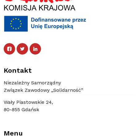
Facebook
Twitter
Facebook
Linked In
Twitter
Linked In
Kontakt
Niezależny Samorządny
Związek Zawodowy „Solidarność”
Wały Piastowskie 24,
80-855 Gdańsk
Menu