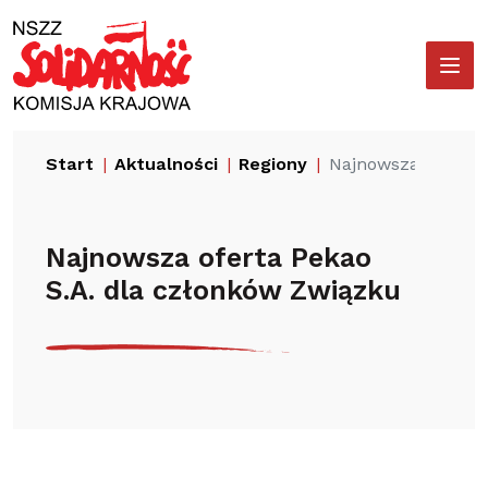
Przejdź
Wyszukiwarka
do
treści
Start
Aktualności
Regiony
Najnowsza oferta 
Najnowsza oferta Pekao
S.A. dla członków Związku