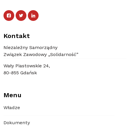
Facebook
Twitter
Facebook
Linked In
Twitter
Linked In
Kontakt
Niezależny Samorządny
Związek Zawodowy „Solidarność”
Wały Piastowskie 24,
80-855 Gdańsk
Menu
Władze
Dokumenty