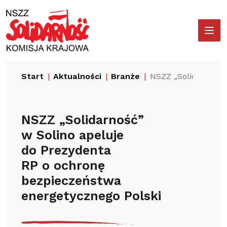
Przejdź
Wyszukiwarka
do
treści
Start
Aktualności
Branże
NSZZ „Solidarność”
NSZZ „Solidarność”
w Solino apeluje
do Prezydenta
RP o ochronę
bezpieczeństwa
energetycznego Polski