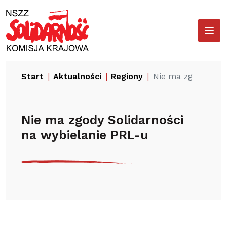
Przejdź
Wyszukiwarka
do
treści
Start
Aktualności
Regiony
Nie ma zgody Solid
Nie ma zgody Solidarności
na wybielanie PRL-u