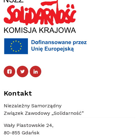
Facebook
Twitter
Facebook
Linked In
Twitter
Linked In
Kontakt
Niezależny Samorządny
Związek Zawodowy „Solidarność”
Wały Piastowskie 24,
80-855 Gdańsk