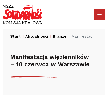
Przejdź
Wyszukiwarka
do
treści
Start
Aktualności
Branże
Manifestacja więzi
Manifestacja więzienników
– 10 czerwca w Warszawie