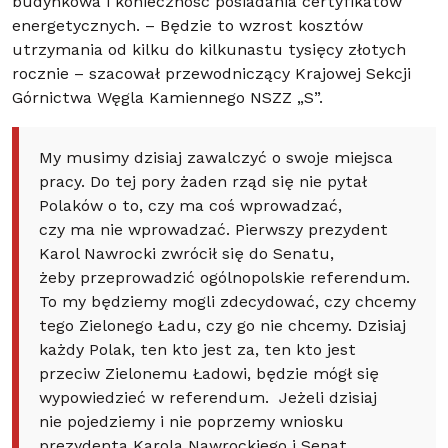
budynkowa i konieczność posiadania certyfikatów
energetycznych. – Będzie to wzrost kosztów
utrzymania od kilku do kilkunastu tysięcy złotych
rocznie – szacował przewodniczący Krajowej Sekcji
Górnictwa Węgla Kamiennego NSZZ „S”.
My musimy dzisiaj zawalczyć o swoje miejsca
pracy. Do tej pory żaden rząd się nie pytał
Polaków o to, czy ma coś wprowadzać,
czy ma nie wprowadzać. Pierwszy prezydent
Karol Nawrocki zwrócił się do Senatu,
żeby przeprowadzić ogólnopolskie referendum.
To my będziemy mogli zdecydować, czy chcemy
tego Zielonego Ładu, czy go nie chcemy. Dzisiaj
każdy Polak, ten kto jest za, ten kto jest
przeciw Zielonemu Ładowi, będzie mógł się
wypowiedzieć w referendum. Jeżeli dzisiaj
nie pojedziemy i nie poprzemy wniosku
prezydenta Karola Nawrockiego i Senat