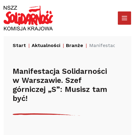
Przejdź
Wyszukiwarka
do
treści
Start
Aktualności
Branże
Manifestacja Solida
Manifestacja Solidarności
w Warszawie. Szef
górniczej „S”: Musisz tam
być!