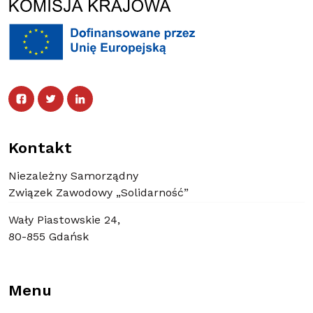
Facebook
Twitter
Facebook
Linked In
Twitter
Linked In
Kontakt
Niezależny Samorządny
Związek Zawodowy „Solidarność”
Wały Piastowskie 24,
80-855 Gdańsk
Menu