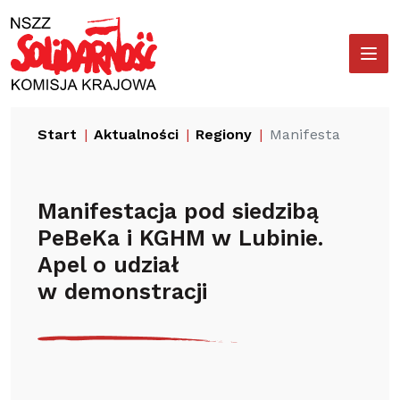
Przejdź
Wyszukiwarka
do
treści
Start
Aktualności
Regiony
Manifestacja pod 
Manifestacja pod siedzibą
PeBeKa i KGHM w Lubinie.
Apel o udział
w demonstracji