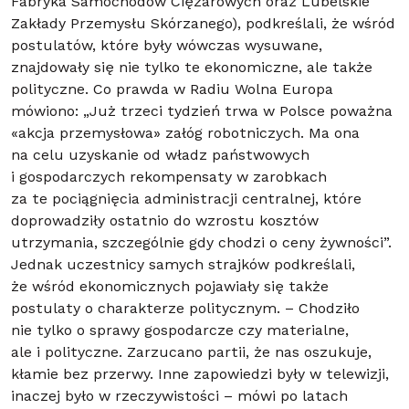
Fabryka Samochodów Ciężarowych oraz Lubelskie
Zakłady Przemysłu Skórzanego), podkreślali, że wśród
postulatów, które były wówczas wysuwane,
znajdowały się nie tylko te ekonomiczne, ale także
polityczne. Co prawda w Radiu Wolna Europa
mówiono: „Już trzeci tydzień trwa w Polsce poważna
«akcja przemysłowa» załóg robotniczych. Ma ona
na celu uzyskanie od władz państwowych
i gospodarczych rekompensaty w zarobkach
za te pociągnięcia administracji centralnej, które
doprowadziły ostatnio do wzrostu kosztów
utrzymania, szczególnie gdy chodzi o ceny żywności”.
Jednak uczestnicy samych strajków podkreślali,
że wśród ekonomicznych pojawiały się także
postulaty o charakterze politycznym. – Chodziło
nie tylko o sprawy gospodarcze czy materialne,
ale i polityczne. Zarzucano partii, że nas oszukuje,
kłamie bez przerwy. Inne zapowiedzi były w telewizji,
inaczej było w rzeczywistości – mówi po latach