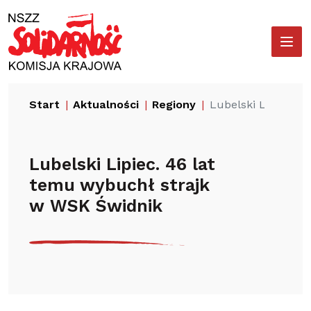
Przejdź
Wyszukiwarka
do
treści
Start
Aktualności
Regiony
Lubelski Lipiec. 
Lubelski Lipiec. 46 lat
temu wybuchł strajk
w WSK Świdnik