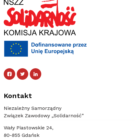
Facebook
Twitter
Facebook
Linked In
Twitter
Linked In
Kontakt
Niezależny Samorządny
Związek Zawodowy „Solidarność”
Wały Piastowskie 24,
80-855 Gdańsk