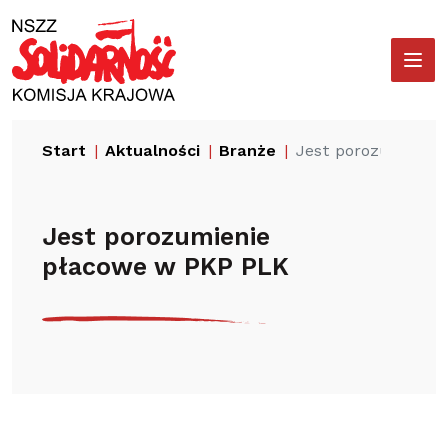
Przejdź
Wyszukiwarka
do
treści
Start
Aktualności
Branże
Jest porozumienie
Jest porozumienie
płacowe w PKP PLK