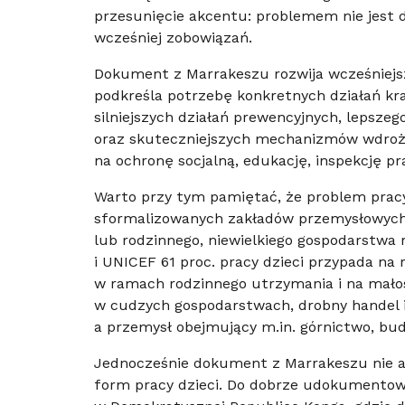
przesunięcie akcentu: problemem nie jest dz
wcześniej zobowiązań.
Dokument z Marrakeszu rozwija wcześniejszy
podkreśla potrzebę konkretnych działań k
silniejszych działań prewencyjnych, lepsze
oraz skuteczniejszych mechanizmów wdroże
na ochronę socjalną, edukację, inspekcję p
Warto przy tym pamiętać, że problem pracy
sformalizowanych zakładów przemysłowych
lub rodzinnego, niewielkiego gospodarstw
i UNICEF 61 proc. pracy dzieci przypada na 
w ramach rodzinnego utrzymania i na mał
w cudzych gospodarstwach, drobny handel i 
a przemysł obejmujący m.in. górnictwo, budo
Jednocześnie dokument z Marrakeszu nie a
form pracy dzieci. Do dobrze udokumentow