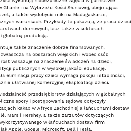
ieci wykonują niebezpieczne zajęcia w górnictwie
w Ghanie i na Wybrzeżu Kości Słoniowej, obejmująca
czet, a także wydobycie miki na Madagaskarze,
znych warunkach. Przykłady te pokazują, że praca dzieci
odarstwach domowych, lecz także w sektorach
 globalną produkcją.
ntuje także znaczenie dobrze finansowanych,
zwłaszcza na obszarach wiejskich i wobec osób
rost wskazuje na znaczenie świadczeń na dzieci,
ycji publicznych w wysokiej jakości edukację.
a eliminacja pracy dzieci wymaga pokoju i stabilności,
nie ułatwianej komercyjnej eksploatacji dzieci.
iedzialność przedsiębiorstw działających w globalnych
liczne spory i postępowania sądowe dotyczyły
ntacjach kakao w Afryce Zachodniej a łańcuchami dostaw
lé, Mars i Hershey, a także zarzutów dotyczących
 wykorzystywanego w łańcuchach dostaw firm
ak Apple, Google, Microsoft, Dell i Tesla.