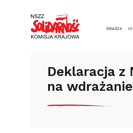
Przejdź
Wyszukiwarka
do
treści
Władze
In
Start
Aktualności
Zagranica
D
Deklaracja z
na wdrażanie 