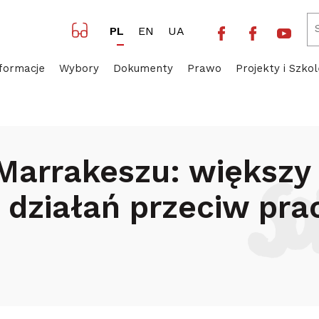
Facebook NSZZ 
Facebook 
Yout
PL
EN
UA
formacje
Wybory
Dokumenty
Prawo
Projekty i Szkol
eklaracja z Marrakeszu: większy nacisk na wdrażanie dzia
 Marrakeszu: większy
działań przeciw prac