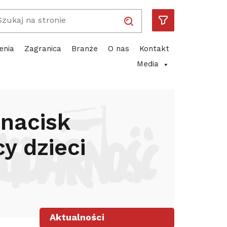
Wpisz wyszukiwaną frazę
Solidarność
Piotr Duda
ube
enia
Zagranica
Branże
O nas
Kontakt
Media
łań przeciw pracy dzieci
 nacisk
y dzieci
Aktualności