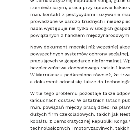
w Demokratycznej Republice Konga, gdzie dz
rzemieślniczym, praca przy uprawie kakao 
m.in. kontakt z pestycydami i używanie ma
prowadzone w bardzo trudnych i niebezpiec
nadal występuje nie tylko w ubogich gosp
powiązanych z handlem międzynarodowym i
Nowy dokument mocniej niż wcześniej akce
powszechnych systemów ochrony socjalnej, 
pracujących w gospodarce nieformalnej. Wp
bezpieczeństwa dochodowego rodzin i inwest
W Marrakeszu podkreślono również, że trwał
a dokument odnosi się także do technologicz
W tle tego problemu pozostaje także odpow
łańcuchach dostaw. W ostatnich latach pub
m.in. powiązań między pracą dzieci na pla
dużych firm czekoladowych, takich jak Nest
kobaltu z Demokratycznej Republiki Konga
technologicznych i motoryzacyjnych, takich j