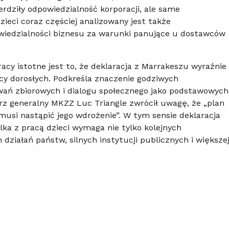
rdziły odpowiedzialność korporacji, ale same
ieci coraz częściej analizowany jest także
owiedzialności biznesu za warunki panujące u dostawców
racy istotne jest to, że deklaracja z Marrakeszu wyraźnie
cy dorosłych. Podkreśla znaczenie godziwych
owań zbiorowych i dialogu społecznego jako podstawowych
arz generalny MKZZ Luc Triangle zwrócił uwagę, że „plan
 musi nastąpić jego wdrożenie”. W tym sensie deklaracja
ka z pracą dzieci wymaga nie tylko kolejnych
 działań państw, silnych instytucji publicznych i większe