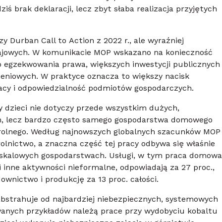
iś brak deklaracji, lecz zbyt słaba realizacja przyjętych
 Durban Call to Action z 2022 r., ale wyraźniej
rajowych. W komunikacie MOP wskazano na konieczność
go egzekwowania prawa, większych inwestycji publicznych
niowych. W praktyce oznacza to większy nacisk
racy i odpowiedzialność podmiotów gospodarczych.
 dzieci nie dotyczy przede wszystkim dużych,
, lecz bardzo często samego gospodarstwa domowego
a rolnego. Według najnowszych globalnych szacunków MOP
rolnictwo, a znaczna część tej pracy odbywa się właśnie
oskalowych gospodarstwach. Usługi, w tym praca domowa
inne aktywności nieformalne, odpowiadają za 27 proc.,
wnictwo i produkcję za 13 proc. całości.
bstrahuje od najbardziej niebezpiecznych, systemowych
anych przykładów należą prace przy wydobyciu kobaltu