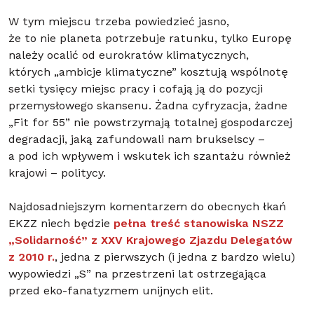
W tym miejscu trzeba powiedzieć jasno,
że to nie planeta potrzebuje ratunku, tylko Europę
należy ocalić od eurokratów klimatycznych,
których „ambicje klimatyczne” kosztują wspólnotę
setki tysięcy miejsc pracy i cofają ją do pozycji
przemysłowego skansenu. Żadna cyfryzacja, żadne
„Fit for 55” nie powstrzymają totalnej gospodarczej
degradacji, jaką zafundowali nam brukselscy –
a pod ich wpływem i wskutek ich szantażu również
krajowi – politycy.
Najdosadniejszym komentarzem do obecnych łkań
EKZZ niech będzie
pełna treść stanowiska NSZZ
„Solidarność” z XXV Krajowego Zjazdu Delegatów
z 2010 r.
, jedna z pierwszych (i jedna z bardzo wielu)
wypowiedzi „S” na przestrzeni lat ostrzegająca
przed eko-fanatyzmem unijnych elit.