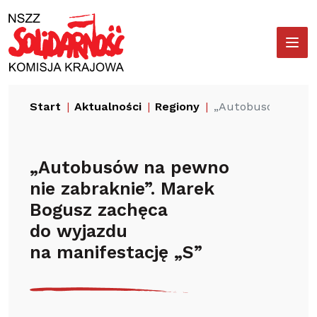
Przejdź
Wyszukiwarka
do
treści
Start
Aktualności
Regiony
„Autobusów na pew
„Autobusów na pewno
nie zabraknie”. Marek
Bogusz zachęca
do wyjazdu
na manifestację „S”