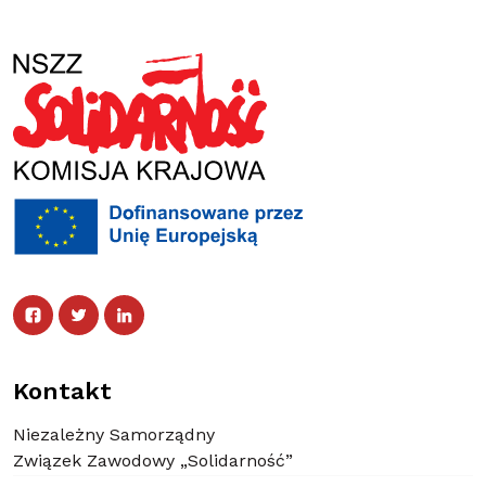
Facebook
Twitter
Facebook
Linked In
Twitter
Linked In
Kontakt
Niezależny Samorządny
Związek Zawodowy „Solidarność”