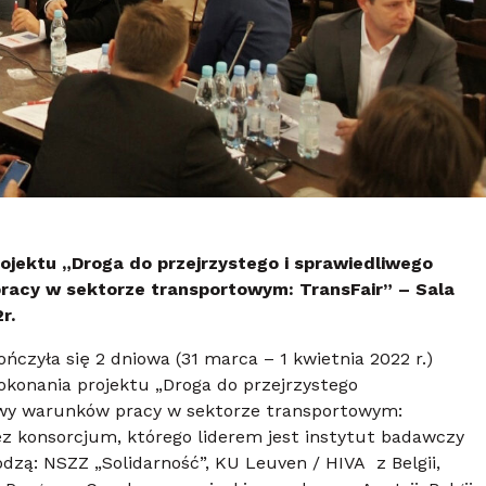
jektu „Droga do przejrzystego i sprawiedliwego
acy w sektorze transportowym: TransFair” – Sala
2r.
czyła się 2 dniowa (31 marca – 1 kwietnia 2022 r.)
okonania projektu „Droga do przejrzystego
awy warunków pracy w sektorze transportowym:
zez konsorcjum, którego liderem jest instytut badawczy
dzą: NSZZ „Solidarność”, KU Leuven / HIVA z Belgii,