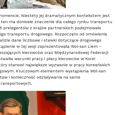
momencie. Niestety jej dramatycznym kontekstem jest
kt ten ma doniosłe znaczenie dla całego rynku transportu
5 prelegentów z krajów partnerskich podejmowało
ego transportu drogowego. Rozpoczęto od omówienia
lizie dane liczbowe i stawki dotyczące drogowego
ąpienie w tej sesji zaprezentowała Wol-san Liem –
eszających kierowców oraz Międzynarodowej Federacji
tawiła warunki pracy i płacy kierowców w Korei
tóry stanowi największe wyzwanie w pracy Koreańskich
ogowym. Kluczowym elementem wystąpienia Wol-san
taw i konieczność odziaływania na same
 transportowych.