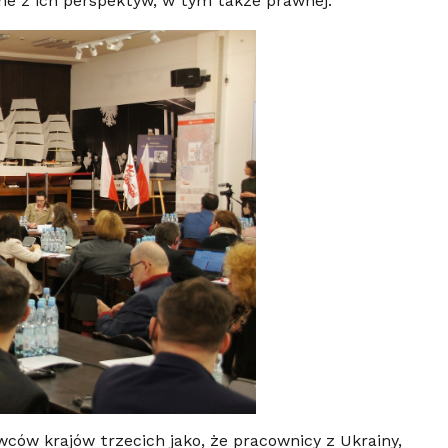
ne z ich perspektyw, w tym także prawnej.
ów krajów trzecich jako, że pracownicy z Ukrainy,