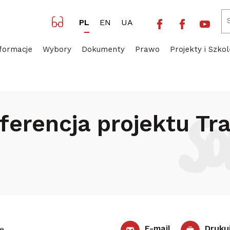
Facebook NSZZ 
Facebook 
Yout
PL
EN
UA
formacje
Wybory
Dokumenty
Prawo
Projekty i Szkol
łowa konferencja projektu TransFair
ferencja projektu Tra
E-mail
Druku