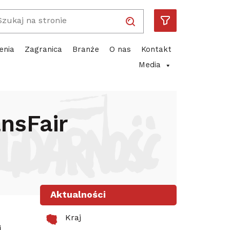
Wpisz wyszukiwaną frazę
Solidarność
Piotr Duda
ube
enia
Zagranica
Branże
O nas
Kontakt
Media
nsFair
Aktualności
Kraj
j