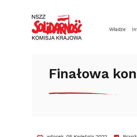
Przejdź
Wyszukiwarka
do
treści
Władze
In
Start
Aktualności
Branże
Fina
Finałowa kon