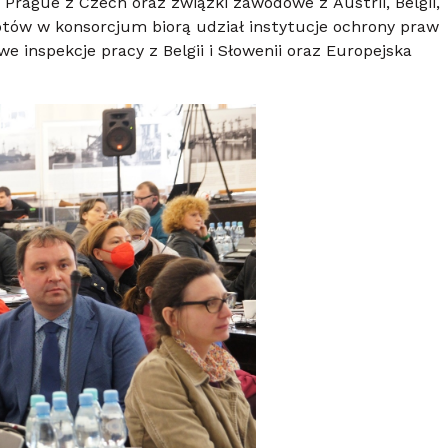
 Prague z Czech oraz związki zawodowe z Austrii, Belgii,
iotów w konsorcjum biorą udział instytucje ochrony praw
e inspekcje pracy z Belgii i Słowenii oraz Europejska