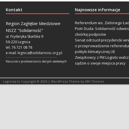
Kontakt
Najnowsze informacje
Referendum ws. Zielonego Ład
Region Zagłębie Miedziowe
Piotr Duda: Solidarność odwie
NSZZ "Solidarność"
zbiórkę podpisów
ul. Fryderyka Skarbka 9
Senat odrzucił prezydencki wn
59-220 Legnica
o przeprowadzenie referendu
tel. 76 721 08 78
polityki klimatycznej UE
e-mail:
legnica@solidarnosc.org.pl
Związkowcy z FM Logistic walcz
___________________________________________________________
Klauzula o przetwarzaniu danych osobowych
sądzie o swoje miejsca pracy
Legnicka.tv Copyright © 2026 | WordPress Theme by MH Themes