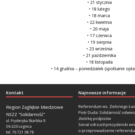
• 21 stycznia
• 18 lutego
• 18 marca
• 22 kwietnia
• 20 maja
• 17 czerwca
• 19 sierpnia
• 23 września
• 21 października
• 18 listopada
• 14 grudnia – poniedziałek (spotkanie opł
Kontakt
Najnowsze informacje
Referendum ws. Zielonego Ład
Region Zagłębie Miedziowe
Piotr Duda: Solidarność odwie
NSZZ "Solidarność"
zbiórkę podpisów
ul. Fryderyka Skarbka 9
Senat odrzucił prezydencki wn
59-220 Legnica
o przeprowadzenie referendu
tel. 76 721 08 78