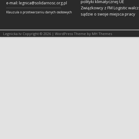
polityki klimatycznej UE
e-mail:
legnica@solidarnosc.org.pl
Związkowcy z FM Logistic walcz
___________________________________________________________
Klauzula o przetwarzaniu danych osobowych
sądzie o swoje miejsca pracy
Legnicka.tv Copyright © 2026 | WordPress Theme by MH Themes