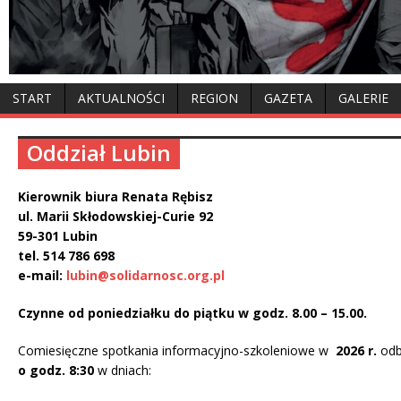
START
AKTUALNOŚCI
REGION
GAZETA
GALERIE
Oddział Lubin
Kierownik biura Renata Rębisz
ul. Marii Skłodowskiej-Curie 92
59-301 Lubin
tel. 514 786 698
e-mail:
lubin@solidarnosc.org.pl
Czynne od poniedziałku do piątku w godz. 8.00 – 15.00.
Comiesięczne spotkania informacyjno-szkoleniowe w
2026 r.
odb
o godz. 8:30
w dniach: