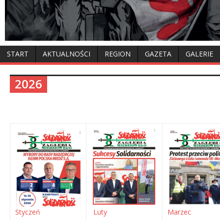
START
AKTUALNOŚCI
REGION
GAZETA
GALERIE
2026
Marzec
Styczeń
Luty