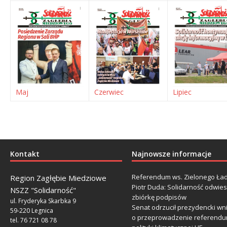
Maj
Czerwiec
Lipiec
Kontakt
Najnowsze informacje
Referendum ws. Zielonego Ład
Region Zagłębie Miedziowe
Piotr Duda: Solidarność odwie
NSZZ "Solidarność"
zbiórkę podpisów
ul. Fryderyka Skarbka 9
Senat odrzucił prezydencki wn
59-220 Legnica
o przeprowadzenie referendu
tel. 76 721 08 78