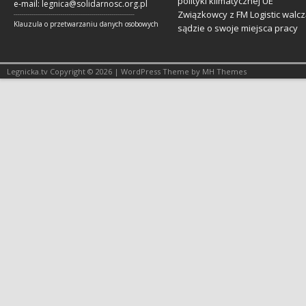
polityki klimatycznej UE
e-mail:
legnica@solidarnosc.org.pl
Związkowcy z FM Logistic walcz
___________________________________________________________
Klauzula o przetwarzaniu danych osobowych
sądzie o swoje miejsca pracy
Legnicka.tv Copyright © 2026 | WordPress Theme by MH Themes