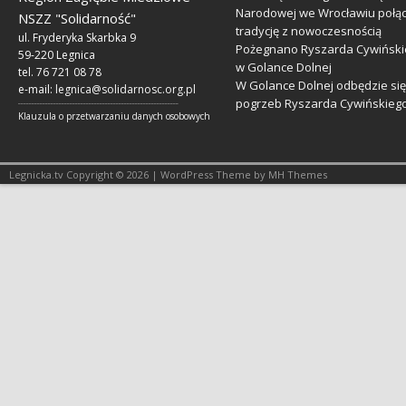
Narodowej we Wrocławiu połą
NSZZ "Solidarność"
tradycję z nowoczesnością
ul. Fryderyka Skarbka 9
Pożegnano Ryszarda Cywiński
59-220 Legnica
w Golance Dolnej
tel. 76 721 08 78
W Golance Dolnej odbędzie się
e-mail:
legnica@solidarnosc.org.pl
pogrzeb Ryszarda Cywińskieg
___________________________________________________________
Klauzula o przetwarzaniu danych osobowych
Legnicka.tv Copyright © 2026 | WordPress Theme by MH Themes