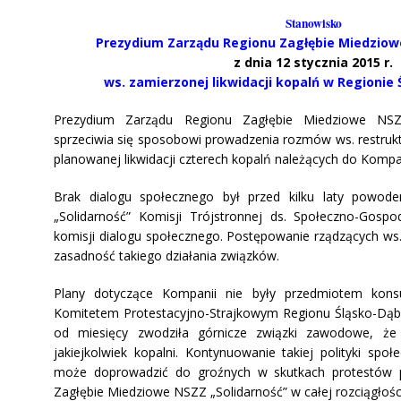
Stanowisko
Prezydium Zarządu Regionu Zagłębie Miedziowe
z dnia 12 stycznia 2015 r.
ws. zamierzonej likwidacji kopalń w Regioni
Prezydium Zarządu Regionu Zagłębie Miedziowe NSZ
sprzeciwia się sposobowi prowadzenia rozmów ws. restrukt
planowanej likwidacji czterech kopalń należących do Kompan
Brak dialogu społecznego był przed kilku laty powo
„Solidarność” Komisji Trójstronnej ds. Społeczno-Gosp
komisji dialogu społecznego. Postępowanie rządzących ws.
zasadność takiego działania związków.
Plany dotyczące Kompanii nie były przedmiotem kons
Komitetem Protestacyjno-Strajkowym Regionu Śląsko-Dąb
od miesięcy zwodziła górnicze związki zawodowe, że
jakiejkolwiek kopalni. Kontynuowanie takiej polityki sp
może doprowadzić do groźnych w skutkach protestów p
Zagłębie Miedziowe NSZZ „Solidarność” w całej rozciągłości