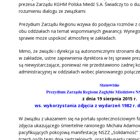
prezesa Zarządu KGHM Polska Miedź S.A. Świadczy to o duż
rozumieniu dialogu ze związkami.
Prezydium Zarządu Regionu wzywa do podjęcia rozmów z 
obu oddziałach na temat wspomnianych gwarancji. Wynego
sprawie może uspokoić atmosferę w zakładach.
Mimo, że związki i dyrekcja są autonomicznymi stronami d
w zakładzie, ustne zapewnienia dyrektora w tej sprawie 
są niewystarczające, ponieważ nie przedstawiono żadnej 
administracyjnej w oddziałach wobec planowanego połącze
Stanowisko
Prezydium Zarządu Regionu Zagłębie Miedziowe N
z dnia 19 sierpnia 2015 r.
ws. wykorzystania zdjęcia z wydarzeń 1982 r. 
W związku z ukazaniem się na portalu społecznościowym fa
zdjęcia ukazującego śmiertelnie ranionego Michała Ada
pacyfikujących pokojową manifestację NSZZ „Solidarność” 3
trzech osób tego dnia zastrzelonych, oraz kilkunastu rann