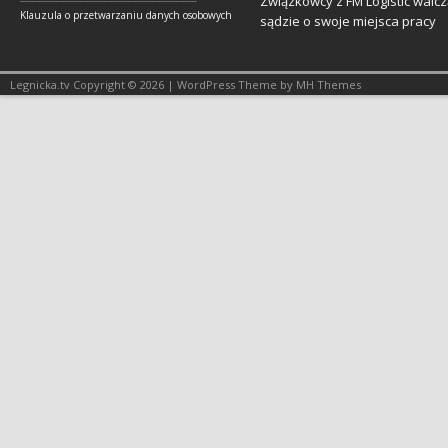
Związkowcy z FM Logistic walcz
Klauzula o przetwarzaniu danych osobowych
sądzie o swoje miejsca pracy
Legnicka.tv Copyright © 2026 | WordPress Theme by MH Themes