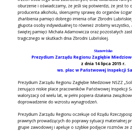
oburzenie i oświadczamy, że jeśli się potwierdzi, że jest to o
producenta alkoholu, skierujemy sprawę do organów ścigan
zhańbienia pamięci dobrego imienia ofiar Zbrodni Lubińskiej. 
głupota osoby indywidualnej to również zrobimy wszystko, 
świętej pamięci Michała Adamowicza oraz pozostałych zast
tragicznego w skutkach dnia Zbrodni Lubińskiej.
Stanowisko
Prezydium Zarządu Regionu Zagłębie Miedziowe
z dnia 14 lipca 2015 r.
ws. płac w
Państwowej Inspekcji Sa
Prezydium Zarządu Regionu Zagłębie Miedziowe NSZZ „Sol
żenująco niskie płace pracowników Państwowej Inspekcji Sa
waloryzacji od wielu lat, w pełni popiera działania związko
doprowadzenie do wzrostu wynagrodzeń.
Prezydium Zarządu Regionu oczekuje od Rządu Rzeczypospol
prawnych prowadzących do poprawy sytuacji materialnej p
grupie zawodowej i apeluje o szybkie podjęcie rozmów ze