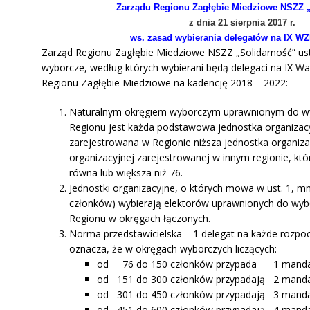
Zarządu Regionu Zagłębie Miedziowe NSZZ 
z dnia 21 sierpnia 2017 r.
ws.
zasad wybierania delegatów na IX W
Zarząd Regionu Zagłębie Miedziowe NSZZ „Solidarność” us
wyborcze, według których wybierani będą delegaci na IX W
Regionu Zagłębie Miedziowe na kadencję 2018 – 2022:
Naturalnym okręgiem wyborczym uprawnionym do w
Regionu jest każda podstawowa jed­nostka organizac
zarejestrowana w Regionie niższa jednostka organiz
organizacyjnej zarejestrowanej w innym regionie, któr
równa lub większa niż 76.
Jednostki organizacyjne, o których mowa w ust. 1, mni
członków) wybierają elektorów uprawnionych do wy
Regionu w okręgach łączonych.
Norma przedstawicielska – 1 delegat na każde rozpo
oznacza, że w okręgach wy­borczych liczących:
od 76 do 150 członków przypada 1 mandat
od 151 do 300 członków przypadają 2 manda
od 301 do 450 członków przypadają 3 manda
od 451 do 600 członków przypadają 4 manda