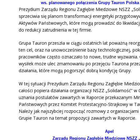
ws.
planowanego połączenia Grupy Tauron Polska 
Prezydium Zarządu Regionu Zagłębie Miedziowe NSZZ „Sol
sprzeciwia się planom transformacji energetyki przygotow
Aktywów Państwowych, które mogą prowadzić do likwidacj
do redukcji zatrudnienia w tej firmie.
Grupa Tauron przeszła w ciągu ostatnich lat poważną reorg
ten cel, oraz na unowocześnienie bazy technologicznej, po
pracowników często oznaczało to nowe, trudne wyzwania. 
wysiłek może ulec zmarnowaniu po przejęciu Taurona prz
działania, które mogą pogorszyć dobrą kondycję Grupy.
W tej sytuacji Prezydium Zarządu Regionu Zagłębie Miedzi
całości popiera działania organizacji NSZZ „Solidarność” w 
uznania postulatów zawartych w Raporcie przekazanym Mi
Państwowych przez Komitet Protestacyjno-Strajkowy w Tau
Należy jak najszybciej rozpocząć rozmowy z organizacjami 
Grupie Tauron na temat propozycji zawartych w Raporcie.
Apel
Zarządu Regionu Zagłębie Miedziowe NSZZ 