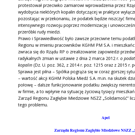
protestował przeciwko zamiarowi wprowadzenia przez Rzą
wydobycia niektórych kopalin dotyczącej w praktyce wyłąc
pozostając w przekonaniu, że podatek będzie niszczyć firmę
intensywnego rozwoju poprzez modernizację i unowocześni
przeróbki rudy miedzi.
Prawo i Sprawiedliwość było zawsze przeciwne temu podatk
Regionu w imieniu pracowników KGHM PM S.A. i mieszkań
zwraca się do Rządu RP o zrealizowanie zapowiedzi przed
radykalnych zmian w ustawie z dnia 2 marca 2012 r.
o podat
kopalin
(Dz. U. poz. 362, z 2014 r. poz. 1215 oraz z 2015 r. p
Sprawa jest pilna – Spółka pogrąża się w coraz gorszej sy
– wartość akcji KGHM Polska Miedź S.A. m.in. na skutek dzi
połowę – dalsze funkcjonowanie podatku zwiększy nierent
w firmie, a to wpłynie na sytuację życiową tysięcy mieszk
Zarząd Regionu Zagłębie Miedziowe NSZZ „Solidarność” licz
tego problemu.
Apel
Zarządu Regionu Zagłębie Miedziowe NSZZ „