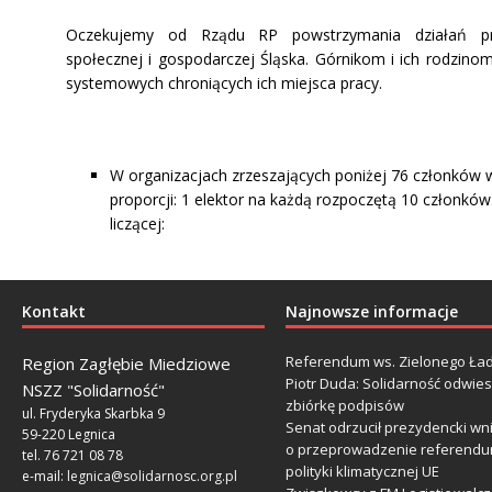
Oczekujemy od Rządu RP powstrzymania działań pr
społecznej i gospodarczej Śląska. Górnikom i ich rodzin
systemowych chroniących ich miejsca pracy.
W organizacjach zrzeszających poniżej 76 członków w
proporcji: 1 elektor na każdą rozpoczętą 10 członków
liczącej:
Kontakt
Najnowsze informacje
Referendum ws. Zielonego Ład
Region Zagłębie Miedziowe
Piotr Duda: Solidarność odwie
NSZZ "Solidarność"
zbiórkę podpisów
ul. Fryderyka Skarbka 9
Senat odrzucił prezydencki wn
59-220 Legnica
o przeprowadzenie referendu
tel. 76 721 08 78
polityki klimatycznej UE
e-mail:
legnica@solidarnosc.org.pl
___________________________________________________________