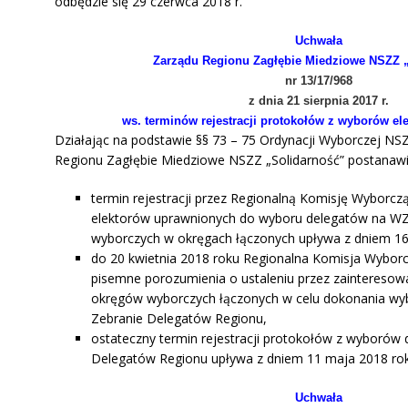
odbędzie się 29 czerwca 2018 r.
Uchwała
Zarządu Regionu Zagłębie Miedziowe NSZZ 
nr 13/17/968
z dnia 21 sierpnia 2017 r.
ws.
terminów rejestracji protokołów z wyborów el
Działając na podstawie §§ 73 – 75 Ordynacji Wyborczej NS
Regionu Zagłębie Miedziowe NSZZ „Solidarność” postanawi
termin rejestracji przez Regionalną Komisję Wyborc
elektorów uprawnionych do wyboru delegatów na WZ
wyborczych w okręgach łączonych upływa z dniem 16 
do 20 kwietnia 2018 roku Regionalna Komisja Wybor
pisemne porozumienia o ustaleniu przez zaintereso
okręgów wyborczych łączonych w celu dokonania w
Zebranie Delegatów Regionu,
ostateczny termin rejestracji protokołów z wyborów
Delegatów Regionu upływa z dniem 11 maja 2018 rok
Uchwała