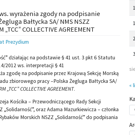
 ws. wyrażenia zgody na podpisanie
 Żegluga Bałtycka SA/ NMS NSZZ
ORM „TCC” COLLECTIVE AGREEMENT
iat Prezydium
ć” działając na podstawie § 41 ust. 3 pkt 6 Statutu
4/2012 ws. interpretacji § 41
si
raża zgodę na podpisanie przez Krajową Sekcję Morską
ładu zbiorowego pracy –Polska Żegluga Bałtycka SA/
« l
RM „TCC” COLLECTIVE AGREEMENT
.
K
eja Kościka – Przewodniczącego Rady Sekcji
Kat
 „Solidarność”, oraz Adama Mazurkiewicza – członka
do
 Rybaków Morskich NSZZ „Solidarność” do podpisania
Ar
Ar