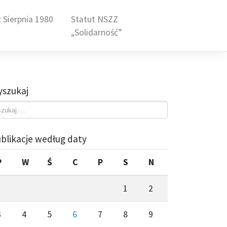
 Sierpnia 1980
Statut NSZZ
„Solidarność”
szukaj
blikacje według daty
P
W
Ś
C
P
S
N
1
2
3
4
5
6
7
8
9