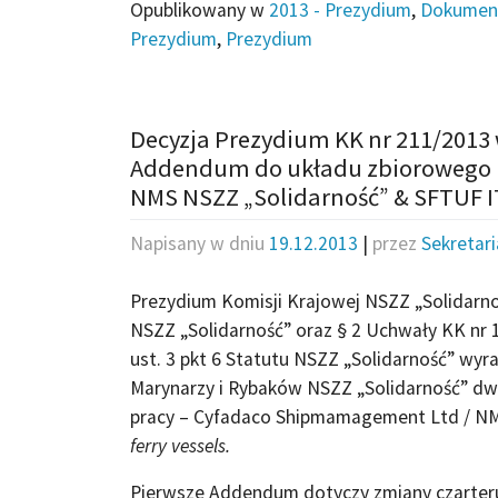
Opublikowany w
2013 - Prezydium
,
Dokumen
Prezydium
,
Prezydium
Decyzja Prezydium KK nr 211/2013
Addendum do układu zbiorowego 
NMS NSZZ „Solidarność” & SFTUF IT
Napisany w dniu
19.12.2013
|
przez
Sekretar
Prezydium Komisji Krajowej NSZZ „Solidarnoś
NSZZ „Solidarność” oraz § 2 Uchwały KK nr 1
ust. 3 pkt 6 Statutu NSZZ „Solidarność” wy
Marynarzy i Rybaków NSZZ „Solidarność” d
pracy – Cyfadaco Shipmamagement Ltd / N
ferry vessels.
Pierwsze Addendum dotyczy zmiany czarteru