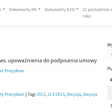
m
Dokumenty KK
Dokumenty KZD
21 postulatów z
roku
Wy
3 ws. upoważnienia do podpisania umowy
Pu
iat Prezydium
ty Prezydium
|
Tagi
2013
,
213/2013
,
Decyzja
,
Decyzja