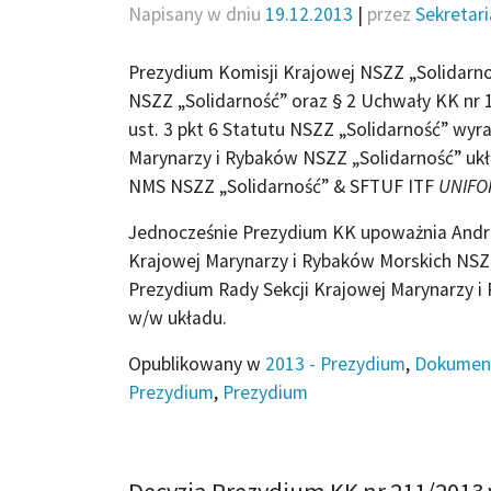
Napisany w dniu
19.12.2013
|
przez
Sekretar
Prezydium Komisji Krajowej NSZZ „Solidarnoś
NSZZ „Solidarność” oraz § 2 Uchwały KK nr 1
ust. 3 pkt 6 Statutu NSZZ „Solidarność” wy
Marynarzy i Rybaków NSZZ „Solidarność” uk
NMS NSZZ „Solidarność” & SFTUF ITF
UNIFO
Jednocześnie Prezydium KK upoważnia Andrz
Krajowej Marynarzy i Rybaków Morskich NSZZ
Prezydium Rady Sekcji Krajowej Marynarzy i
w/w układu.
Opublikowany w
2013 - Prezydium
,
Dokumen
Prezydium
,
Prezydium
Decyzja Prezydium KK nr 211/2013