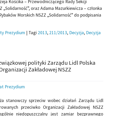
eja Kościka – Przewodniczącego Rady Sekcji
 „Solidarność”, oraz Adama Mazurkiewicza – członka
 Rybaków Morskich NSZZ „Solidarność” do podpisania
ty Prezydium
|
Tagi
2013
,
211/2013
,
Decyzja
,
Decyzja
wiązkowej polityki Zarządu Lidl Polska
 Organizacji Zakładowej NSZZ
iat Prezydium
ża stanowczy sprzeciw wobec działań Zarządu Lidl
erowanych przeciwko Organizacji Zakładowej NSZZ
zególnie niedopuszczalny jest zamiar bezprawnego