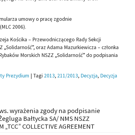
mularza umowy o pracę zgodnie
(MLC 2006).
eja Kościka – Przewodniczącego Rady Sekcji
 „Solidarność”, oraz Adama Mazurkiewicza – członka
 Rybaków Morskich NSZZ „Solidarność” do podpisania
ty Prezydium
|
Tagi
2013
,
211/2013
,
Decyzja
,
Decyzja
 ws. wyrażenia zgody na podpisanie
 Żegluga Bałtycka SA/ NMS NSZZ
ORM „TCC” COLLECTIVE AGREEMENT