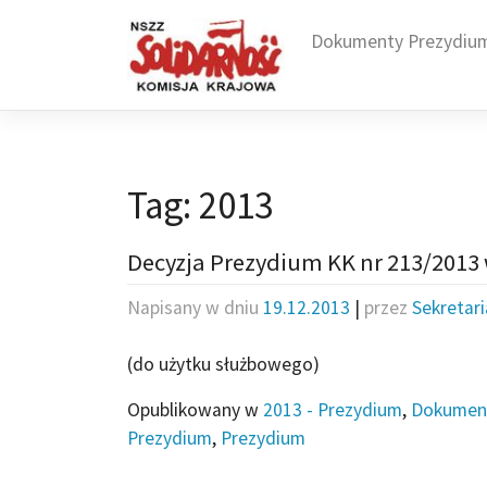
Skip
to
Dokumenty Prezydiu
content
Tag:
2013
Decyzja Prezydium KK nr 213/201
Napisany w dniu
19.12.2013
|
przez
Sekretar
(do użytku służbowego)
Opublikowany w
2013 - Prezydium
,
Dokumen
Prezydium
,
Prezydium