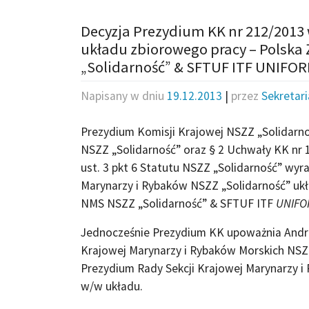
Decyzja Prezydium KK nr 212/2013
układu zbiorowego pracy – Polska
„Solidarność” & SFTUF ITF UNIF
Napisany w dniu
19.12.2013
|
przez
Sekretar
Prezydium Komisji Krajowej NSZZ „Solidarnoś
NSZZ „Solidarność” oraz § 2 Uchwały KK nr 1
ust. 3 pkt 6 Statutu NSZZ „Solidarność” wy
Marynarzy i Rybaków NSZZ „Solidarność” uk
NMS NSZZ „Solidarność” & SFTUF ITF
UNIFO
Jednocześnie Prezydium KK upoważnia Andrz
Krajowej Marynarzy i Rybaków Morskich NSZZ
Prezydium Rady Sekcji Krajowej Marynarzy i
w/w układu.