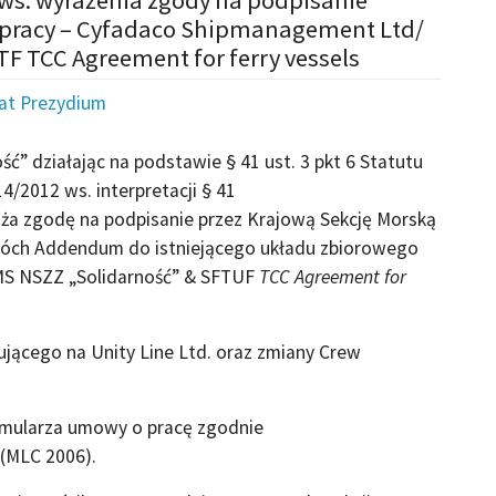
pracy – Cyfadaco Shipmanagement Ltd/
F TCC Agreement for ferry vessels
iat Prezydium
ć” działając na podstawie § 41 ust. 3 pkt 6 Statutu
4/2012 ws. interpretacji § 41
raża zgodę na podpisanie przez Krajową Sekcję Morską
wóch Addendum do istniejącego układu zbiorowego
MS NSZZ „Solidarność” & SFTUF
TCC Agreement for
jącego na Unity Line Ltd. oraz zmiany Crew
mularza umowy o pracę zgodnie
 (MLC 2006).