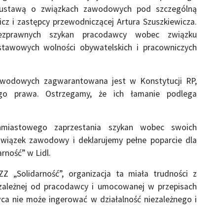
z ustawą o związkach zawodowych pod szczególną
cz i zastępcy przewodniczącej Artura Szuszkiewicza.
ezprawnych szykan pracodawcy wobec związku
awowych wolności obywatelskich i pracowniczych
awodowych zagwarantowana jest w Konstytucji RP,
ego prawa. Ostrzegamy, że ich łamanie podlega
hmiastowego zaprzestania szykan wobec swoich
związek zawodowy i deklarujemy pełne poparcie dla
rność” w Lidl.
 „Solidarność”, organizacja ta miała trudności z
ezależnej od pracodawcy i umocowanej w przepisach
a nie może ingerować w działalność niezależnego i