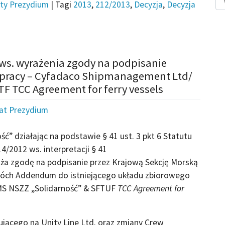
ty Prezydium
|
Tagi
2013
,
212/2013
,
Decyzja
,
Decyzja
 ws. wyrażenia zgody na podpisanie
pracy – Cyfadaco Shipmanagement Ltd/
F TCC Agreement for ferry vessels
iat Prezydium
ć” działając na podstawie § 41 ust. 3 pkt 6 Statutu
4/2012 ws. interpretacji § 41
raża zgodę na podpisanie przez Krajową Sekcję Morską
wóch Addendum do istniejącego układu zbiorowego
MS NSZZ „Solidarność” & SFTUF
TCC Agreement for
jącego na Unity Line Ltd. oraz zmiany Crew