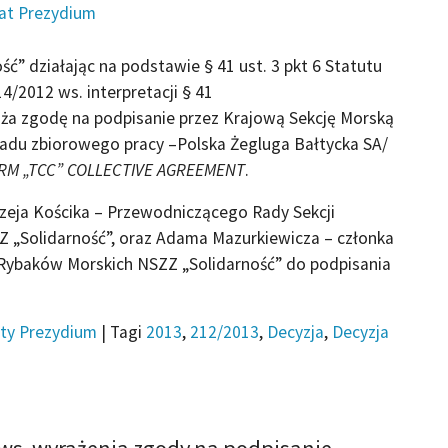
iat Prezydium
ć” działając na podstawie § 41 ust. 3 pkt 6 Statutu
4/2012 ws. interpretacji § 41
raża zgodę na podpisanie przez Krajową Sekcję Morską
ładu zbiorowego pracy –Polska Żegluga Bałtycka SA/
RM „TCC” COLLECTIVE AGREEMENT
.
eja Kościka – Przewodniczącego Rady Sekcji
 „Solidarność”, oraz Adama Mazurkiewicza – członka
 Rybaków Morskich NSZZ „Solidarność” do podpisania
ty Prezydium
|
Tagi
2013
,
212/2013
,
Decyzja
,
Decyzja
 ws. wyrażenia zgody na podpisanie