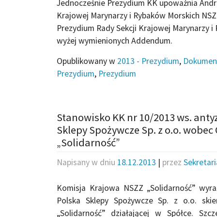
Jednocześnie Prezydium KK upoważnia Andrz
Krajowej Marynarzy i Rybaków Morskich NSZZ
Prezydium Rady Sekcji Krajowej Marynarzy i
wyżej wymienionych Addendum.
Opublikowany w
2013 - Prezydium
,
Dokumen
Prezydium
,
Prezydium
Stanowisko KK nr 10/2013 ws. antyz
Sklepy Spożywcze Sp. z o.o. wobec
„Solidarność”
Napisany w dniu
18.12.2013
|
przez
Sekretar
Komisja Krajowa NSZZ „Solidarność” wyra
Polska Sklepy Spożywcze Sp. z o.o. ski
„Solidarność” działającej w Spółce. Szc