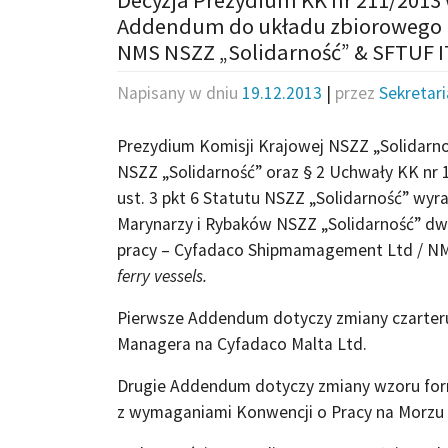
Addendum do układu zbiorowego 
NMS NSZZ „Solidarność” & SFTUF IT
Napisany w dniu
19.12.2013
|
przez
Sekretar
Prezydium Komisji Krajowej NSZZ „Solidarnoś
NSZZ „Solidarność” oraz § 2 Uchwały KK nr 1
ust. 3 pkt 6 Statutu NSZZ „Solidarność” wy
Marynarzy i Rybaków NSZZ „Solidarność” d
pracy – Cyfadaco Shipmamagement Ltd / N
ferry vessels.
Pierwsze Addendum dotyczy zmiany czarteru
Managera na Cyfadaco Malta Ltd.
Drugie Addendum dotyczy zmiany wzoru for
z wymaganiami Konwencji o Pracy na Morzu