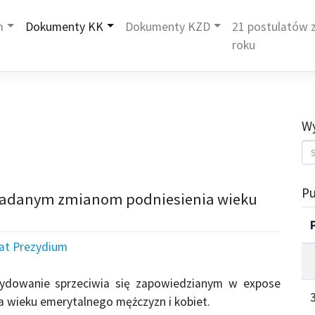
m
Dokumenty KK
Dokumenty KZD
21 postulatów z
roku
Wy
Pu
wiadanym zmianom podniesienia wieku
iat Prezydium
cydowanie sprzeciwia się zapowiedzianym w expose
 wieku emerytalnego mężczyzn i kobiet.