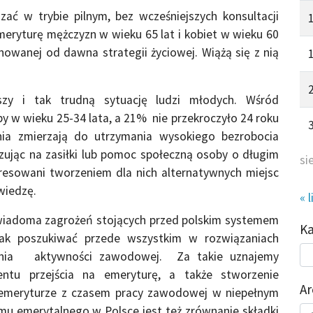
ć w trybie pilnym, bez wcześniejszych konsultacji
eryturę mężczyzn w wieku 65 lat i kobiet w wieku 60
nowanej od dawna strategii życiowej. Wiążą się z nią
zy i tak trudną sytuację ludzi młodych. Wśród
y w wieku 25-34 lata, a 21% nie przekroczyło 24 roku
nia zmierzają do utrzymania wysokiego bezrobocia
ując na zasiłki lub pomoc społeczną osoby o długim
si
eresowani tworzeniem dla nich alternatywnych miejsc
wiedzę.
« l
świadoma zagrożeń stojących przed polskim systemem
K
nak poszukiwać przede wszystkim w rozwiązaniach
Kat
żania aktywności zawodowej. Za takie uznajemy
do
tu przejścia na emeryturę, a także stworzenie
Ar
a emeryturze z czasem pracy zawodowej w niepełnym
Ar
u emerytalnego w Polsce jest też zrównanie składki