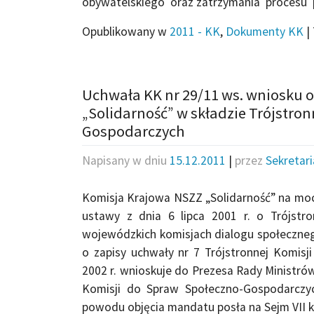
obywatelskiego oraz zatrzymania procesu p
Opublikowany w
2011 - KK
,
Dokumenty KK
|
Uchwała KK nr 29/11 ws. wniosku 
„Solidarność” w składzie Trójstro
Gospodarczych
Napisany w dniu
15.12.2011
|
przez
Sekretar
Komisja Krajowa NSZZ „Solidarność” na mocy dy
ustawy z dnia 6 lipca 2001 r. o Trójstr
wojewódzkich komisjach dialogu społecznego 
o zapisy uchwały nr 7 Trójstronnej Komisj
2002 r. wnioskuje do Prezesa Rady Ministró
Komisji do Spraw Społeczno-Gospodarczych,
powodu objęcia mandatu posła na Sejm VII ka