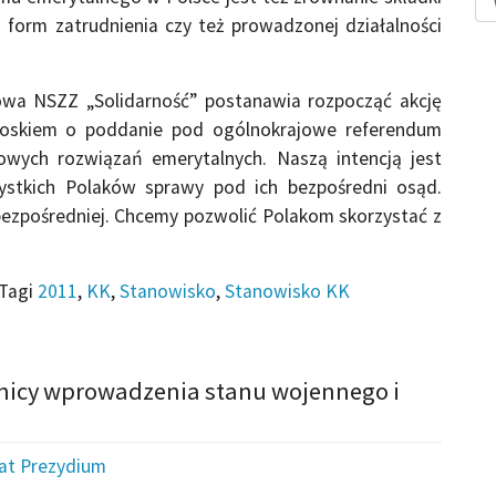
 form zatrudnienia czy też prowadzonej działalności
wa NSZZ „Solidarność” postanawia rozpocząć akcję
ioskiem o poddanie pod ogólnokrajowe referendum
owych rozwiązań emerytalnych. Naszą intencją jest
zystkich Polaków sprawy pod ich bezpośredni osąd.
 bezpośredniej. Chcemy pozwolić Polakom skorzystać z
Tagi
2011
,
KK
,
Stanowisko
,
Stanowisko KK
znicy wprowadzenia stanu wojennego i
iat Prezydium