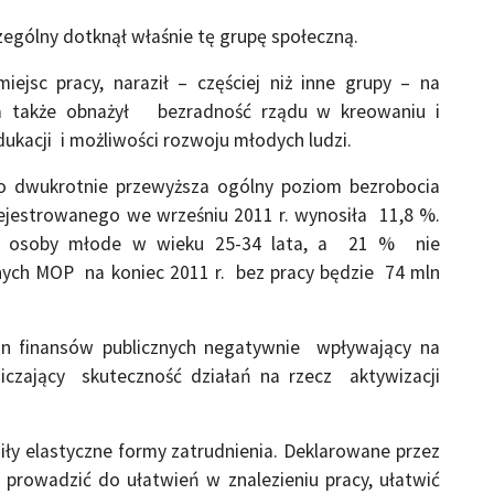
ególny dotknął właśnie tę grupę społeczną.
ejsc pracy, naraził – częściej niż inne grupy – na
, a także obnażył bezradność rządu w kreowaniu i
edukacji i możliwości rozwoju młodych ludzi.
o dwukrotnie przewyższa ogólny poziom bezrobocia
ejestrowanego we wrześniu 2011 r. wynosiła 11,8 %.
to osoby młode w wieku 25-34 lata, a 21 % nie
anych MOP na koniec 2011 r. bez pracy będzie 74 mln
stan finansów publicznych negatywnie wpływający na
niczający skuteczność działań na rzecz aktywizacji
iły elastyczne formy zatrudnienia. Deklarowane przez
 prowadzić do ułatwień w znalezieniu pracy, ułatwić