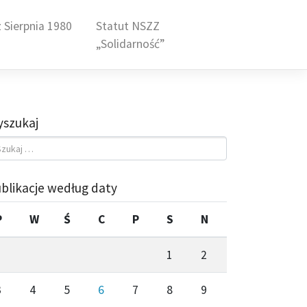
 Sierpnia 1980
Statut NSZZ
„Solidarność”
szukaj
blikacje według daty
P
W
Ś
C
P
S
N
1
2
3
4
5
6
7
8
9