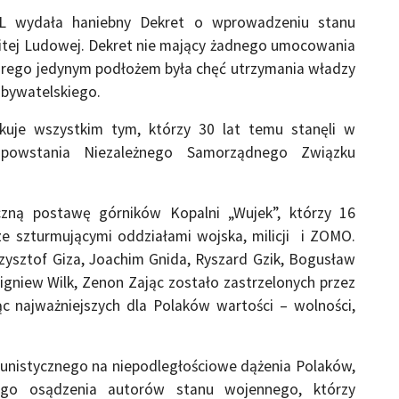
L wydała haniebny Dekret o wprowadzeniu stanu
litej Ludowej. Dekret nie mający żadnego umocowania
rego jedynym podłożem była chęć utrzymania władzy
obywatelskiego.
kuje wszystkim tym, którzy 30 lat temu stanęli w
powstania Niezależnego Samorządnego Związku
ną postawę górników Kopalni „Wujek”, którzy 16
ze szturmującymi oddziałami wojska, milicji i ZOMO.
rzysztof Giza, Joachim Gnida, Ryszard Gzik, Bogusław
igniew Wilk, Zenon Zając zostało zastrzelonych przez
ąc najważniejszych dla Polaków wartości – wolności,
unistycznego na niepodległościowe dążenia Polaków,
wego osądzenia autorów stanu wojennego, którzy