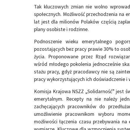
Tak kluczowych zmian nie wolno wprowadza
społecznych. Możliwość przechodzenia na em
lat jest dla milionów Polaków częścią zapla
plany osobiste i rodzinne.
Podnoszenie wieku emerytalnego pogors
pozostających bez pracy prawie 30% to osob
życia. Proponowane przez Rząd rozwiąza
wśród młodego pokolenia jednocześnie skaz
stażu pracy, gdyż pracodawcy nie są zaint
pracy wykorzystujących ich doświadczenie i 
Komisja Krajowa NSZZ „Solidarność” jest 
emerytalnym. Recepty na nie należy jed
zachęcających pracowników do przedłu
umożliwienie pracownikom wyboru momen
możliwości łączenia czasu przebywania n
wymiarze. Kluczowe dla wzmocnienia system