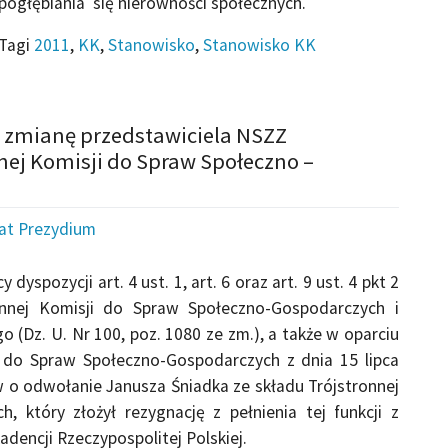
ogłębiania się nierówności społecznych.
Tagi
2011
,
KK
,
Stanowisko
,
Stanowisko KK
o zmianę przedstawiciela NSZZ
nnej Komisji do Spraw Społeczno –
iat Prezydium
spozycji art. 4 ust. 1, art. 6 oraz art. 9 ust. 4 pkt 2
onnej Komisji do Spraw Społeczno-Gospodarczych i
(Dz. U. Nr 100, poz. 1080 ze zm.), a także w oparciu
i do Spraw Społeczno-Gospodarczych z dnia 15 lipca
w o odwołanie Janusza Śniadka ze składu Trójstronnej
 który złożył rezygnację z pełnienia tej funkcji z
dencji Rzeczypospolitej Polskiej.