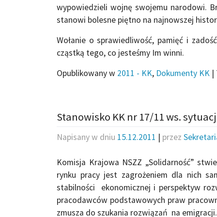
wypowiedzieli wojnę swojemu narodowi. Bra
stanowi bolesne piętno na najnowszej histori
Wołanie o sprawiedliwość, pamięć i zadość
cząstką tego, co jesteśmy Im winni.
Opublikowany w
2011 - KK
,
Dokumenty KK
|
Stanowisko KK nr 17/11 ws. sytuac
Napisany w dniu
15.12.2011
|
przez
Sekretar
Komisja Krajowa NSZZ „Solidarność” stwier
rynku pracy jest zagrożeniem dla nich sam
stabilności ekonomicznej i perspektyw ro
pracodawców podstawowych praw pracowniczy
zmusza do szukania rozwiązań na emigracji.