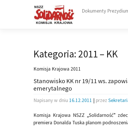
Skip
to
Dokumenty Prezydiu
content
Kategoria:
2011 – KK
Komisja Krajowa 2011
Stanowisko KK nr 19/11 ws. zapo
emerytalnego
Napisany w dniu
16.12.2011
|
przez
Sekretar
Komisja Krajowa NSZZ „Solidarność” zde
premiera Donalda Tuska planom podnoszenia