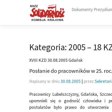
Skip
to
Dokumenty Prezydiu
content
Kategoria:
2005 – 18 K
XVIII KZD 30.08.2005 Gdańsk
Posłanie do pracowników w 25. ro
Napisany w dniu
30.08.2005
|
przez
Sekretar
Pracownicy Lubelszczyzny, Gdańska, Szczeci
upomnieli się o godność człowieka i p
postulatów było prawo do utworzenia