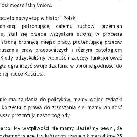
niósł męczeńską śmierć.
częło nowy etap w historii Polski
nizacji patronującej całemu ruchowi przemian
u, stał się przede wszystkim stroną w procesie
 stroną broniącą miejsc pracy, protestującą przeciw
aruszaniu praw pracowniczych i różnym patologiom
Kiedy odzyskaliśmy wolność i zaczęły funkcjonować
gła ograniczyć swoje działania w obronie godności do
cznej nauce Kościoła.
 nie ma zaufania do polityków, mamy wolne związki
 korzysta z prawa do zrzeszania się, mamy wolność
awsze prezentują nasze poglądy.
warto. My wątpliwości nie mamy. Jesteśmy pewni, że
iągnąć więcej i w krótszym czasie niż marzyliśmy 25