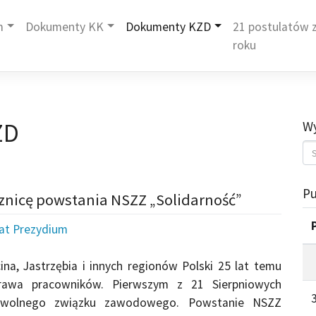
m
Dokumenty KK
Dokumenty KZD
21 postulatów z
roku
ZD
Wy
Pu
cznicę powstania NSZZ „Solidarność”
iat Prezydium
na, Jastrzębia i innych regionów Polski 25 lat temu
rawa pracowników. Pierwszym z 21 Sierpniowych
 wolnego związku zawodowego. Powstanie NSZZ