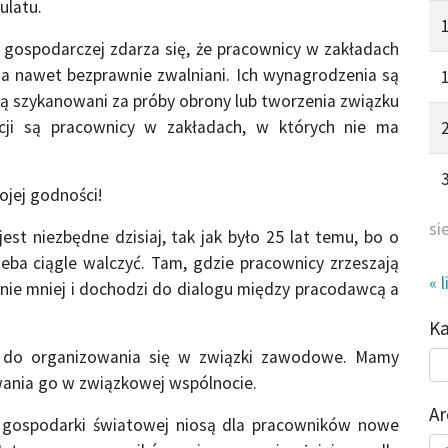
ulatu.
j i gospodarczej zdarza się, że pracownicy w zakładach
, a nawet bezprawnie zwalniani. Ich wynagrodzenia są
ją szykanowani za próby obrony lub tworzenia związku
ji są pracownicy w zakładach, w których nie ma
ojej godności!
si
st niezbędne dzisiaj, tak jak było 25 lat temu, bo o
eba ciągle walczyć. Tam, gdzie pracownicy zrzeszają
« l
znie mniej i dochodzi do dialogu między pracodawcą a
K
o do organizowania się w związki zawodowe. Mamy
Kat
do
wania go w związkowej wspólnocie.
Ar
ja gospodarki światowej niosą dla pracowników nowe
Ar