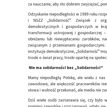
za nauczanie, aby zło dobrem zwyciężać, po
Odzyskanie niepodległości w 1989 roku rozpo
i NSZZ „Solidarność”. Związek z orga
demokratycznych i gospodarczych w kraj
transformacji ustrojowej i gospodarczej –
obniżaniu lub niewypłacaniu zarobków, n
związanym z przemianami gospodarczymi. 
instytucje demokratyczne, „Solidarność” mo
troski o świat pracy, troski opartej na społe
Nie ma solidarności bez „Solidarności”
Mamy niepodległą Polskę, ale wielu z nas
zawodowe, ale większość pracowników nie
słowa i wolność przekonań, ale media nie z
Dziś wiele osób zastanawia się, czy było 
pomimo zawodów i rozczarowań, udało się os