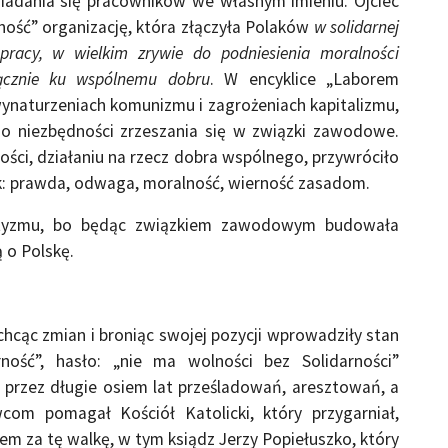
iadania się pracowników we własnym imieniu. Ojciec
ność” organizację, która złączyła Polaków
w solidarnej
 pracy,
w wielkim zrywie do podniesienia moralności
łącznie ku wspólnemu dobru
.
W encyklice „Laborem
wynaturzeniach komunizmu i zagrożeniach kapitalizmu,
 o niezbędności zrzeszania się w związki zawodowe.
ści, działaniu na rzecz dobra wspólnego, przywróciło
k: prawda, odwaga, moralność, wierność zasadom.
iotyzmu, bo będąc związkiem zawodowym budowała
ą o Polskę.
hcąc zmian i broniąc swojej pozycji wprowadziły stan
ność”, hasło: „nie ma wolności bez Solidarności”
przez długie osiem lat prześladowań, aresztowań, a
om pomagał Kościół Katolicki, który przygarniał,
yciem za tę walkę, w tym ksiądz Jerzy Popiełuszko, który