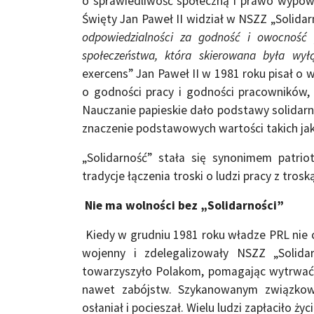
o sprawiedliwość społeczną i prawo wypow
Święty Jan Paweł II widział w NSZZ „Solidar
odpowiedzialności za godność i owocność
społeczeństwa, która skierowana była wy
exercens” Jan Paweł II w 1981 roku pisał o 
o godności pracy i godności pracowników,
Nauczanie papieskie dało podstawy solidarno
znaczenie podstawowych wartości takich ja
„Solidarność” stała się synonimem patr
tradycje łączenia troski o ludzi pracy z trosk
Nie ma wolności bez „Solidarności”
Kiedy w grudniu 1981 roku władze PRL nie c
wojenny i zdelegalizowały NSZZ „Solidar
towarzyszyło Polakom, pomagając wytrwać 
nawet zabójstw. Szykanowanym związkowc
osłaniał i pocieszał. Wielu ludzi zapłaciło ż