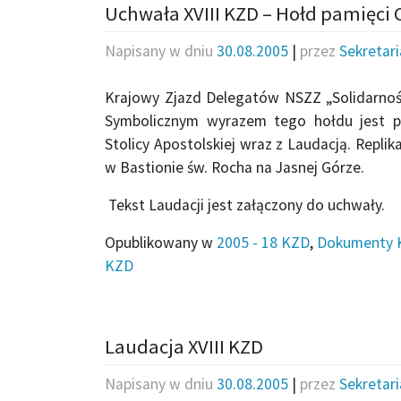
Uchwała XVIII KZD – Hołd pamięci 
Napisany w dniu
30.08.2005
|
przez
Sekretar
Krajowy Zjazd Delegatów NSZZ „Solidarność
Symbolicznym wyrazem tego hołdu jest p
Stolicy Apostolskiej wraz z Laudacją. Repl
w Bastionie św. Rocha na Jasnej Górze.
Tekst Laudacji jest załączony do uchwały.
Opublikowany w
2005 - 18 KZD
,
Dokumenty 
KZD
Laudacja XVIII KZD
Napisany w dniu
30.08.2005
|
przez
Sekretar