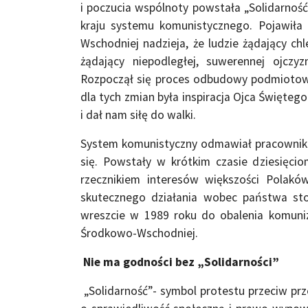
i poczucia wspólnoty powstała „Solidarnoś
kraju systemu komunistycznego. Pojawiła
Wschodniej nadzieja, że ludzie żądający chl
żądający niepodległej, suwerennej ojcz
Rozpoczął się proces odbudowy podmiotow
dla tych zmian była inspiracja Ojca Święteg
i dał nam siłę do walki.
System komunistyczny odmawiał pracowni
się. Powstały w krótkim czasie dziesięci
rzecznikiem interesów większości Polak
skutecznego działania wobec państwa st
wreszcie w 1989 roku do obalenia komuni
Środkowo-Wschodniej.
Nie ma godności bez „Solidarności”
„Solidarność”- symbol protestu przeciw pr