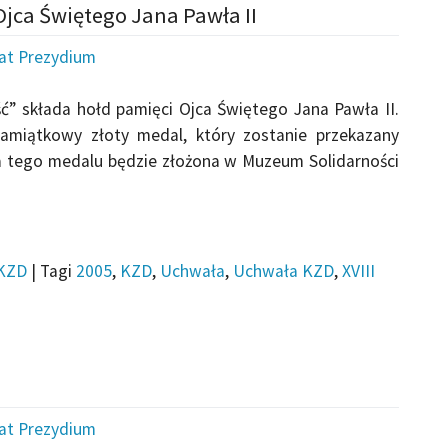
Ojca Świętego Jana Pawła II
iat Prezydium
” składa hołd pamięci Ojca Świętego Jana Pawła II.
amiątkowy złoty medal, który zostanie przekazany
ika tego medalu będzie złożona w Muzeum Solidarności
KZD
|
Tagi
2005
,
KZD
,
Uchwała
,
Uchwała KZD
,
XVIII
iat Prezydium