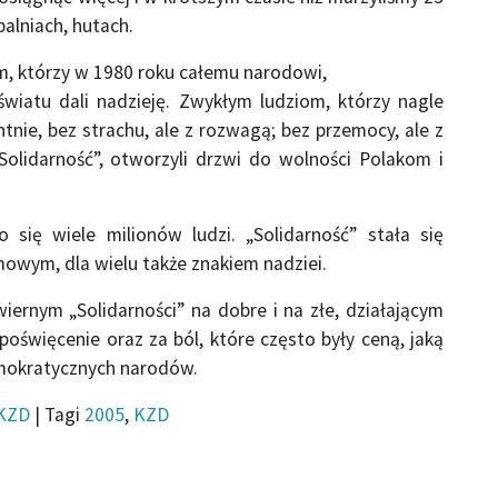
alniach, hutach.
ym, którzy w 1980 roku całemu narodowi,
światu dali nadzieję. Zwykłym ludziom, którzy nagle
ntnie, bez strachu, ale z rozwagą; bez przemocy, ale z
„Solidarność”, otworzyli drzwi do wolności Polakom i
o się wiele milionów ludzi. „Solidarność” stała się
rmowym, dla wielu także znakiem nadziei.
ernym „Solidarności” na dobre i na złe, działającym
oświęcenie oraz za ból, które często były ceną, jaką
emokratycznych narodów.
KZD
|
Tagi
2005
,
KZD