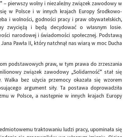
ć” – pierwszy wolny i niezależny związek zawodowy w
 się w Polsce i w innych krajach Europy Środkowo-
eba i wolności, godności pracy i praw obywatelskich,
yzny zwyciężą i będą decydować o własnym losie.
ości narodowej i świadomości społecznej. Podstawą
o Jana Pawła II, który natchnął nas wiarą w moc Ducha
kom podstawowych praw, w tym prawa do zrzeszania
omilionowy związek zawodowy „Solidarność” stał się
ów. Walka bez użycia przemocy okazała się wzorem
osującego argument siły. Ta postawa doprowadziła
zmu w Polsce, a następnie w innych krajach Europy
zedmiotowemu traktowaniu ludzi pracy, upominała się