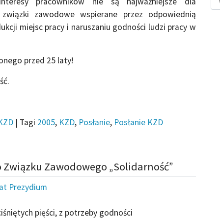
Interesy pracowników nie są najważniejsze dla
e związki zawodowe wspierane przez odpowiednią
kcji miejsc pracy i naruszaniu godności ludzi pracy w
nego przed 25 laty!
ść.
KZD
|
Tagi
2005
,
KZD
,
Posłanie
,
Posłanie KZD
o Związku Zawodowego „Solidarność”
iat Prezydium
iśniętych pięści, z potrzeby godności