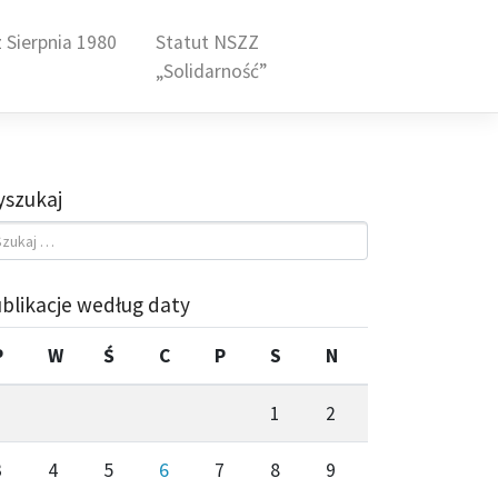
 Sierpnia 1980
Statut NSZZ
„Solidarność”
szukaj
blikacje według daty
P
W
Ś
C
P
S
N
1
2
3
4
5
6
7
8
9