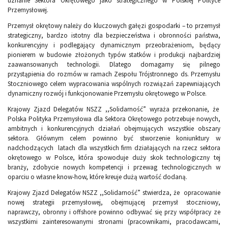
uznanie Sektora Okrętowego jako strategicznego w Polskiej Polityce
Przemysłowej.
Przemysł okrętowy należy do kluczowych gałęzi gospodarki – to przemysł
strategiczny, bardzo istotny dla bezpieczeństwa i obronności państwa,
konkurencyjny i podlegający dynamicznym przeobrażeniom, będący
pionierem w budowie złożonych typów statków i produkcji najbardziej
zaawansowanych technologii. Dlatego domagamy się pilnego
przystąpienia do rozmów w ramach Zespołu Trójstronnego ds. Przemysłu
Stoczniowego celem wypracowania wspólnych rozwiązań zapewniających
dynamiczny rozwój i funkcjonowanie Przemysłu okrętowego w Polsce.
Krajowy Zjazd Delegatów NSZZ ,,Solidarność” wyraża przekonanie, że
Polska Polityka Przemysłowa dla Sektora Okrętowego potrzebuje nowych,
ambitnych i konkurencyjnych działań obejmujących wszystkie obszary
sektora. Głównym celem powinno być stworzenie koniunktury w
nadchodzących latach dla wszystkich firm działających na rzecz sektora
okrętowego w Polsce, która spowoduje duży skok technologiczny tej
branży, zdobycie nowych kompetencji i przewag technologicznych w
oparciu o własne know-how, które kreuje dużą wartość dodaną.
Krajowy Zjazd Delegatów NSZZ ,,Solidarność” stwierdza, że opracowanie
nowej strategii przemysłowej, obejmującej przemysł stoczniowy,
naprawczy, obronny i offshore powinno odbywać się przy współpracy ze
wszystkimi zainteresowanymi stronami (pracownikami, pracodawcami,