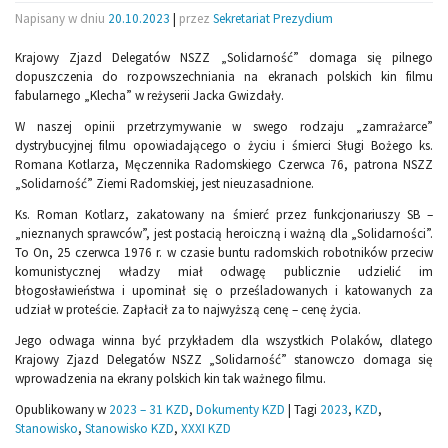
Napisany w dniu
20.10.2023
|
przez
Sekretariat Prezydium
Krajowy Zjazd Delegatów NSZZ „Solidarność” domaga się pilnego
dopuszczenia do rozpowszechniania na ekranach polskich kin filmu
fabularnego „Klecha” w reżyserii Jacka Gwizdały.
W naszej opinii przetrzymywanie w swego rodzaju „zamrażarce”
dystrybucyjnej filmu opowiadającego o życiu i śmierci Sługi Bożego ks.
Romana Kotlarza, Męczennika Radomskiego Czerwca 76, patrona NSZZ
„Solidarność” Ziemi Radomskiej, jest nieuzasadnione.
Ks. Roman Kotlarz, zakatowany na śmierć przez funkcjonariuszy SB –
„nieznanych sprawców”, jest postacią heroiczną i ważną dla „Solidarności”.
To On, 25 czerwca 1976 r. w czasie buntu radomskich robotników przeciw
komunistycznej władzy miał odwagę publicznie udzielić im
błogosławieństwa i upominał się o prześladowanych i katowanych za
udział w proteście. Zapłacił za to najwyższą cenę – cenę życia.
Jego odwaga winna być przykładem dla wszystkich Polaków, dlatego
Krajowy Zjazd Delegatów NSZZ „Solidarność” stanowczo domaga się
wprowadzenia na ekrany polskich kin tak ważnego filmu.
Opublikowany w
2023 – 31 KZD
,
Dokumenty KZD
|
Tagi
2023
,
KZD
,
Stanowisko
,
Stanowisko KZD
,
XXXI KZD