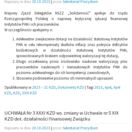
Napisany w dniu
20.10.2023
|
przez
Sekretariat Prezydium
Krajowy Zjazd Delegatów NSZZ „Solidarność” apeluje do rządu
Rzeczypospolitej Polskiej o naprawę krytycznej sytuacji finansowej
Instytutów PAN i ich pracowników.
W szczególności apelujemy o:
Adekwatne zwiększenie dotacji na działalność statutową Instytutów
PAN w celu rekompensaty skutków inflacji oraz pokrycia deficytów
budżetowych w działalności statutowej Instytutów PAN,
spowodowanych brakiem odpowiedniej waloryzacji tej dotacji,
Długo oczekiwaną przez środowisko naukowe waloryzację płac
pracowników naukowych i nienaukowych Instytutów PAN do
poziomu adekwatnego do ich kompetencji zawodowych,
Stosowne podniesienie poziomu ich minimalnych uposażeń.
Opublikowany w
2023 – 31 KZD
,
Dokumenty KZD
|
Tagi
2023
,
Apel
,
Apel
KZD
,
KZD
,
XXXI KZD
UCHWAŁA Nr 3 XXXI KZD ws. zmiany w Uchwale nr 5 XIX
KZD dot. działalności finansowej Związku
Napisany w dniu
20.10.2023
|
przez
Sekretariat Prezydium