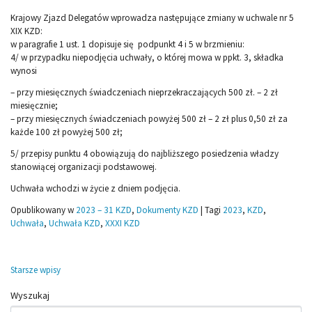
Krajowy Zjazd Delegatów wprowadza następujące zmiany w uchwale nr 5
XIX KZD:
w paragrafie 1 ust. 1 dopisuje się podpunkt 4 i 5 w brzmieniu:
4/ w przypadku niepodjęcia uchwały, o której mowa w ppkt. 3, składka
wynosi
– przy miesięcznych świadczeniach nieprzekraczających 500 zł. – 2 zł
miesięcznie;
– przy miesięcznych świadczeniach powyżej 500 zł – 2 zł plus 0,50 zł za
każde 100 zł powyżej 500 zł;
5/ przepisy punktu 4 obowiązują do najbliższego posiedzenia władzy
stanowiącej organizacji podstawowej.
Uchwała wchodzi w życie z dniem podjęcia.
Opublikowany w
2023 – 31 KZD
,
Dokumenty KZD
|
Tagi
2023
,
KZD
,
Uchwała
,
Uchwała KZD
,
XXXI KZD
Nawigacja
Starsze wpisy
po
Wyszukaj
wpisach