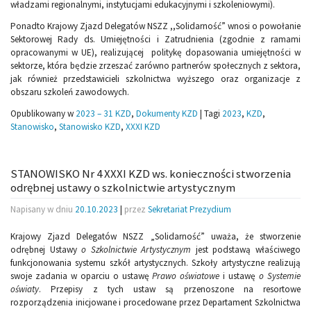
władzami regionalnymi, instytucjami edukacyjnymi i szkoleniowymi).
Ponadto Krajowy Zjazd Delegatów NSZZ ,,Solidarność” wnosi o powołanie
Sektorowej Rady ds. Umiejętności i Zatrudnienia (zgodnie z ramami
opracowanymi w UE), realizującej politykę dopasowania umiejętności w
sektorze, która będzie zrzeszać zarówno partnerów społecznych z sektora,
jak również przedstawicieli szkolnictwa wyższego oraz organizacje z
obszaru szkoleń zawodowych.
Opublikowany w
2023 – 31 KZD
,
Dokumenty KZD
|
Tagi
2023
,
KZD
,
Stanowisko
,
Stanowisko KZD
,
XXXI KZD
STANOWISKO Nr 4 XXXI KZD ws. konieczności stworzenia
odrębnej ustawy o szkolnictwie artystycznym
Napisany w dniu
20.10.2023
|
przez
Sekretariat Prezydium
Krajowy Zjazd Delegatów NSZZ „Solidarność” uważa, że stworzenie
odrębnej Ustawy
o Szkolnictwie Artystycznym
jest podstawą właściwego
funkcjonowania systemu szkół artystycznych. Szkoły artystyczne realizują
swoje zadania w oparciu o ustawę
Prawo oświatowe
i ustawę
o Systemie
oświaty
. Przepisy z tych ustaw są przenoszone na resortowe
rozporządzenia inicjowane i procedowane przez Departament Szkolnictwa