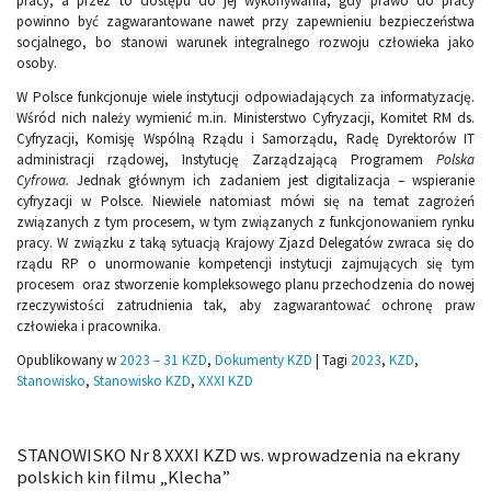
pracy, a przez to dostępu do jej wykonywania, gdy prawo do pracy
powinno być zagwarantowane nawet przy zapewnieniu bezpieczeństwa
socjalnego, bo stanowi warunek integralnego rozwoju człowieka jako
osoby.
W Polsce funkcjonuje wiele instytucji odpowiadających za informatyzację.
Wśród nich należy wymienić m.in. Ministerstwo Cyfryzacji, Komitet RM ds.
Cyfryzacji, Komisję Wspólną Rządu i Samorządu, Radę Dyrektorów IT
administracji rządowej, Instytucję Zarządzającą Programem
Polska
Cyfrowa.
Jednak głównym ich zadaniem jest digitalizacja – wspieranie
cyfryzacji w Polsce. Niewiele natomiast mówi się na temat zagrożeń
związanych z tym procesem, w tym związanych z funkcjonowaniem rynku
pracy. W związku z taką sytuacją Krajowy Zjazd Delegatów zwraca się do
rządu RP o unormowanie kompetencji instytucji zajmujących się tym
procesem oraz stworzenie kompleksowego planu przechodzenia do nowej
rzeczywistości zatrudnienia tak, aby zagwarantować ochronę praw
człowieka i pracownika.
Opublikowany w
2023 – 31 KZD
,
Dokumenty KZD
|
Tagi
2023
,
KZD
,
Stanowisko
,
Stanowisko KZD
,
XXXI KZD
STANOWISKO Nr 8 XXXI KZD ws. wprowadzenia na ekrany
polskich kin filmu „Klecha”