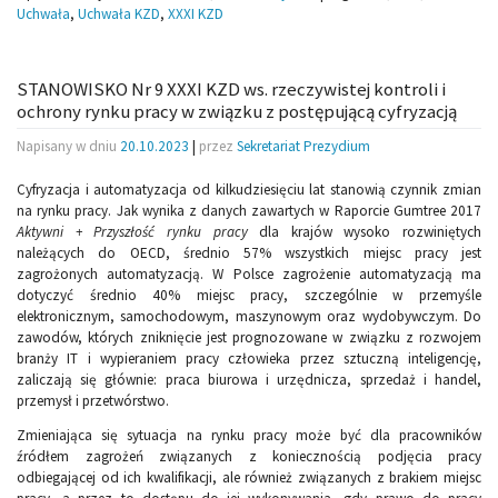
Uchwała
,
Uchwała KZD
,
XXXI KZD
STANOWISKO Nr 9 XXXI KZD ws. rzeczywistej kontroli i
ochrony rynku pracy w związku z postępującą cyfryzacją
Napisany w dniu
20.10.2023
|
przez
Sekretariat Prezydium
Cyfryzacja i automatyzacja od kilkudziesięciu lat stanowią czynnik zmian
na rynku pracy. Jak wynika z danych zawartych w Raporcie Gumtree 2017
Aktywni + Przyszłość rynku pracy
dla krajów wysoko rozwiniętych
należących do OECD, średnio 57% wszystkich miejsc pracy jest
zagrożonych automatyzacją. W Polsce zagrożenie automatyzacją ma
dotyczyć średnio 40% miejsc pracy, szczególnie w przemyśle
elektronicznym, samochodowym, maszynowym oraz wydobywczym. Do
zawodów, których zniknięcie jest prognozowane w związku z rozwojem
branży IT i wypieraniem pracy człowieka przez sztuczną inteligencję,
zaliczają się głównie: praca biurowa i urzędnicza, sprzedaż i handel,
przemysł i przetwórstwo.
Zmieniająca się sytuacja na rynku pracy może być dla pracowników
źródłem zagrożeń związanych z koniecznością podjęcia pracy
odbiegającej od ich kwalifikacji, ale również związanych z brakiem miejsc