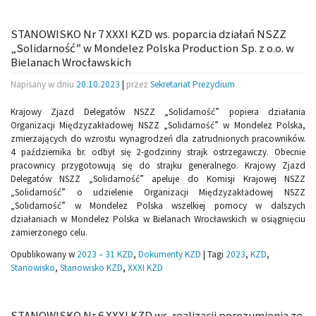
STANOWISKO Nr 7 XXXI KZD ws. poparcia działań NSZZ
„Solidarność” w Mondelez Polska Production Sp. z o.o. w
Bielanach Wrocławskich
Napisany w dniu
20.10.2023
|
przez
Sekretariat Prezydium
Krajowy Zjazd Delegatów NSZZ „Solidarność” popiera działania
Organizacji Międzyzakładowej NSZZ „Solidarność” w Mondelez Polska,
zmierzających do wzrostu wynagrodzeń dla zatrudnionych pracowników.
4 października br. odbył się 2-godzinny strajk ostrzegawczy. Obecnie
pracownicy przygotowują się do strajku generalnego. Krajowy Zjazd
Delegatów NSZZ „Solidarność” apeluje do Komisji Krajowej NSZZ
„Solidarność” o udzielenie Organizacji Międzyzakładowej NSZZ
„Solidarność” w Mondelez Polska wszelkiej pomocy w dalszych
działaniach w Mondelez Polska w Bielanach Wrocławskich w osiągnięciu
zamierzonego celu.
Opublikowany w
2023 – 31 KZD
,
Dokumenty KZD
|
Tagi
2023
,
KZD
,
Stanowisko
,
Stanowisko KZD
,
XXXI KZD
STANOWISKO Nr 6 XXXI KZD ws. realizacji porozumienia ze