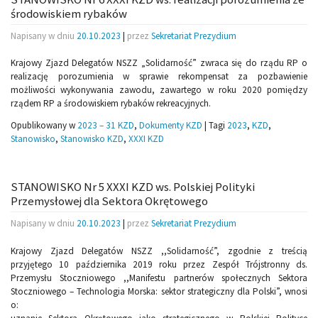
środowiskiem rybaków
Napisany w dniu
20.10.2023
|
przez
Sekretariat Prezydium
Krajowy Zjazd Delegatów NSZZ „Solidarność” zwraca się do rządu RP o
realizację porozumienia w sprawie rekompensat za pozbawienie
możliwości wykonywania zawodu, zawartego w roku 2020 pomiędzy
rządem RP a środowiskiem rybaków rekreacyjnych.
Opublikowany w
2023 – 31 KZD
,
Dokumenty KZD
|
Tagi
2023
,
KZD
,
Stanowisko
,
Stanowisko KZD
,
XXXI KZD
STANOWISKO Nr 5 XXXI KZD ws. Polskiej Polityki
Przemysłowej dla Sektora Okrętowego
Napisany w dniu
20.10.2023
|
przez
Sekretariat Prezydium
Krajowy Zjazd Delegatów NSZZ ,,Solidarność”, zgodnie z treścią
przyjętego 10 października 2019 roku przez Zespół Trójstronny ds.
Przemysłu Stoczniowego ,,Manifestu partnerów społecznych Sektora
Stoczniowego – Technologia Morska: sektor strategiczny dla Polski”, wnosi
o: