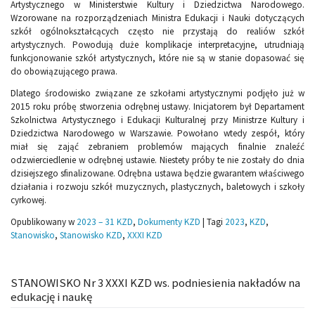
Artystycznego w Ministerstwie Kultury i Dziedzictwa Narodowego.
Wzorowane na rozporządzeniach Ministra Edukacji i Nauki dotyczących
szkół ogólnokształcących często nie przystają do realiów szkół
artystycznych. Powodują duże komplikacje interpretacyjne, utrudniają
funkcjonowanie szkół artystycznych, które nie są w stanie dopasować się
do obowiązującego prawa.
Dlatego środowisko związane ze szkołami artystycznymi podjęło już w
2015 roku próbę stworzenia odrębnej ustawy. Inicjatorem był Departament
Szkolnictwa Artystycznego i Edukacji Kulturalnej przy Ministrze Kultury i
Dziedzictwa Narodowego w Warszawie. Powołano wtedy zespół, który
miał się zająć zebraniem problemów mających finalnie znaleźć
odzwierciedlenie w odrębnej ustawie. Niestety próby te nie zostały do dnia
dzisiejszego sfinalizowane. Odrębna ustawa będzie gwarantem właściwego
działania i rozwoju szkół muzycznych, plastycznych, baletowych i szkoły
cyrkowej.
Opublikowany w
2023 – 31 KZD
,
Dokumenty KZD
|
Tagi
2023
,
KZD
,
Stanowisko
,
Stanowisko KZD
,
XXXI KZD
STANOWISKO Nr 3 XXXI KZD ws. podniesienia nakładów na
edukację i naukę