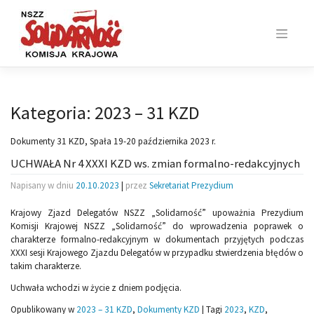
Skip
to
content
Kategoria:
2023 – 31 KZD
Dokumenty 31 KZD, Spała 19-20 października 2023 r.
UCHWAŁA Nr 4 XXXI KZD ws. zmian formalno-redakcyjnych
Napisany w dniu
20.10.2023
|
przez
Sekretariat Prezydium
Krajowy Zjazd Delegatów NSZZ „Solidarność” upoważnia Prezydium
Komisji Krajowej NSZZ „Solidarność” do wprowadzenia poprawek o
charakterze formalno-redakcyjnym w dokumentach przyjętych podczas
XXXI sesji Krajowego Zjazdu Delegatów w przypadku stwierdzenia błędów o
takim charakterze.
Uchwała wchodzi w życie z dniem podjęcia.
Opublikowany w
2023 – 31 KZD
,
Dokumenty KZD
|
Tagi
2023
,
KZD
,