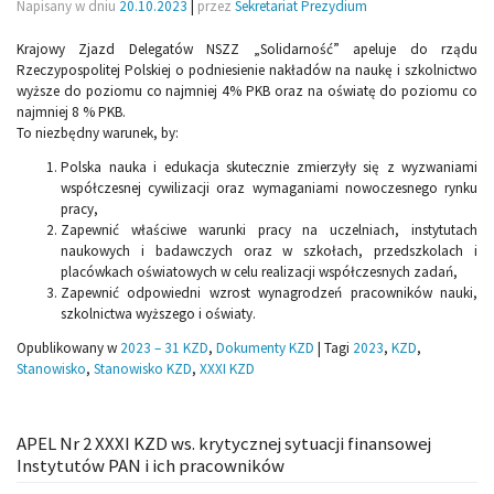
Napisany w dniu
20.10.2023
|
przez
Sekretariat Prezydium
Krajowy Zjazd Delegatów NSZZ „Solidarność” apeluje do rządu
Rzeczypospolitej Polskiej o podniesienie nakładów na naukę i szkolnictwo
wyższe do poziomu co najmniej 4% PKB oraz na oświatę do poziomu co
najmniej 8 % PKB.
To niezbędny warunek, by:
Polska nauka i edukacja skutecznie zmierzyły się z wyzwaniami
współczesnej cywilizacji oraz wymaganiami nowoczesnego rynku
pracy,
Zapewnić właściwe warunki pracy na uczelniach, instytutach
naukowych i badawczych oraz w szkołach, przedszkolach i
placówkach oświatowych w celu realizacji współczesnych zadań,
Zapewnić odpowiedni wzrost wynagrodzeń pracowników nauki,
szkolnictwa wyższego i oświaty.
Opublikowany w
2023 – 31 KZD
,
Dokumenty KZD
|
Tagi
2023
,
KZD
,
Stanowisko
,
Stanowisko KZD
,
XXXI KZD
APEL Nr 2 XXXI KZD ws. krytycznej sytuacji finansowej
Instytutów PAN i ich pracowników