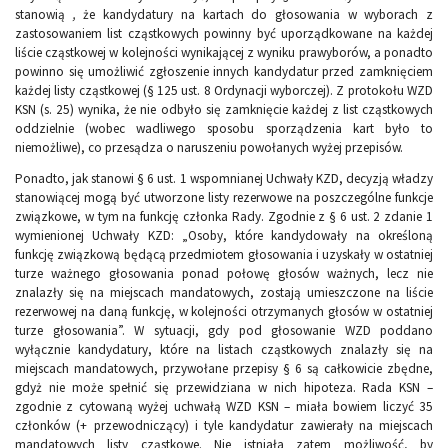
stanowią
,
że kandydatury na kartach do głosowania w wyborach z
zastosowaniem list cząstkowych powinny być uporządkowane na każdej
liście cząstkowej w kolejności wynikającej z wyniku prawyborów, a ponadto
powinno się umożliwić zgłoszenie innych kandydatur przed zamknięciem
każdej listy cząstkowej (§ 125 ust. 8 Ordynacji wyborczej). Z protokołu WZD
KSN (s. 25) wynika, że nie odbyło się zamknięcie każdej z list cząstkowych
oddzielnie (wobec wadliwego sposobu sporządzenia kart było to
niemożliwe), co przesądza o naruszeniu powołanych wyżej przepisów.
Ponadto, jak stanowi § 6 ust. 1 wspomnianej Uchwały KZD, decyzją władzy
stanowiącej mogą być utworzone listy rezerwowe na poszczególne funkcje
związkowe, w tym na funkcję członka Rady. Zgodnie z § 6 ust. 2 zdanie 1
wymienionej Uchwały KZD: „Osoby, które kandydowały na określoną
funkcję związkową będącą przedmiotem głosowania i uzyskały w ostatniej
turze ważnego głosowania ponad połowę głosów ważnych, lecz nie
znalazły się na miejscach mandatowych, zostają umieszczone na liście
rezerwowej na daną funkcję, w kolejności otrzymanych głosów w ostatniej
turze głosowania”. W sytuacji, gdy pod głosowanie WZD poddano
wyłącznie kandydatury, które na listach cząstkowych znalazły się na
miejscach mandatowych, przywołane przepisy § 6 są całkowicie zbędne,
gdyż nie może spełnić się przewidziana w nich hipoteza. Rada KSN –
zgodnie z cytowaną wyżej uchwałą WZD KSN – miała bowiem liczyć 35
członków (+ przewodniczący) i tyle kandydatur zawierały na miejscach
mandatowych listy cząstkowe. Nie istniała zatem możliwość, by