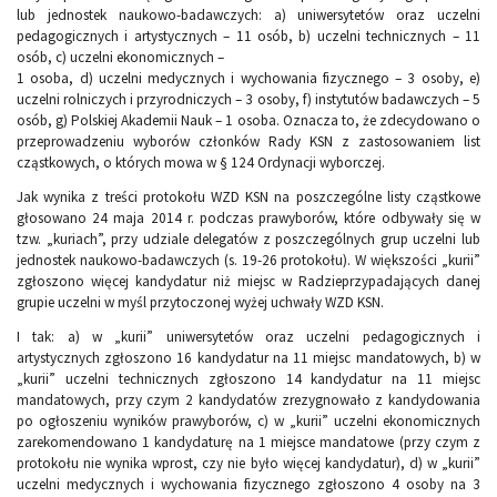
lub jednostek naukowo-badawczych: a) uniwersytetów oraz uczelni
pedagogicznych i artystycznych – 11 osób, b) uczelni technicznych – 11
osób, c) uczelni ekonomicznych –
1 osoba, d) uczelni medycznych i wychowania fizycznego – 3 osoby, e)
uczelni rolniczych i przyrodniczych – 3 osoby, f) instytutów badawczych – 5
osób, g) Polskiej Akademii Nauk – 1 osoba. Oznacza to, że zdecydowano o
przeprowadzeniu wyborów członków Rady KSN z zastosowaniem list
cząstkowych, o których mowa w § 124 Ordynacji wyborczej.
Jak wynika z treści protokołu WZD KSN na poszczególne listy cząstkowe
głosowano 24 maja 2014 r. podczas prawyborów, które odbywały się w
tzw. „kuriach”, przy udziale delegatów z poszczególnych grup uczelni lub
jednostek naukowo-badawczych (s. 19-26 protokołu). W większości „kurii”
zgłoszono więcej kandydatur niż miejsc w Radzieprzypadających danej
grupie uczelni w myśl przytoczonej wyżej uchwały WZD KSN.
I tak: a) w „kurii” uniwersytetów oraz uczelni pedagogicznych i
artystycznych zgłoszono 16 kandydatur na 11 miejsc mandatowych, b) w
„kurii” uczelni technicznych zgłoszono 14 kandydatur na 11 miejsc
mandatowych, przy czym 2 kandydatów zrezygnowało z kandydowania
po ogłoszeniu wyników prawyborów, c) w „kurii” uczelni ekonomicznych
zarekomendowano 1 kandydaturę na 1 miejsce mandatowe (przy czym z
protokołu nie wynika wprost, czy nie było więcej kandydatur), d) w „kurii”
uczelni medycznych i wychowania fizycznego zgłoszono 4 osoby na 3