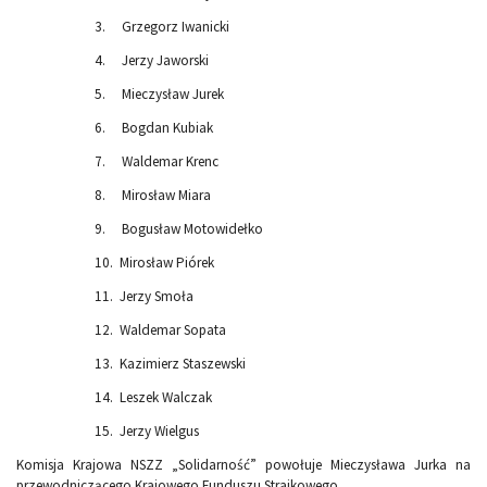
3. Grzegorz Iwanicki
4. Jerzy Jaworski
5. Mieczysław Jurek
6. Bogdan Kubiak
7. Waldemar Krenc
8. Mirosław Miara
9. Bogusław Motowidełko
10. Mirosław Piórek
11. Jerzy Smoła
12. Waldemar Sopata
13. Kazimierz Staszewski
14. Leszek Walczak
15. Jerzy Wielgus
Komisja Krajowa NSZZ „Solidarność” powołuje Mieczysława Jurka na
przewodniczącego Krajowego Funduszu Strajkowego.