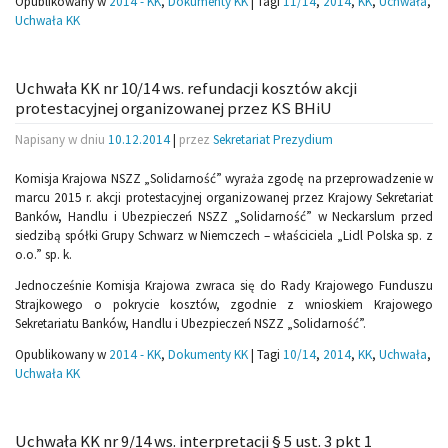
Opublikowany w
2014 - KK
,
Dokumenty KK
|
Tagi
11/14
,
2014
,
KK
,
Uchwała
,
Uchwała KK
Uchwała KK nr 10/14 ws. refundacji kosztów akcji
protestacyjnej organizowanej przez KS BHiU
Napisany w dniu
10.12.2014
|
przez
Sekretariat Prezydium
Komisja Krajowa NSZZ „Solidarność” wyraża zgodę na przeprowadzenie w
marcu 2015 r. akcji protestacyjnej organizowanej przez Krajowy Sekretariat
Banków, Handlu i Ubezpieczeń NSZZ „Solidarność” w Neckarslum przed
siedzibą spółki Grupy Schwarz w Niemczech – właściciela „Lidl Polska sp. z
o.o.” sp. k.
Jednocześnie Komisja Krajowa zwraca się do Rady Krajowego Funduszu
Strajkowego o pokrycie kosztów, zgodnie z wnioskiem Krajowego
Sekretariatu Banków, Handlu
i Ubezpieczeń NSZZ „Solidarność”.
Opublikowany w
2014 - KK
,
Dokumenty KK
|
Tagi
10/14
,
2014
,
KK
,
Uchwała
,
Uchwała KK
Uchwała KK nr 9/14 ws. interpretacji § 5 ust. 3 pkt 1