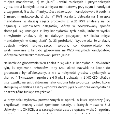
miejsca mandatowe, e) w „kurii” uczelni rolniczych i przyrodniczych
zgłoszono 5 kandydatur na 3 miejsca mandatowe, przy czym 1 kandydat
zrezygnował, f) w „kurii” instytutów badawczych – kandydowało 9 osób na
5 miejsc mandatowych, g) „kuria” PAN liczyła 1 delegata na 1 miejsce
mandatowe. W dalszej części protokołu z WZD KSN znalazły się co
najmniej 2 wypowiedzi delegatów, którzy w zdecydowany sposób
domagali się usunięcia z listy kandydatów tych osób, które w wyniku
prawyborów znalazły się na dalszych pozycjach, niż liczba miejsc
mandatowych w danej „kurii” (s. 23 protokołu). Wypowiedzi te znalazły
posłuch wśród prowadzących wybory, co doprowadziło do
wyeliminowania z kart do głosowania na WZD wszystkich kandydatów,
którzy nie zostali rekomendowani przez „kurie”.
Na karcie do głosowania WZD znalazło się więc 35 kandydatur – dokładnie
tylu, ilu wybierano członków Rady KSN. Układ nazwisk na karcie do
głosowania był alfabetyczny, a nie w kolejności głosów uzyskanych w
„kuriach”. Tymczasem zgodnie z § 5 pkt 3 uchwały nr 1 XIX KZD: „Każda
lista cząstkowa jest traktowana jako osobna lista wyborcza, wobec której
stosuje się wszystkie zasady wyborcze decydujące o wyborze kandydata na
poszczególne funkcje związkowe”.
W przypadku wyborów prowadzonych w oparciu o klucz wyborczy (listy
cząstkowe), muszą zostać spełnione zasady, o których mowa w § 5
Uchwały nr 1 XIX KZD, a w szczególności zasada opisana w pkt 2, zgodnie