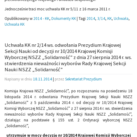
Jednocześnie traci moc uchwała KK nr 5/11 z 16 marca 2011 r.
Opublikowany w
2014 - KK
,
Dokumenty KK
|
Tagi
2014
,
3/14
,
KK
,
Uchwała
,
Uchwała KK
Uchwała KK nr 2/14 ws. odwołania Prezydium Krajowej
Sekcji Nauki od decyzji nr 10/2014 Krajowej Komisji
Wyborczej NSZZ „Solidarność” z dnia 27 sierpnia 2014 r. ws.
stwierdzenia nieważności wyborów Rady Krajowej Sekcji
Nauki NSZZ „Solidarność”
Napisany w dniu
18.11.2014
|
przez
Sekretariat Prezydium
Komisja Krajowa NSZZ „Solidarność”, po rozpoznaniu na posiedzeniu 18
listopada 2014 r. odwołania Prezydium Krajowej Sekcji Nauki NSZZ
„Solidarność” z 5 października 2014 r. od decyzji nr 10/2014 Krajowej
Komisji Wyborczej NSZZ „Solidarność” z 27 sierpnia 2014 r. ws. stwierdzenia
nieważności wyborów Rady Krajowej Sekcji Nauki NSZZ „Solidarność”,
działając na podstawie § 155 ust. 2 Ordynacji wyborczej NSZZ
„Solidarność”,
utrzymuje w mocy decyzję nr 10/2014 Krajowej Komisji Wyborczej