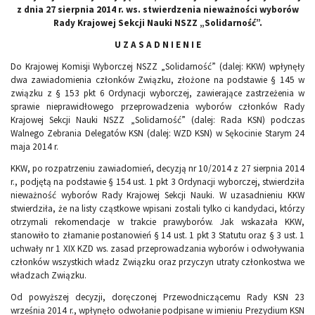
z dnia 27 sierpnia 2014 r. ws. stwierdzenia nieważności wyborów
Rady Krajowej Sekcji Nauki NSZZ „Solidarność”.
U Z A S A D N I E N I E
Do Krajowej Komisji Wyborczej NSZZ „Solidarność” (dalej: KKW) wpłynęły
dwa zawiadomienia członków Związku, złożone na podstawie § 145 w
związku z § 153 pkt 6 Ordynacji wyborczej, zawierające zastrzeżenia w
sprawie nieprawidłowego przeprowadzenia wyborów członków Rady
Krajowej Sekcji Nauki NSZZ „Solidarność” (dalej: Rada KSN) podczas
Walnego Zebrania Delegatów KSN (dalej: WZD KSN) w Sękocinie Starym 24
maja 2014 r.
KKW, po rozpatrzeniu zawiadomień, decyzją nr 10/2014 z 27 sierpnia 2014
r., podjętą na podstawie § 154 ust. 1 pkt 3 Ordynacji wyborczej, stwierdziła
nieważność wyborów Rady Krajowej Sekcji Nauki. W uzasadnieniu KKW
stwierdziła, że na listy cząstkowe wpisani zostali tylko ci kandydaci, którzy
otrzymali rekomendacje w trakcie prawyborów. Jak wskazała KKW,
stanowiło to złamanie postanowień § 14 ust. 1 pkt 3 Statutu oraz § 3 ust. 1
uchwały nr 1 XIX KZD ws. zasad przeprowadzania wyborów i odwoływania
członków wszystkich władz Związku oraz przyczyn utraty członkostwa we
władzach Związku.
Od powyższej decyzji, doręczonej Przewodniczącemu Rady KSN 23
września 2014 r., wpłynęło odwołanie podpisane w imieniu Prezydium KSN