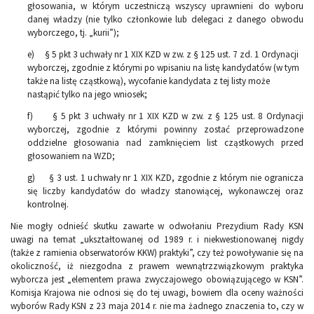
głosowania, w którym uczestniczą wszyscy uprawnieni do wyboru
danej władzy (nie tylko członkowie lub delegaci z danego obwodu
wyborczego, tj. „kurii”);
e) § 5 pkt 3 uchwały nr 1 XIX KZD w zw. z § 125 ust. 7 zd. 1 Ordynacji
wyborczej, zgodnie z którymi po wpisaniu na listę kandydatów (w tym
także na listę cząstkową), wycofanie kandydata z tej listy może
nastąpić tylko na jego wniosek;
f) § 5 pkt 3 uchwały nr 1 XIX KZD w zw. z § 125 ust. 8 Ordynacji
wyborczej, zgodnie z którymi powinny zostać przeprowadzone
oddzielne głosowania nad zamknięciem list cząstkowych przed
głosowaniem na WZD;
g) § 3 ust. 1 uchwały nr 1 XIX KZD, zgodnie z którym nie ogranicza
się liczby kandydatów do władzy stanowiącej, wykonawczej oraz
kontrolnej.
Nie mogły odnieść skutku zawarte w odwołaniu Prezydium Rady KSN
uwagi na temat „ukształtowanej od 1989 r. i niekwestionowanej nigdy
(także z ramienia obserwatorów KKW) praktyki”, czy też powoływanie się na
okoliczność, iż niezgodna z prawem wewnątrzzwiązkowym praktyka
wyborcza jest „elementem prawa zwyczajowego obowiązującego w KSN”.
Komisja Krajowa nie odnosi się do tej uwagi, bowiem dla oceny ważności
wyborów Rady KSN z 23 maja 2014 r. nie ma żadnego znaczenia to, czy w