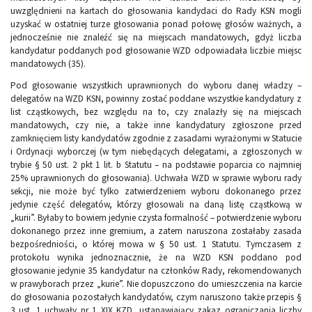
uwzględnieni na kartach do głosowania kandydaci do Rady KSN mogli
uzyskać w ostatniej turze głosowania ponad połowę głosów ważnych, a
jednocześnie nie znaleźć się na miejscach mandatowych, gdyż liczba
kandydatur poddanych pod głosowanie WZD odpowiadała liczbie miejsc
mandatowych (35).
Pod głosowanie wszystkich uprawnionych do wyboru danej władzy –
delegatów na WZD KSN, powinny zostać poddane wszystkie kandydatury z
list cząstkowych, bez względu na to, czy znalazły się na miejscach
mandatowych, czy nie, a także inne kandydatury zgłoszone przed
zamknięciem listy kandydatów zgodnie z zasadami wyrażonymi w Statucie
i Ordynacji wyborczej (w tym niebędących delegatami, a zgłoszonych w
trybie § 50 ust. 2 pkt 1 lit. b Statutu – na podstawie poparcia co najmniej
25% uprawnionych do głosowania). Uchwała WZD w sprawie wyboru rady
sekcji, nie może być tylko zatwierdzeniem wyboru dokonanego przez
jedynie część delegatów, którzy głosowali na daną listę cząstkową w
„kurii”. Byłaby to bowiem jedynie czysta formalność – potwierdzenie wyboru
dokonanego przez inne gremium, a zatem naruszona zostałaby zasada
bezpośredniości, o której mowa w § 50 ust. 1 Statutu. Tymczasem z
protokołu wynika jednoznacznie, że na WZD KSN poddano pod
głosowanie jedynie 35 kandydatur na członków Rady, rekomendowanych
w prawyborach przez „kurie”. Nie dopuszczono do umieszczenia na karcie
do głosowania pozostałych kandydatów, czym naruszono także przepis §
3 ust. 1 uchwały nr 1 XIX KZD, ustanawiający zakaz ograniczania liczby