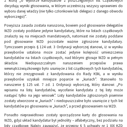
z którą „o wyborze kandydatów z poszczególnych list cząstkowych
decydują wyniki głosowania, w którym uczestniczą wszyscy uprawnieni do
wyboru danej władzy (nie tylko członkowie lub delegaci z danego obwodu
wyborczego)”.
Powyższa zasada została naruszona, bowiem pod głosowanie delegatów
WZD zostały poddane jedynie kandydatury, które na listach cząstkowych
znalazły się na miejscach mandatowych, natomiast nie zostały poddane
pod głosowanie WZD pozostałe ważnie zgłoszone kandydatury.
Tymczasem przepis § 124 ust. 3 Ordynacji wyborczej stanowi, iż w wyniku
prawyborów ustalona może zostać jedynie kolejność umieszczenia
kandydatów na listach cząstkowych, nad którymi głosuje WZD w pełnym
składzie. Niedopuszczalnym naruszeniem przepisów prawa
wewnątrzzwiązkowego było usunięcie z list cząstkowych tych kandydatów,
którzy nie zrezygnowali z kandydowania do Rady KSN, a w wyniku
prawyborów uzyskali mniejsze poparcie w „kuriach”. Stanowiło to
naruszenie § 125 ust. 7 zd. 1 Ordynacji wyborczej, który stanowi: „Po
wpisaniu na listę kandydatów, wycofanie kandydata z tej listy może
nastąpić tylko na jego wniosek”. Listy kandydatów zgłoszonych pisemnie
zostały utworzone w „kuriach” i niedopuszczalne było usunięcie z tych list
kandydatów po głosowaniu w „kuriach”, a przed głosowaniem na WZD.
Ponadto nieprawidłowo zostały sporządzone karty do głosowania na
WZD, gdyż układ kandydatur był jednolity – alfabetyczny, bez podziału na
listy cząstkowe. Należy zauważyć, że przepisy § 5 uchwały nr 1 XIX KZD