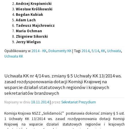
Andrzej Kropiwnicki
Wiesław Królikowski
Bogdan Kubiak
Adam Lach
Tadeusz Majchrowicz
Maria Ochman
Zbigniew Sikorski
Jerzy Wielgus
Opublikowany w
2014 - KK
,
Dokumenty KK
|
Tagi
2014
,
5/14
,
KK
,
Uchwała
,
Uchwała KK
Uchwała KK nr 4/14 ws. zmiany § 5 Uchwały KK 13/2014 ws.
zasad rozdysponowania dotacji Komisji Krajowej na
wsparcie działań statutowych regionów i krajowych
sekretariatów branżowych
Napisany w dniu
18.11.2014
|
przez
Sekretariat Prezydium
Komisja Krajowa NSZZ „Solidarność” postanawia dokonać zmiany § 5 ust.
1 Uchwały KK 13/2014 ws. zasad rozdysponowania dotacji Komisji
Krajowej na wsparcie działań statutowych regionów i krajowych