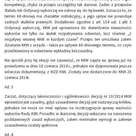
kompetencji, chyba że przepis szczególny tak stanowi. Żaden z przepisów
Statutu lub Ordynacji wyborczej nie odnosi się do tej kwestii. Oznacza to, że
termin 60-dniowy ma charakter instrukcyjny, a jego upływ nie powoduje
żadnych skutków prawnych. Dodatkowo zgodnie z art. 154 ust. 1 pkt 3
Ordynacji wyborczej, KKW jest uprawniona do stwierdzenia nieważności
wyborów nie tylko na skutek rozpatrywania odwołań, lecz również „z
inicjatywy własnej KKW w każdym czasie”. Przepis ten umożliwia zatem
działanie KKW z urzędu – także po upływie 60-dniowego terminu, co czyni
przedstawioną w odwołaniu wykładnię bezzasadną.
Nie sposób przy tej okazji nie zauważyć, że KKW zajęła się sprawą już na
posiedzeniu w dniu 18 czerwca 2014 r., jednakże nie dysponowała jeszcze
wówczas dokumentacją z WZD KSN. Zostały one dostarczone do KKW 25
czerwca 2014r.
Ad. 3
Zarzut, dotyczący lakoniczności i ogólnikowości decyzji nr 10/2014 KKW
wprawdzie jest zasadny, gdyż uzasadnienie decyzji jest nadzwyczaj krótkie,
jednakże nie może on mieć wpływu na rozstrzygnięcie sprawy ważności
wyborów Rady KSN. Ponadto w skarżonej decyzji wskazano na naruszenia
podstawowych zasad wyborczych, zatem minimalne wymogi w zakresie
uzasadnienia zostały spełnione.
Ad. 4