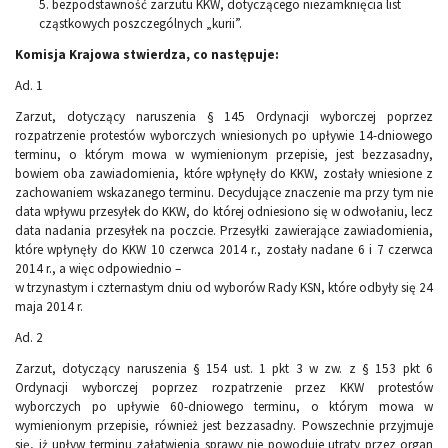
5. bezpodstawność zarzutu KKW, dotyczącego niezamknięcia list
cząstkowych poszczególnych „kurii”.
Komisja Krajowa stwierdza, co następuje:
Ad. 1
Zarzut, dotyczący naruszenia § 145 Ordynacji wyborczej poprzez
rozpatrzenie protestów wyborczych wniesionych po upływie 14-dniowego
terminu, o którym mowa w wymienionym przepisie, jest bezzasadny,
bowiem oba zawiadomienia, które wpłynęły do KKW, zostały wniesione z
zachowaniem wskazanego terminu. Decydujące znaczenie ma przy tym nie
data wpływu przesyłek do KKW, do której odniesiono się w odwołaniu, lecz
data nadania przesyłek na poczcie. Przesyłki zawierające zawiadomienia,
które wpłynęły do KKW 10 czerwca 2014 r., zostały nadane 6 i 7 czerwca
2014 r., a więc odpowiednio –
w trzynastym i czternastym dniu od wyborów Rady KSN, które odbyły się 24
maja 2014 r.
Ad. 2
Zarzut, dotyczący naruszenia § 154 ust. 1 pkt 3 w zw. z § 153 pkt 6
Ordynacji wyborczej poprzez rozpatrzenie przez KKW protestów
wyborczych po upływie 60-dniowego terminu, o którym mowa w
wymienionym przepisie, również jest bezzasadny. Powszechnie przyjmuje
się, iż upływ terminu załatwienia sprawy nie powoduje utraty przez organ