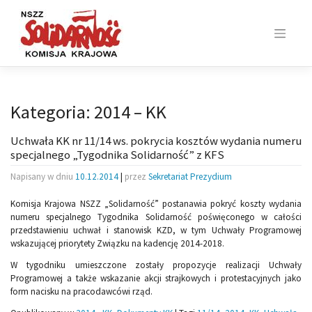
Skip
to
content
Kategoria:
2014 – KK
Uchwała KK nr 11/14 ws. pokrycia kosztów wydania numeru
specjalnego „Tygodnika Solidarność” z KFS
Napisany w dniu
10.12.2014
|
przez
Sekretariat Prezydium
Komisja Krajowa NSZZ „Solidarność” postanawia pokryć koszty wydania
numeru specjalnego Tygodnika Solidarność poświęconego w całości
przedstawieniu uchwał i stanowisk KZD, w tym Uchwały Programowej
wskazującej priorytety Związku na kadencję 2014-2018.
W tygodniku umieszczone zostały propozycje realizacji Uchwały
Programowej a także wskazanie akcji strajkowych i protestacyjnych jako
form nacisku na pracodawcówi rząd.