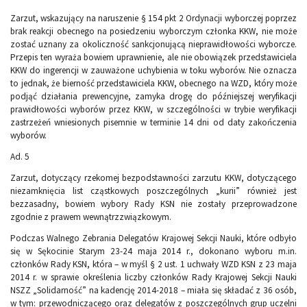
Zarzut, wskazujący na naruszenie § 154 pkt 2 Ordynacji wyborczej poprzez
brak reakcji obecnego na posiedzeniu wyborczym członka KKW, nie może
zostać uznany za okoliczność sankcjonującą nieprawidłowości wyborcze.
Przepis ten wyraża bowiem uprawnienie, ale nie obowiązek przedstawiciela
KKW do ingerencji w zauważone uchybienia w toku wyborów. Nie oznacza
to jednak, że bierność przedstawiciela KKW, obecnego na WZD, który może
podjąć działania prewencyjne, zamyka drogę do późniejszej weryfikacji
prawidłowości wyborów przez KKW, w szczególności w trybie weryfikacji
zastrzeżeń wniesionych pisemnie w terminie 14 dni od daty zakończenia
wyborów.
Ad. 5
Zarzut, dotyczący rzekomej bezpodstawności zarzutu KKW, dotyczącego
niezamknięcia list cząstkowych poszczególnych „kurii” również jest
bezzasadny, bowiem wybory Rady KSN nie zostały przeprowadzone
zgodnie z prawem wewnątrzzwiązkowym.
Podczas Walnego Zebrania Delegatów Krajowej Sekcji Nauki, które odbyło
się w Sękocinie Starym 23-24 maja 2014 r., dokonano wyboru m.in.
członków Rady KSN, która – w myśl § 2 ust. 1 uchwały WZD KSN z 23 maja
2014 r. w sprawie określenia liczby członków Rady Krajowej Sekcji Nauki
NSZZ „Solidarność” na kadencję 2014-2018 – miała się składać z 36 osób,
w tym: przewodniczącego oraz delegatów z poszczególnych grup uczelni