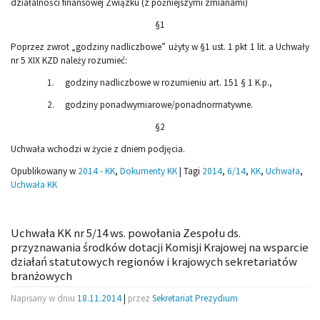
działalności finansowej Związku (z późniejszymi zmianami)
§1
Poprzez zwrot „godziny nadliczbowe” użyty w §1 ust. 1 pkt 1 lit. a Uchwały
nr 5 XIX KZD należy rozumieć:
1. godziny nadliczbowe w rozumieniu art. 151 § 1 K.p.,
2. godziny ponadwymiarowe/ponadnormatywne.
§2
Uchwała wchodzi w życie z dniem podjęcia.
Opublikowany w
2014 - KK
,
Dokumenty KK
|
Tagi
2014
,
6/14
,
KK
,
Uchwała
,
Uchwała KK
Uchwała KK nr 5/14 ws. powołania Zespołu ds.
przyznawania środków dotacji Komisji Krajowej na wsparcie
działań statutowych regionów i krajowych sekretariatów
branżowych
Napisany w dniu
18.11.2014
|
przez
Sekretariat Prezydium