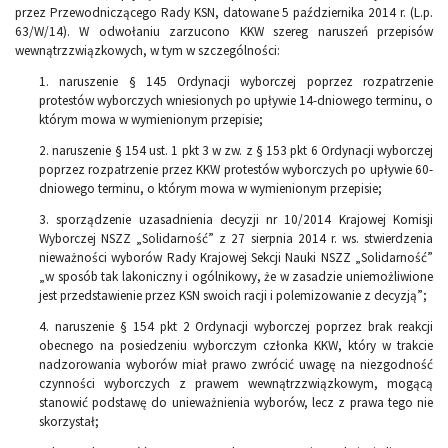
przez Przewodniczącego Rady KSN, datowane 5 października 2014 r. (L.p.
63/W/14). W odwołaniu zarzucono KKW szereg naruszeń przepisów
wewnątrzzwiązkowych, w tym w szczególności:
1. naruszenie § 145 Ordynacji wyborczej poprzez rozpatrzenie
protestów wyborczych wniesionych po upływie 14-dniowego terminu, o
którym mowa w wymienionym przepisie;
2. naruszenie § 154 ust. 1 pkt 3 w zw. z § 153 pkt 6 Ordynacji wyborczej
poprzez rozpatrzenie przez KKW protestów wyborczych po upływie 60-
dniowego terminu, o którym mowa w wymienionym przepisie;
3. sporządzenie uzasadnienia decyzji nr 10/2014 Krajowej Komisji
Wyborczej NSZZ „Solidarność” z 27 sierpnia 2014 r. ws. stwierdzenia
nieważności wyborów Rady Krajowej Sekcji Nauki NSZZ „Solidarność”
„w sposób tak lakoniczny i ogólnikowy, że w zasadzie uniemożliwione
jest przedstawienie przez KSN swoich racji i polemizowanie z decyzją”;
4. naruszenie § 154 pkt 2 Ordynacji wyborczej poprzez brak reakcji
obecnego na posiedzeniu wyborczym członka KKW, który w trakcie
nadzorowania wyborów miał prawo zwrócić uwagę na niezgodność
czynności wyborczych z prawem wewnątrzzwiązkowym, mogącą
stanowić podstawę do unieważnienia wyborów, lecz z prawa tego nie
skorzystał;