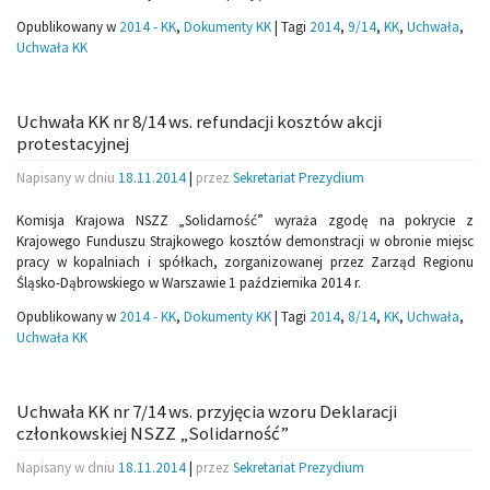
Opublikowany w
2014 - KK
,
Dokumenty KK
|
Tagi
2014
,
9/14
,
KK
,
Uchwała
,
Uchwała KK
Uchwała KK nr 8/14 ws. refundacji kosztów akcji
protestacyjnej
Napisany w dniu
18.11.2014
|
przez
Sekretariat Prezydium
Komisja Krajowa NSZZ „Solidarność” wyraża zgodę na pokrycie z
Krajowego Funduszu Strajkowego kosztów demonstracji w obronie miejsc
pracy w kopalniach i spółkach, zorganizowanej przez Zarząd Regionu
Śląsko-Dąbrowskiego w Warszawie 1 października 2014 r.
Opublikowany w
2014 - KK
,
Dokumenty KK
|
Tagi
2014
,
8/14
,
KK
,
Uchwała
,
Uchwała KK
Uchwała KK nr 7/14 ws. przyjęcia wzoru Deklaracji
członkowskiej NSZZ „Solidarność”
Napisany w dniu
18.11.2014
|
przez
Sekretariat Prezydium