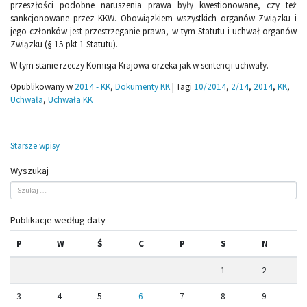
przeszłości podobne naruszenia prawa były kwestionowane, czy też
sankcjonowane przez KKW. Obowiązkiem wszystkich organów Związku i
jego członków jest przestrzeganie prawa, w tym Statutu i uchwał organów
Związku (§ 15 pkt 1 Statutu).
W tym stanie rzeczy Komisja Krajowa orzeka jak w sentencji uchwały.
Opublikowany w
2014 - KK
,
Dokumenty KK
|
Tagi
10/2014
,
2/14
,
2014
,
KK
,
Uchwała
,
Uchwała KK
Nawigacja
Starsze wpisy
po
Wyszukaj
wpisach
Publikacje według daty
P
W
Ś
C
P
S
N
1
2
3
4
5
6
7
8
9