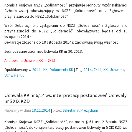
Komisja Krajowa NSZZ „Solidarność” przyjmuje jednolity wzór Deklaracji
Członkowskiej obowiązujący w NSZZ „Solidarność” oraz Zgłoszenia
przynależności do NSZZ „Solidarność”.
Wzór Deklaracji o przystąpieniu do NSZZ „Solidarność” i Zgłoszenia o
przynależności do NSZZ „Solidarność” obowiązywać będzie od 19
listopada 2014 r.
Deklaracje złożone do 18 listopada 2014 r. zachowują swoją ważność.
Jednocześnie traci moc Uchwała KK nr 30/2013.
Anulowana Uchwałą KK nr 2/15
Opublikowany w
2014 - KK
,
Dokumenty KK
|
Tagi
2014
,
7/14
,
KK
,
Uchwała
,
Uchwała KK
Uchwała KK nr 6/14 ws. interpretacji postanowień Uchwały
nr 5 XIX KZD
Napisany w dniu
18.11.2014
|
przez
Sekretariat Prezydium
Komisja Krajowa NSZZ „Solidarność”, na mocy § 61 ust. 2 Statutu NSZZ
„Solidarność”, dokonuje interpretacji postanowień Uchwały nr 5 XIX KZD ws.