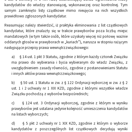
kandydatów do władzy stanowiącej, wykonawczej oraz kontrolnej. Tym
samym zamknięto listy cząstkowe mimo nieujęcia na nich wszystkich
prawidłowo zgłoszonych kandydatur.
Reasumując należy stwierdzić, iż praktyka eliminowania z list cząstkowych
kandydatur, które znalazły się w trakcie prawyborów poza liczbą miejsc
mandatowych (w tym także osób, które uzyskały więcej niż połowę ważnie
oddanych głosów w prawyborach w „kuriach”), narusza w stopniu rażącym
następujące przepisy prawa wewnątrzzwiązkowego:
a) § 14 ust. 1 pkt 3 Statutu, zgodnie z którym każdy członek Związku
ma prawo do wybierania i bycia wybieranym do władz Związku, z
uwzględnieniem zasady równości, zgodnie z postanowieniami Statutu
i innych aktów prawa wewnątrzzwiązkowego;
b) § 50 ust. 1 Statutu w zw. z § 122 Ordynacji wyborczej w zw. z § 2
ust. 1 i 2 uchwały nr 1 XIX KZD, zgodnie z którymi wszystkie władze
Związku pochodzą z wyborów bezpośrednich;
c) § 124 ust. 3 Ordynacji wyborczej, zgodnie z którym w wyniku
prawyborów jest ustalana jedynie kolejność umieszczenia kandydatów
na listach wyborczych;
d) § 5 pkt 2 uchwały nr 1 XIX KZD, zgodnie z którym o wyborze
kandydatów z poszczególnych list cząstkowych decydują wyniki