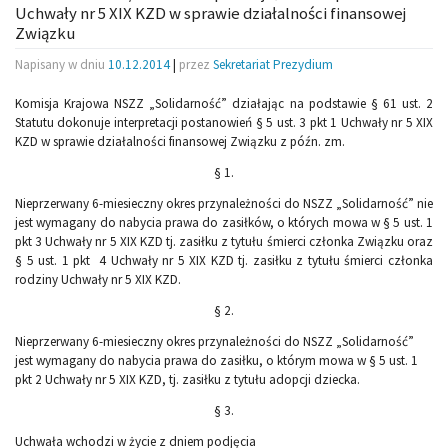
Uchwały nr 5 XIX KZD w sprawie działalności finansowej
Związku
Napisany w dniu
10.12.2014
|
przez
Sekretariat Prezydium
Komisja Krajowa NSZZ „Solidarność” działając na podstawie § 61 ust. 2
Statutu dokonuje interpretacji postanowień § 5 ust. 3 pkt 1 Uchwały nr 5 XIX
KZD w sprawie działalności finansowej Związku z późn. zm.
§ 1.
Nieprzerwany 6-miesieczny okres przynależności do NSZZ „Solidarność” nie
jest wymagany do nabycia prawa do zasiłków, o których mowa w § 5 ust. 1
pkt 3 Uchwały nr 5 XIX KZD tj. zasiłku z tytułu śmierci członka Związku oraz
§ 5 ust. 1 pkt 4 Uchwały nr 5 XIX KZD tj. zasiłku z tytułu śmierci członka
rodziny Uchwały nr 5 XIX KZD.
§ 2.
Nieprzerwany 6-miesieczny okres przynależności do NSZZ „Solidarność”
jest wymagany do nabycia prawa do zasiłku, o którym mowa w § 5 ust. 1
pkt 2 Uchwały nr 5 XIX KZD, tj. zasiłku z tytułu adopcji dziecka.
§ 3.
Uchwała wchodzi w życie z dniem podjęcia