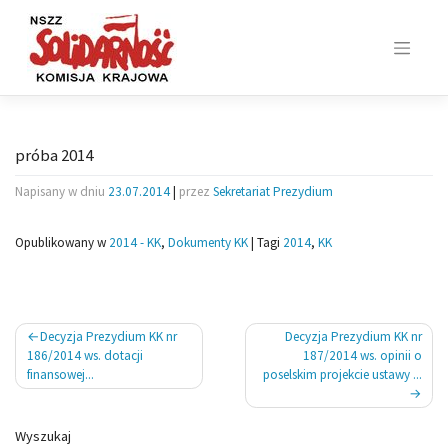
Skip
to
content
próba 2014
Napisany w dniu
23.07.2014
|
przez
Sekretariat Prezydium
Opublikowany w
2014 - KK
,
Dokumenty KK
|
Tagi
2014
,
KK
Nawigacja
Decyzja Prezydium KK nr
Decyzja Prezydium KK nr
wpisu
186/2014 ws. dotacji
187/2014 ws. opinii o
finansowej...
poselskim projekcie ustawy ...
Wyszukaj