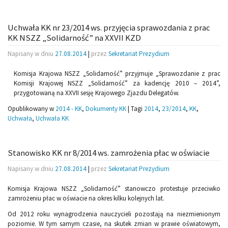
Uchwała KK nr 23/2014 ws. przyjęcia sprawozdania z prac
KK NSZZ „Solidarność” na XXVII KZD
Napisany w dniu
27.08.2014
|
przez
Sekretariat Prezydium
Komisja Krajowa NSZZ „Solidarność” przyjmuje „Sprawozdanie z prac
Komisji Krajowej NSZZ „Solidarność” za kadencję 2010 – 2014”,
przygotowaną na XXVII sesję Krajowego Zjazdu Delegatów.
Opublikowany w
2014 - KK
,
Dokumenty KK
|
Tagi
2014
,
23/2014
,
KK
,
Uchwała
,
Uchwała KK
Stanowisko KK nr 8/2014 ws. zamrożenia płac w oświacie
Napisany w dniu
27.08.2014
|
przez
Sekretariat Prezydium
Komisja Krajowa NSZZ „Solidarność” stanowczo protestuje przeciwko
zamrożeniu płac w oświacie na okres kilku kolejnych lat.
Od 2012 roku wynagrodzenia nauczycieli pozostają na niezmienionym
poziomie. W tym samym czasie, na skutek zmian w prawie oświatowym,