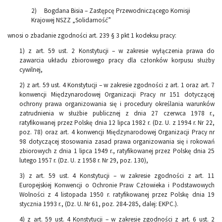
2) Bogdana Bisia – Zastępcę Przewodniczącego Komisji
Krajowej NSZZ „Solidarność”
wnosi o zbadanie zgodności art. 239 § 3 pkt 1 kodeksu pracy:
1) z art. 59 ust. 2 Konstytucji – w zakresie wyłączenia prawa do
zawarcia układu zbiorowego pracy dla członków korpusu służby
cywilnej,
2) z art. 59 ust. 4 Konstytucji – w zakresie zgodności z art. 1 oraz art. 7
konwencji Międzynarodowej Organizacji Pracy nr 151 dotyczącej
ochrony prawa organizowania się i procedury określania warunków
zatrudnienia w służbie publicznej z dnia 27 czerwca 1978 r.,
ratyfikowanej przez Polskę dnia 12 lipca 1982 r. (Dz. U. z 1994 r. Nr 22,
poz. 78) oraz art. 4 konwencji Międzynarodowej Organizacji Pracy nr
98 dotyczącej stosowania zasad prawa organizowania się i rokowań
zbiorowych z dnia 1 lipca 1949 r., ratyfikowanej przez Polskę dnia 25
lutego 1957 r. (Dz. U. z 1958 r. Nr 29, poz. 130),
3) z art. 59 ust. 4 Konstytucji – w zakresie zgodności z art. 11
Europejskiej Konwencji o Ochronie Praw Człowieka i Podstawowych
Wolności z 4 listopada 1950 r. ratyfikowanej przez Polskę dnia 19
stycznia 1993 r., (Dz. U. Nr 61, poz. 284-285, dalej: EKPC.).
4) z art. 59 ust. 4 Konstytucji – w zakresie zgodności z art. 6 ust. 2