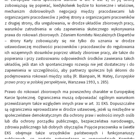
zobowiązują się popierać, kiedykolwiek będzie to konieczne i właściwe,
mechanizm dobrowolnych negocjacji między pracodawcami lub
organizacjami pracodawców z jednej strony a organizacjami pracowników
z drugiej strony, dla uregulowania, w drodze układów zbiorowych pracy,
warunków zatrudnienia w celu zapewnienia skutecznego wykonywania
prawa do rokowań zbiorowych. Zdaniem Komitetu Niezależnych Ekspertów
– strony Karty zobowiązały się nie tylko do uznania w drodze
ustawodawczej możliwości pracowników i pracodawców do regulowania
ich wzajemnych stosunków poprzez układy zbiorowe pracy, ale także do
popierania i przy zastosowaniu odpowiednich środków zawierania takich
układów, jeśli stan ich spontanicznego rozwoju nie jest dostateczny i do
zapewnienia w szczególności, aby partnerzy społeczni byli skłonni do
podejmowania rokowań między sobą (R. Blainpain, M. Matey,
Europejskie
prawo pracy w polskiej perspektywie
, Warszawa 1993, s. 285).
Prawo do rokowań zbiorowych ma powszechny charakter w Europejskiej
Karcie Społecznej. Ograniczenia muszą odpowiadać ogólnym warunkom
przewidzianym także względem innych praw w art. 31 EKS. Dopuszczalne
są ograniczenia wprowadzane w drodze ustawowej, jeżeli są niezbędne w
społeczeństwie demokratycznym dla ochrony praw i wolności innych osób
lub dla ochrony porządku publicznego, bezpieczeństwa narodowego,
zdrowia publicznego lub dobrych obyczajów. Pojęcie pracownika w świetle
EKS obejmuje także urzędników państwowych i funkcjonariuszy
publicznych, co zostało potwierdzone w wypowiedziach Komitetu