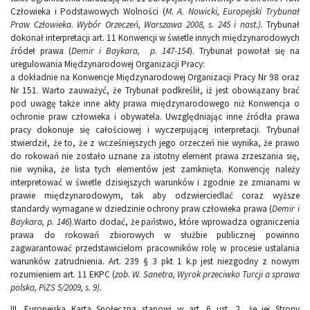
Człowieka i Podstawowych Wolności (
M. A. Nowicki, Europejski Trybunał
Praw Człowieka. Wybór Orzeczeń, Warszawa 2008, s. 245 i nast.).
Trybunał
dokonał interpretacji art. 11 Konwencji w świetle innych międzynarodowych
źródeł prawa (
Demir i Baykara, p. 147-154
). Trybunał powołał się na
uregulowania Międzynarodowej Organizacji Pracy:
a dokładnie na Konwencje Międzynarodowej Organizacji Pracy Nr 98 oraz
Nr 151. Warto zauważyć, że Trybunał podkreślił, iż jest obowiązany brać
pod uwagę także inne akty prawa międzynarodowego niż Konwencja o
ochronie praw człowieka i obywatela. Uwzględniając inne źródła prawa
pracy dokonuje się całościowej i wyczerpującej interpretacji. Trybunał
stwierdził, że to, że z wcześniejszych jego orzeczeń nie wynika, że prawo
do rokowań nie zostało uznane za istotny element prawa zrzeszania się,
nie wynika, że lista tych elementów jest zamknięta. Konwencję należy
interpretować w świetle dzisiejszych warunków i zgodnie ze zmianami w
prawie międzynarodowym, tak aby odzwierciedlać coraz wyższe
standardy wymagane w dziedzinie ochrony praw człowieka prawa (
Demir i
Baykara, p. 146
).Warto dodać, że państwo, które wprowadza ograniczenia
prawa do rokowań zbiorowych w służbie publicznej powinno
zagwarantować przedstawicielom pracowników rolę w procesie ustalania
warunków zatrudnienia. Art. 239 § 3 pkt 1 k.p jest niezgodny z nowym
rozumieniem art. 11 EKPC (
zob. W. Sanetra, Wyrok przeciwko Turcji a sprawa
polska, PiZS 5/2009, s. 9).
III. Europejska Karta Społeczna stanowi w art. 6 ust. 2, że jej Strony