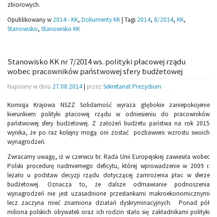
zbiorowych.
Opublikowany w
2014 - KK
,
Dokumenty KK
|
Tagi
2014
,
8/2014
,
KK
,
Stanowisko
,
Stanowisko KK
Stanowisko KK nr 7/2014 ws. polityki płacowej rządu
wobec pracowników państwowej sfery budżetowej
Napisany w dniu
27.08.2014
|
przez
Sekretariat Prezydium
Komisja Krajowa NSZZ Solidarność wyraża głębokie zaniepokojenie
kierunkiem polityki płacowej rządu w odniesieniu do pracowników
państwowej sfery budżetowej. Z założeń budżetu państwa na rok 2015
wynika, że po raz kolejny mogą oni zostać pozbawieni wzrostu swoich
wynagrodzeń.
Zwracamy uwagę, iż w czerwcu br. Rada Unii Europejskiej zawiesiła wobec
Polski procedurę nadmiernego deficytu, której wprowadzenie w 2009 r.
leżało u podstaw decyzji rządu dotyczącej zamrożenia płac w sferze
budżetowej. Oznacza to, że dalsze odmawianie podnoszenia
wynagrodzeń nie jest uzasadnione przesłankami makroekonomicznymi
lecz zaczyna mieć znamiona działań dyskryminacyjnych. Ponad pół
miliona polskich obywateli oraz ich rodzin stało się zakładnikami polityki