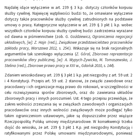
Najdalej idące wyłączenie w art. 239 § 3 k.p. dotyczy członków korpusu
służby cywilnej. Najwięcej wątpliwości budzi to, że omawiane wyłączenie
dotyczy także pracowników służby cywilnej zatrudnionych na podstawie
umowy o pracę. Kategoryczne wyłączenie w art. 239 § 3 pkt 1 k.p. wobec
wszystkich członków korpusu służby cywilnej budzi zastrzeżenia wyrażane
od dawna w piśmiennictwie (zob.
G. Goździewicz, Ograniczenia negocjacji
układowych, [w]: Z. Hajn (red.), Związkowe przedstawicielstwo pracowników
zakładu pracy, Warszawa 2012, s. 254.
). Wskazuje się na brak racjonalnych
argumentów tak szerokiego wyłączenia (
Z. Góral, Zbiorowa reprezentacja
pracowników sfery publicznej, [w]: A. Wypych-Żywicka, M. Tomaszewska, J.
Stelina (red.), Zbiorowe prawo pracy w XXI w., Gdańsk 2010, s. 144
).
Zdaniem wnioskodawcy art. 239 § 3 pkt 1 k.p. jest niezgodny z art. 59 ust. 2
i 4 Konstytucji. Przepis art. 59 ust. 2 stanowi, że związki zawodowe oraz
pracodawcy i ich organizacje mają prawo do rokowań, w szczególności w
celu rozwiązywania sporów zbiorowych, oraz do zawierania układów
zbiorowych pracy i innych porozumień. Ust. 4 tego przepisu przewiduje, że
zakres wolności zrzeszania się w związkach zawodowych i organizacjach
pracodawców oraz innych wolności związkowych może podlegać tylko
takim ograniczeniom ustawowym, jakie są dopuszczalne przez wiążące
Rzeczpospolitą Polską umowy międzynarodowe. W konsekwencji trzeba
dojść do wniosku, że art. 239 § 3 pkt 1 K.p. jest niezgodny Konstytucją i
ratyfikowanymi przez Polskę umowami międzynarodowymi, ponieważ