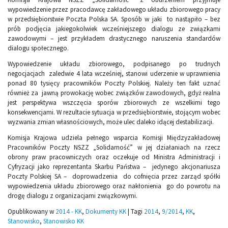
wypowiedzenie przez pracodawcę zakładowego układu zbiorowego pracy
w przedsiębiorstwie Poczta Polska SA. Sposób w jaki to nastąpiło – bez
prób podjęcia jakiegokolwiek wcześniejszego dialogu ze związkami
zawodowymi – jest przykładem drastycznego naruszenia standardów
dialogu społecznego.
Wypowiedzenie układu zbiorowego, podpisanego po trudnych
negocjacjach zaledwie 4 lata wcześniej, stanowi uderzenie w uprawnienia
ponad 80 tysięcy pracowników Poczty Polskiej. Należy ten fakt uznać
również za jawną prowokację wobec związków zawodowych, gdyż realna
jest perspektywa wszczęcia sporów zbiorowych ze wszelkimi tego
konsekwencjami. W rezultacie sytuacja w przedsiębiorstwie, stojącym wobec
wyzwania zmian własnościowych, może ulec daleko idącej destabilizacji.
Komisja Krajowa udziela pełnego wsparcia Komisji Międzyzakładowej
Pracowników Poczty NSZZ „Solidarność” w jej działaniach na rzecz
obrony praw pracowniczych oraz oczekuje od Ministra Administracji i
Cyfryzacji jako reprezentanta Skarbu Państwa – jedynego akcjonariusza
Poczty Polskiej SA – doprowadzenia do cofnięcia przez zarząd spółki
wypowiedzenia układu zbiorowego oraz nakłonienia go do powrotu na
drogę dialogu z organizacjami związkowymi.
Opublikowany w
2014 - KK
,
Dokumenty KK
|
Tagi
2014
,
9/2014
,
KK
,
Stanowisko
,
Stanowisko KK