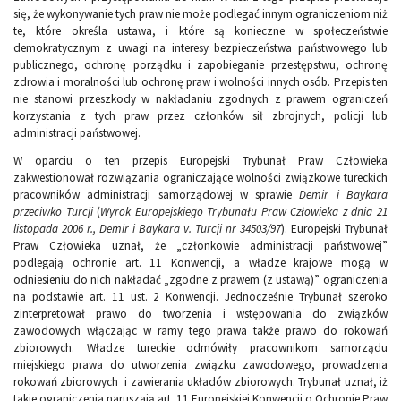
się, że wykonywanie tych praw nie może podlegać innym ograniczeniom niż
te, które określa ustawa, i które są konieczne w społeczeństwie
demokratycznym z uwagi na interesy bezpieczeństwa państwowego lub
publicznego, ochronę porządku i zapobieganie przestępstwu, ochronę
zdrowia i moralności lub ochronę praw i wolności innych osób. Przepis ten
nie stanowi przeszkody w nakładaniu zgodnych z prawem ograniczeń
korzystania z tych praw przez członków sił zbrojnych, policji lub
administracji państwowej.
W oparciu o ten przepis Europejski Trybunał Praw Człowieka
zakwestionował rozwiązania ograniczające wolności związkowe tureckich
pracowników administracji samorządowej w sprawie
Demir i Baykara
przeciwko Turcji
(
Wyrok Europejskiego Trybunału Praw Człowieka z dnia 21
listopada 2006 r., Demir i Baykara v. Turcji nr
34503/97
). Europejski Trybunał
Praw Człowieka uznał, że „członkowie administracji państwowej”
podlegają ochronie art. 11 Konwencji, a władze krajowe mogą w
odniesieniu do nich nakładać „zgodne z prawem (z ustawą)” ograniczenia
na podstawie art. 11 ust. 2 Konwencji. Jednocześnie Trybunał szeroko
zinterpretował prawo do tworzenia i wstępowania do związków
zawodowych włączając w ramy tego prawa także prawo do rokowań
zbiorowych. Władze tureckie odmówiły pracownikom samorządu
miejskiego prawa do utworzenia związku zawodowego, prowadzenia
rokowań zbiorowych i zawierania układów zbiorowych. Trybunał uznał, iż
takie ograniczenia naruszają art. 11 Europejskiej Konwencji o Ochronie Praw