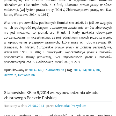
Niezależnych Ekspertów (zob. Z. Góral,
Zbiorowe prawo pracy w sferze
publicznej
, [w:] System prawa pracy, TOM V, Zbiorowe prawo pracy, red. K.W.
Baran, Warszawa 2014, s. 1087).
W sprawie pracowników publicznych Komitet stwierdził, że jeśli ze względu
na ich podległość regulacjom ustawowym zawieranie umów zbiorowych
nie jest możliwe, to jednak art. 6 ust. 2 Karty nakłada obowiązek
zorganizowani im uczestnictwa, za pośrednictwem swoich przedstawicieli,
w opracowaniu przepisów prawnych, które mają ich obowiązywać (R.
Blainpain, M. Matey,
Europejskie prawo pracy w polskiej perspektywie
,
Warszawa 1993, s. 286; J. Skoczyński,
Reprezentacja praw i interesów
pracowników służby publicznej, [w:] Reprezentacja praw i interesów
pracowniczych, red. G. Goździewicz, Toruń 2001, s. 271
).
Opublikowany w
2014 - KK
,
Dokumenty KK
|
Tagi
2014
,
24/2014
,
KK
,
Uchwała
,
Uchwała KK
Stanowisko KK nr 9/2014 ws. wypowiedzenia układu
zbiorowego Poczcie Polskiej
Napisany w dniu
28.08.2014
|
przez
Sekretariat Prezydium
Komisja Krajowa NSZZ „Solidarność” z oburzeniem przyjmuje