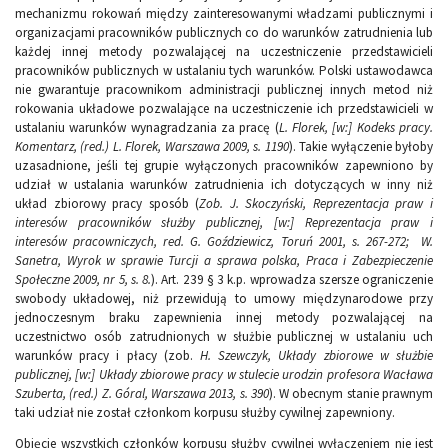
mechanizmu rokowań między zainteresowanymi władzami publicznymi i
organizacjami pracowników publicznych co do warunków zatrudnienia lub
każdej innej metody pozwalającej na uczestniczenie przedstawicieli
pracowników publicznych w ustalaniu tych warunków. Polski ustawodawca
nie gwarantuje pracownikom administracji publicznej innych metod niż
rokowania układowe pozwalające na uczestniczenie ich przedstawicieli w
ustalaniu warunków wynagradzania za pracę (
L. Florek, [w:] Kodeks pracy.
Komentarz, (red.) L. Florek, Warszawa 2009, s. 1190
). Takie wyłączenie byłoby
uzasadnione, jeśli tej grupie wyłączonych pracowników zapewniono by
udział w ustalania warunków zatrudnienia ich dotyczących w inny niż
układ zbiorowy pracy sposób (
Zob. J. Skoczyński, Reprezentacja praw i
interesów pracowników służby publicznej, [w:] Reprezentacja praw i
interesów pracowniczych, red. G. Goździewicz, Toruń 2001, s. 267-272; W.
Sanetra, Wyrok w sprawie Turcji a sprawa polska, Praca i Zabezpieczenie
Społeczne 2009, nr 5, s. 8.
). Art. 239 § 3 k.p. wprowadza szersze ograniczenie
swobody układowej, niż przewidują to umowy międzynarodowe przy
jednoczesnym braku zapewnienia innej metody pozwalającej na
uczestnictwo osób zatrudnionych w służbie publicznej w ustalaniu uch
warunków pracy i płacy (zob.
H. Szewczyk, Układy zbiorowe w służbie
publicznej, [w:] Układy zbiorowe pracy w stulecie urodzin profesora Wacława
Szuberta, (red.) Z. Góral, Warszawa 2013, s. 390
). W obecnym stanie prawnym
taki udział nie został członkom korpusu służby cywilnej zapewniony.
Objęcie wszystkich członków korpusu służby cywilnej wyłączeniem nie jest