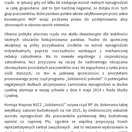
rządu w sytuacji gdy od kilku lat następuje wzrost realnych wynagrodzeń
w całej gospodarce. Jest to tym bardziej naganne, że dotyka m.in. tych
grup pracowników, które państwo polskie wbrew ratyfikowanym przez siebie
konwencjom MOP wciąż pozbawia prawa do podejmowania akcji
zbiorowych w obronie swoich interesów.
Obecna polityka płacowa rządu ma skutki dewastacyjne dla stabilności
istotnych obszarów funkcjonowania państwa. Trudne do społecznej
akceptacji są próby pozyskiwania środków na wzrost wynagrodzeń
indywidualnych, poprzez oszczędności wynikające z mechanicznej
redukcji zatrudnienia. Ma to niewiele wspólnego z racjonalizacją
zatrudnienia, lecz przyczynia się raczej do nadmiernego obciążania
obowiązkami pozostałych pracowników oraz do wypychania z rynku pracy
osób starszych, co stoi w jaskrawej sprzeczności z priorytetami
promowanego przez rząd programu „Solidarność pokoleń”. O potencjalnie
negatywnych skutkach utrzymywania zamrożenia wynagrodzeń w służbie
cywilnej alarmuje w swojej uchwale z dnia 6 maja 2014 r. Rada Służby
Cywilnej.
Komisja Krajowa NSZZ „Solidarność” wzywa rząd RP do dokonania takiej
weryfikacji założeń budżetowych na rok 2015, by średnioroczny wskaźnik
wzrostu wynagrodzeń dla pracowników państwowej sfery budżetowej
wyniósł co najmniej 9%, zgodnie ze wspólną propozycją trzech
reprezentatywnych central związkowych. Jest to wezwanie wystosowane w