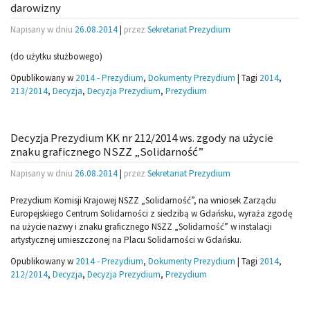
darowizny
Napisany w dniu
26.08.2014
|
przez
Sekretariat Prezydium
(do użytku służbowego)
Opublikowany w
2014 - Prezydium
,
Dokumenty Prezydium
|
Tagi
2014
,
213/2014
,
Decyzja
,
Decyzja Prezydium
,
Prezydium
Decyzja Prezydium KK nr 212/2014 ws. zgody na użycie
znaku graficznego NSZZ „Solidarność”
Napisany w dniu
26.08.2014
|
przez
Sekretariat Prezydium
Prezydium Komisji Krajowej NSZZ „Solidarność”, na wniosek Zarządu
Europejskiego Centrum Solidarności z siedzibą w Gdańsku, wyraża zgodę
na użycie nazwy i znaku graficznego NSZZ „Solidarność” w instalacji
artystycznej umieszczonej na Placu Solidarności w Gdańsku.
Opublikowany w
2014 - Prezydium
,
Dokumenty Prezydium
|
Tagi
2014
,
212/2014
,
Decyzja
,
Decyzja Prezydium
,
Prezydium