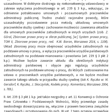
uzasadnione. W doktrynie dostrzega się niekonsekwencję ustawodawcy w
zakresie wyłączenia podmiotowego w art. 239 § 3 k.p., wskazując, że
odmiennie potraktowano umownych i pozaumownych pracowników
administracji publicznej. Trudno znaleźć racjonalne powody, które
uzasadniałyby pozostawienie poza metodą układową umownych
pracowników służby cywilnej i zachowanie możliwości zawierania układów
dla umownych pracowników zatrudnionych w innych urzędach (zob.
Z.
Góral, Zbiorowe prawo pracy w sferze publicznej, [w:] System prawa pracy,
TOM V, Zbiorowe prawo pracy, red. K.W. Baran, Warszawa 2014, s. 1106
).
Układ zbiorowy pracy może obejmować urzędników zatrudnionych na
podstawie umowy o pracę, a wyłącza pracowników urzędów państwowych
zatrudnionych na podstawie mianowania i powołania (art. 239 § 3 pkt 2
k.p.). Możliwe będzie zawarcie układu dla określonych instytucji
administracji państwowej i objęcie jego regulacją urzędników
zatrudnionych na podstawie umowy o pracę, do których zastosowanie ma
ustawa o pracownikach urzędów państwowych, a nie będzie możliwe
zawarcie takiego układu w przypadku służby cywilnej (
tak K. Rączka w: M.
Gersdorf, K. Rączka, J. Skoczyński, Kodeks pracy. Komentarz, Warszawa 2004,
s. 769.).
II. Art. 239 § 3 pkt 1 k.p. jest także nezgodny z art. 11 Konwencji o Ochronie
Praw Człowieka i Podstawowych Wolności, który przewiduje zasadę
swobodnego stowarzyszania się, włącznie z prawem tworzenia związków
zawodowych i przystępowania do nich. W ust. 2 tego przepisu przewiduje