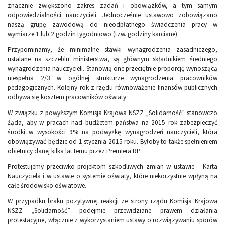
znacznie zwiększono zakres zadań i obowiązków, a tym samym
odpowiedzialności nauczycieli. Jednocześnie ustawowo zobowiązano
naszą grupę zawodową do nieodpłatnego świadczenia pracy w
wymiarze 1 lub 2 godzin tygodniowo (tzw. godziny karciane).
Przypominamy, że minimalne stawki wynagrodzenia zasadniczego,
ustalane na szczeblu ministerstwa, są głównym składnikiem średniego
wynagrodzenia nauczycieli. Stanowią one przeciętnie proporcję wynoszącą
niespełna 2/3 w ogólnej strukturze wynagrodzenia pracowników
pedagogicznych. Kolejny rok z rzędu równoważenie finansów publicznych
odbywa się kosztem pracowników oświaty.
W związku z powyższym Komisja Krajowa NSZZ „Solidarność” stanowczo
żąda, aby w pracach nad budżetem państwa na 2015 rok zabezpieczyć
środki w wysokości 9% na podwyżkę wynagrodzeń nauczycieli, która
obowiązywać będzie od 1 stycznia 2015 roku. Byłoby to także spełnieniem
obietnicy danej kilka lat temu przez Premiera RP.
Protestujemy przeciwko projektom szkodliwych zmian w ustawie – Karta
Nauczyciela i w ustawie o systemie oświaty, które niekorzystnie wpłyną na
całe środowisko oświatowe.
W przypadku braku pozytywnej reakcji ze strony rządu Komisja Krajowa
NSZZ „Solidarność” podejmie przewidziane prawem działania
protestacyjne, włącznie z wykorzystaniem ustawy o rozwiązywaniu sporów