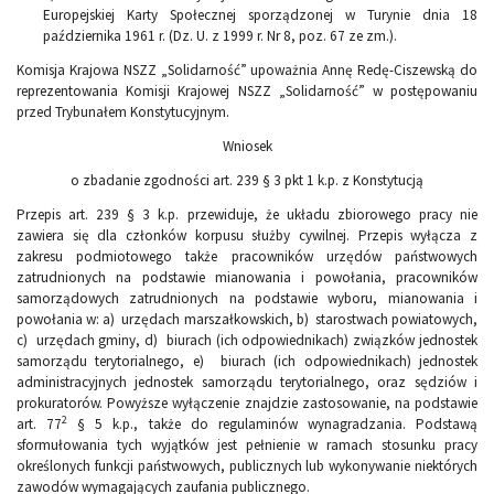
Europejskiej Karty Społecznej sporządzonej w Turynie dnia 18
października 1961 r. (Dz. U. z 1999 r. Nr 8, poz. 67 ze zm.).
Komisja Krajowa NSZZ „Solidarność” upoważnia Annę Redę-Ciszewską do
reprezentowania Komisji Krajowej NSZZ „Solidarność” w postępowaniu
przed Trybunałem Konstytucyjnym.
Wniosek
o zbadanie zgodności art. 239 § 3 pkt 1 k.p. z Konstytucją
Przepis art. 239 § 3 k.p. przewiduje, że układu zbiorowego pracy nie
zawiera się dla członków korpusu służby cywilnej. Przepis wyłącza z
zakresu podmiotowego także pracowników urzędów państwowych
zatrudnionych na podstawie mianowania i powołania, pracowników
samorządowych zatrudnionych na podstawie wyboru, mianowania i
powołania w: a) urzędach marszałkowskich, b) starostwach powiatowych,
c) urzędach gminy, d) biurach (ich odpowiednikach) związków jednostek
samorządu terytorialnego, e) biurach (ich odpowiednikach) jednostek
administracyjnych jednostek samorządu terytorialnego, oraz sędziów i
prokuratorów. Powyższe wyłączenie znajdzie zastosowanie, na podstawie
2
art. 77
§ 5 k.p., także do regulaminów wynagradzania. Podstawą
sformułowania tych wyjątków jest pełnienie w ramach stosunku pracy
określonych funkcji państwowych, publicznych lub wykonywanie niektórych
zawodów wymagających zaufania publicznego.