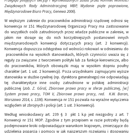
Przegląd podjętych decyzji i wprowadzonych zasad przez Komitet Wolności
Związkowych Rady Administracyjnej MBP, Wydanie piąte poprawione,
Międzynarodowe Biuro Pracy, Genewa 2006
).
W większym zakresie do pracowników administracji rządowej odnosi się
konwencja nr 151 Międzynarodowej Organizacji Pracy ma zastosowanie
do wszystkich osób zatrudnionych przez władze publiczne w zakresie, w
jakim nie stosuje się do nich korzystniejszych postanowień innych
międzynarodowych konwencji dotyczących pracy (art. 2 konwencji).
Konwencja dopuszcza odstępstwa od wolności rokowań w odniesieniu do
pracowników na wysokich stanowiskach, których czynności uważa się z
reguły za związane z tworzeniem polityki lub za funkcje kierownicze, albo
do pracowników, których obowiązki mają w wysokim stopniu poufny
charakter (art. 1 ust. 2 konwencji). Poza urzędnikami zajmującymi wyższe
stanowiska w służbie cywilnej (np. dyrektora generalnego) nie odpowiadają
tej charakterystyce inne osoby zatrudnione w polskiej administracji
publicznej (
zob. Z. Góral, Zbiorowe prawo pracy w sferze publicznej, [w:]
System prawa pracy, TOM V, Zbiorowe prawo pracy, red. K.W. Baran,
Warszawa 2014, s. 1106
). Konwencja nr 151 pozwala na wyraźne wyłączenia
względem sił zbrojnych i policji (art. 1 ust. 3 konwencji).
Według wnioskodawcy art. 239 § 3 pkt 1 k.p jest niezgodny z art. 7
Konwencji nr 151 MOP. Zgodnie z tym przepisem w razie potrzeby będą
podejmowane kroki odpowiadające warunkom krajowym, zmierzające do
udzielenia poparcia i pomocy w jak najszerszym rozwijaniu i stosowaniu