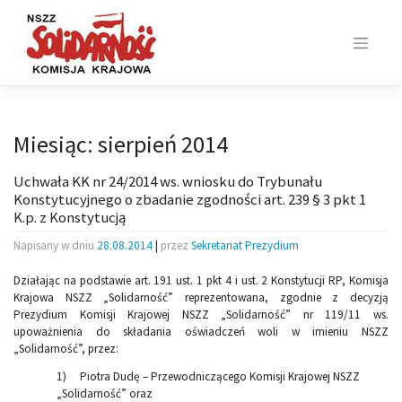
Skip
to
content
Miesiąc:
sierpień 2014
Uchwała KK nr 24/2014 ws. wniosku do Trybunału
Konstytucyjnego o zbadanie zgodności art. 239 § 3 pkt 1
K.p. z Konstytucją
Napisany w dniu
28.08.2014
|
przez
Sekretariat Prezydium
Działając na podstawie art. 191 ust. 1 pkt 4 i ust. 2 Konstytucji RP, Komisja
Krajowa NSZZ „Solidarność” reprezentowana, zgodnie z decyzją
Prezydium Komisji Krajowej NSZZ „Solidarność” nr 119/11 ws.
upoważnienia do składania oświadczeń woli w imieniu NSZZ
„Solidarność”, przez:
1) Piotra Dudę – Przewodniczącego Komisji Krajowej NSZZ
„Solidarność” oraz