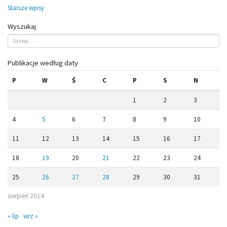
Nawigacja
Starsze wpisy
po
Wyszukaj
wpisach
Publikacje według daty
P
W
Ś
C
P
S
N
1
2
3
4
5
6
7
8
9
10
11
12
13
14
15
16
17
18
19
20
21
22
23
24
25
26
27
28
29
30
31
sierpień 2014
« lip
wrz »