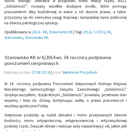
duchu dialogu. Jednakże w przypadku braku reakcji rządu, NSZZ
„Solidarność” rozważy wszelkie dostępne środki, które pomogą
pracownikom sfery budżetowej w walce o ich słuszne prawa, a także
przyczynią się do zwrócenia uwagi krajowej i europejskiej opinii publicznej
na obecną patologiczną sytuację.
Opublikowany w
2014 - KK
,
Dokumenty KK
|
Tagi
2014
,
7/2014
,
KK
,
Stanowisko
,
Stanowisko KK
Stanowisko KK nr 6/2014 ws. 34. rocznicy podpisania
porozumień sierpniowych
Napisany w dniu
27.08.2014
|
przez
Sekretariat Prezydium
W 34. rocznicę podpisania Porozumień Sierpniowych Komisja Krajowa
Niezależnego Samorządnego Związku Zawodowego „Solidarność”
dziękuje wszystkim, dzięki którym „Solidarność” powstała, przetrwała stan
wojenny i trwa do dzisiaj, kontynuując walkę o prawa pracownicze i
wrażliwą społecznie Polskę.
Sierpniowe postulaty są nadal aktualne i mimo przeżywanych obecnie
trudności, mimo antyspołecznej, antypracowniczej i antyzwiązkowej
postawy rządu Związek istnieje i realizuje swój najważniejszy cel, jakim jest