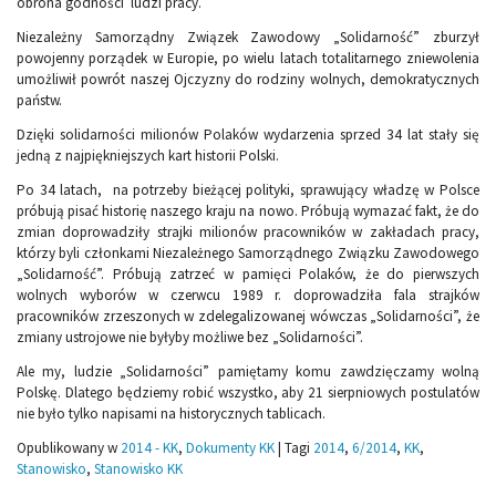
obrona godności ludzi pracy.
Niezależny Samorządny Związek Zawodowy „Solidarność” zburzył
powojenny porządek w Europie, po wielu latach totalitarnego zniewolenia
umożliwił powrót naszej Ojczyzny do rodziny wolnych, demokratycznych
państw.
Dzięki solidarności milionów Polaków wydarzenia sprzed 34 lat stały się
jedną z najpiękniejszych kart historii Polski.
Po 34 latach, na potrzeby bieżącej polityki, sprawujący władzę w Polsce
próbują pisać historię naszego kraju na nowo. Próbują wymazać fakt, że do
zmian doprowadziły strajki milionów pracowników w zakładach pracy,
którzy byli członkami Niezależnego Samorządnego Związku Zawodowego
„Solidarność”. Próbują zatrzeć w pamięci Polaków, że do pierwszych
wolnych wyborów w czerwcu 1989 r. doprowadziła fala strajków
pracowników zrzeszonych w zdelegalizowanej wówczas „Solidarności”, że
zmiany ustrojowe nie byłyby możliwe bez „Solidarności”.
Ale my, ludzie „Solidarności” pamiętamy komu zawdzięczamy wolną
Polskę. Dlatego będziemy robić wszystko, aby 21 sierpniowych postulatów
nie było tylko napisami na historycznych tablicach.
Opublikowany w
2014 - KK
,
Dokumenty KK
|
Tagi
2014
,
6/2014
,
KK
,
Stanowisko
,
Stanowisko KK