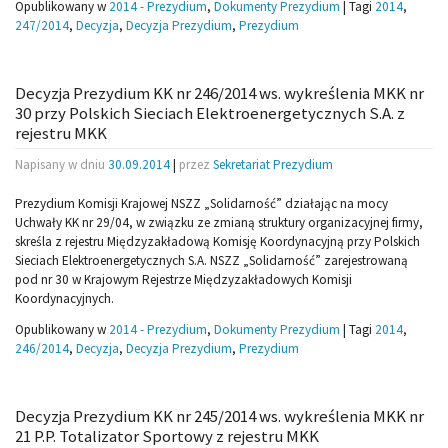
Opublikowany w
2014 - Prezydium
,
Dokumenty Prezydium
|
Tagi
2014
,
247/2014
,
Decyzja
,
Decyzja Prezydium
,
Prezydium
Decyzja Prezydium KK nr 246/2014 ws. wykreślenia MKK nr
30 przy Polskich Sieciach Elektroenergetycznych S.A. z
rejestru MKK
Napisany w dniu
30.09.2014
|
przez
Sekretariat Prezydium
Prezydium Komisji Krajowej NSZZ „Solidarność” działając na mocy
Uchwały KK nr 29/04, w związku ze zmianą struktury organizacyjnej firmy,
skreśla z rejestru Międzyzakładową Komisję Koordynacyjną przy Polskich
Sieciach Elektroenergetycznych S.A. NSZZ „Solidarność” zarejestrowaną
pod nr 30 w Krajowym Rejestrze Międzyzakładowych Komisji
Koordynacyjnych.
Opublikowany w
2014 - Prezydium
,
Dokumenty Prezydium
|
Tagi
2014
,
246/2014
,
Decyzja
,
Decyzja Prezydium
,
Prezydium
Decyzja Prezydium KK nr 245/2014 ws. wykreślenia MKK nr
21 P.P. Totalizator Sportowy z rejestru MKK