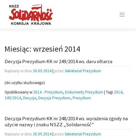
Skip
to
content
Miesiąc:
wrzesień 2014
Decyzja Prezydium KK nr 249/2014 ws. daru ołtarza
Napisany w dniu
30.09.2014
|
przez
Sekretariat Prezydium
(do użytku służbowego)
Opublikowany w
2014 - Prezydium
,
Dokumenty Prezydium
|
Tagi
2014
,
249/2014
,
Decyzja
,
Decyzja Prezydium
,
Prezydium
Decyzja Prezydium KK nr 248/2014 ws. wyrażenia zgody na
użycie nazwy i znaku NSZZ „Solidarność”
Napisany w dniu
30.09.2014
|
przez
Sekretariat Prezydium