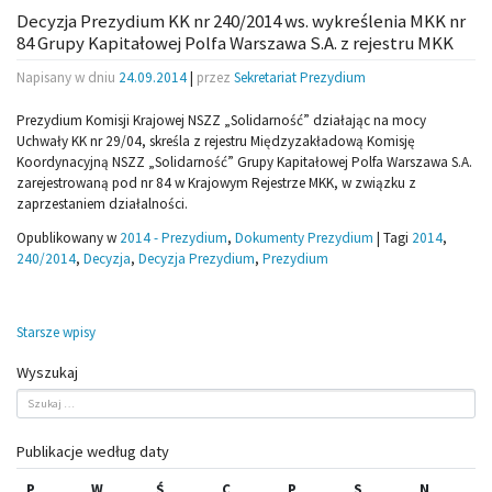
Decyzja Prezydium KK nr 240/2014 ws. wykreślenia MKK nr
84 Grupy Kapitałowej Polfa Warszawa S.A. z rejestru MKK
Napisany w dniu
24.09.2014
|
przez
Sekretariat Prezydium
Prezydium Komisji Krajowej NSZZ „Solidarność” działając na mocy
Uchwały KK nr 29/04, skreśla z rejestru Międzyzakładową Komisję
Koordynacyjną NSZZ „Solidarność” Grupy Kapitałowej Polfa Warszawa S.A.
zarejestrowaną pod nr 84 w Krajowym Rejestrze MKK, w związku z
zaprzestaniem działalności.
Opublikowany w
2014 - Prezydium
,
Dokumenty Prezydium
|
Tagi
2014
,
240/2014
,
Decyzja
,
Decyzja Prezydium
,
Prezydium
Nawigacja
Starsze wpisy
po
Wyszukaj
wpisach
Publikacje według daty
P
W
Ś
C
P
S
N