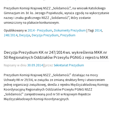
Prezydium Komisji Krajowej NSZZ „Solidarność”, na wniosek Katolickiego
Gimnazjum im. bł. ks. Jerzego Popiełuszki, wyraża zgodę na wykorzystanie
nazwy i znaku graficznego NSZZ „Solidarność”, który zostanie
umieszczony na plakacie konkursowym.
Opublikowany w
2014 - Prezydium
,
Dokumenty Prezydium
|
Tagi
2014
,
248/2014
,
Decyzja
,
Decyzja Prezydium
,
Prezydium
Decyzja Prezydium KK nr 247/2014 ws. wykreślenia MKK nr
50 Regionalnych Oddziałów Przesyłu PGNiG z rejestru MKK
Napisany w dniu
30.09.2014
|
przez
Sekretariat Prezydium
Prezydium Komisji Krajowej NSZZ „Solidarność” działając na mocy
Uchwały KK nr 29/04, w związku ze zmianą struktury firmy i utworzeniem
jednej organizacji związkowej, skreśla z rejestru Międzyzakładową Komisję
Koordynacyjną Regionalnych Oddziałów Przesyłu PGNiG NSZZ
„Solidarność” zarejestrowaną pod nr 50 w Krajowym Rejestrze
Międzyzakładowych Komisji Koordynacyjnych.