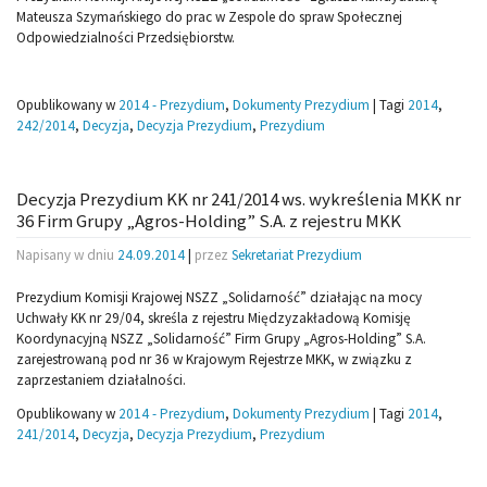
Mateusza Szymańskiego do prac w Zespole do spraw Społecznej
Odpowiedzialności Przedsiębiorstw.
Opublikowany w
2014 - Prezydium
,
Dokumenty Prezydium
|
Tagi
2014
,
242/2014
,
Decyzja
,
Decyzja Prezydium
,
Prezydium
Decyzja Prezydium KK nr 241/2014 ws. wykreślenia MKK nr
36 Firm Grupy „Agros-Holding” S.A. z rejestru MKK
Napisany w dniu
24.09.2014
|
przez
Sekretariat Prezydium
Prezydium Komisji Krajowej NSZZ „Solidarność” działając na mocy
Uchwały KK nr 29/04, skreśla z rejestru Międzyzakładową Komisję
Koordynacyjną NSZZ „Solidarność” Firm Grupy „Agros-Holding” S.A.
zarejestrowaną pod nr 36 w Krajowym Rejestrze MKK, w związku z
zaprzestaniem działalności.
Opublikowany w
2014 - Prezydium
,
Dokumenty Prezydium
|
Tagi
2014
,
241/2014
,
Decyzja
,
Decyzja Prezydium
,
Prezydium