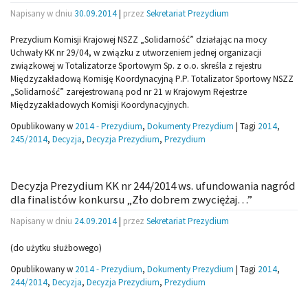
Napisany w dniu
30.09.2014
|
przez
Sekretariat Prezydium
Prezydium Komisji Krajowej NSZZ „Solidarność” działając na mocy
Uchwały KK nr 29/04, w związku z utworzeniem jednej organizacji
związkowej w Totalizatorze Sportowym Sp. z o.o. skreśla z rejestru
Międzyzakładową Komisję Koordynacyjną P.P. Totalizator Sportowy NSZZ
„Solidarność” zarejestrowaną pod nr 21 w Krajowym Rejestrze
Międzyzakładowych Komisji Koordynacyjnych.
Opublikowany w
2014 - Prezydium
,
Dokumenty Prezydium
|
Tagi
2014
,
245/2014
,
Decyzja
,
Decyzja Prezydium
,
Prezydium
Decyzja Prezydium KK nr 244/2014 ws. ufundowania nagród
dla finalistów konkursu „Zło dobrem zwyciężaj…”
Napisany w dniu
24.09.2014
|
przez
Sekretariat Prezydium
(do użytku służbowego)
Opublikowany w
2014 - Prezydium
,
Dokumenty Prezydium
|
Tagi
2014
,
244/2014
,
Decyzja
,
Decyzja Prezydium
,
Prezydium