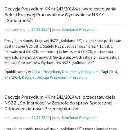
Decyzja Prezydium KK nr 243/2014 ws. wyrejestrowania
Sekcji Krajowej Pracowników Wydawnictw NSZZ
„Solidarność”
Napisany w dniu
24.09.2014
|
przez
Sekretariat Prezydium
Prezydium Komisji Krajowej NSZZ „Solidarność”, działając na podstawie
postanowień § 26 ust. 1 Statutu NSZZ „Solidarność” oraz § 10 ust. 1
Uchwały nr 4 XIX KZD, zmienionej Uchwałą nr 4 XX KZD, postanawia
wykreślić z Rejestru Krajowych Sekcji Branżowych sekcję o nazwie: Sekcja
Krajowa Pracowników Wydawnictw NSZZ „Solidarność”.
Opublikowany w
2014 - Prezydium
,
Dokumenty Prezydium
|
Tagi
2014
,
243/2014
,
Decyzja
,
Decyzja Prezydium
,
Prezydium
Decyzja Prezydium KK nr 242/2014 ws. przedstawiciela
NSZZ „Solidarność” w Zespole do spraw Społecznej
Odpowiedzialności Przedsiębiorstw
Napisany w dniu
24.09.2014
|
przez
Sekretariat Prezydium
Prezydium Komisji Krajowej NSZZ „Solidarność” zgłasza kandydaturę