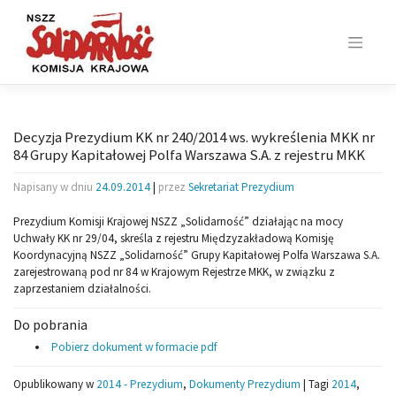
Skip
to
content
Decyzja Prezydium KK nr 240/2014 ws. wykreślenia MKK nr
84 Grupy Kapitałowej Polfa Warszawa S.A. z rejestru MKK
Napisany w dniu
24.09.2014
|
przez
Sekretariat Prezydium
Prezydium Komisji Krajowej NSZZ „Solidarność” działając na mocy
Uchwały KK nr 29/04, skreśla z rejestru Międzyzakładową Komisję
Koordynacyjną NSZZ „Solidarność” Grupy Kapitałowej Polfa Warszawa S.A.
zarejestrowaną pod nr 84 w Krajowym Rejestrze MKK, w związku z
zaprzestaniem działalności.
Do pobrania
Pobierz dokument w formacie pdf
Opublikowany w
2014 - Prezydium
,
Dokumenty Prezydium
|
Tagi
2014
,