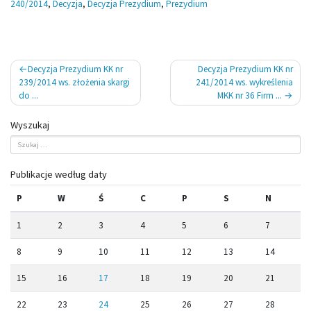
240/2014
,
Decyzja
,
Decyzja Prezydium
,
Prezydium
Nawigacja
Decyzja Prezydium KK nr
Decyzja Prezydium KK nr
wpisu
239/2014 ws. złożenia skargi
241/2014 ws. wykreślenia
do ...
MKK nr 36 Firm ...
Wyszukaj
Publikacje według daty
P
W
Ś
C
P
S
N
1
2
3
4
5
6
7
8
9
10
11
12
13
14
15
16
17
18
19
20
21
22
23
24
25
26
27
28