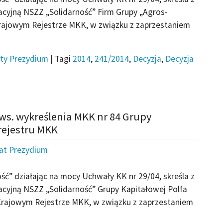
cyjną NSZZ „Solidarność” Firm Grupy „Agros-
Krajowym Rejestrze MKK, w związku z zaprzestaniem
ty Prezydium
|
Tagi
2014
,
241/2014
,
Decyzja
,
Decyzja
ws. wykreślenia MKK nr 84 Grupy
rejestru MKK
iat Prezydium
ć” działając na mocy Uchwały KK nr 29/04, skreśla z
cyjną NSZZ „Solidarność” Grupy Kapitałowej Polfa
Krajowym Rejestrze MKK, w związku z zaprzestaniem