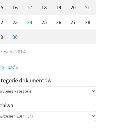
15
16
17
18
19
20
21
22
23
24
25
26
27
28
29
30
zesień 2014
sie
paź »
ategorie dokumentów
egorie
kumentów
chiwa
chiwa