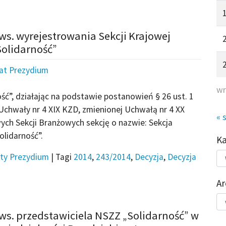
ws. wyrejestrowania Sekcji Krajowej
olidarność”
iat Prezydium
wr
ć”, działając na podstawie postanowień § 26 ust. 1
 Uchwały nr 4 XIX KZD, zmienionej Uchwałą nr 4 XX
« 
ych Sekcji Branżowych sekcję o nazwie: Sekcja
lidarność”.
K
Kat
ty Prezydium
|
Tagi
2014
,
243/2014
,
Decyzja
,
Decyzja
do
Ar
Ar
ws. przedstawiciela NSZZ „Solidarność” w