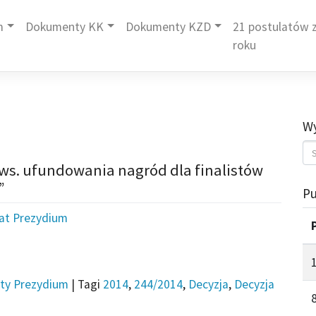
m
Dokumenty KK
Dokumenty KZD
21 postulatów z
roku
Wy
 ws. ufundowania nagród dla finalistów
”
Pu
iat Prezydium
ty Prezydium
|
Tagi
2014
,
244/2014
,
Decyzja
,
Decyzja