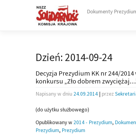
Skip
to
Dokumenty Prezydiu
content
Dzień:
2014-09-24
Decyzja Prezydium KK nr 244/2014
konkursu „Zło dobrem zwyciężaj…
Napisany w dniu
24.09.2014
|
przez
Sekretar
(do użytku służbowego)
Opublikowany w
2014 - Prezydium
,
Dokumen
Prezydium
,
Prezydium