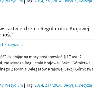
ty Prezydium
|
Tagi
2014
,
238/2014
,
Decyzja
,
Decyzja
 ws. zatwierdzenia Regulaminu Krajowej
rność”
iat Prezydium
ć”, działając na mocy postanowień § 17 ust. 2
i, zatwierdza Regulamin Krajowej Sekcji Górnictwa
alnego Zebrania Delegatów Krajowej Sekcji Górnictwa
ty Prezydium
|
Tagi
2014
,
237/2014
,
Decyzja
,
Decyzja