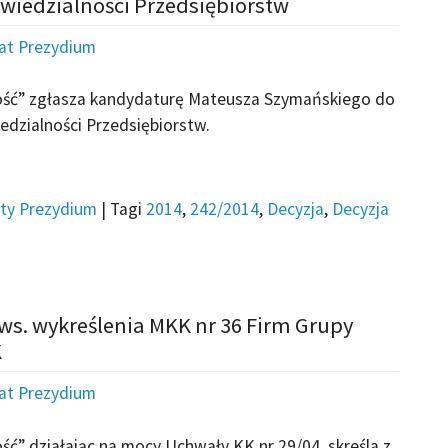
wiedzialności Przedsiębiorstw
iat Prezydium
ość” zgłasza kandydaturę Mateusza Szymańskiego do
dzialności Przedsiębiorstw.
ty Prezydium
|
Tagi
2014
,
242/2014
,
Decyzja
,
Decyzja
ws. wykreślenia MKK nr 36 Firm Grupy
K
iat Prezydium
ć” działając na mocy Uchwały KK nr 29/04, skreśla z