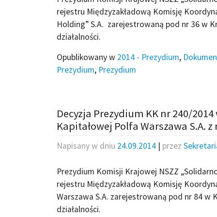
rejestru Międzyzakładową Komisję Koordyna
Holding” S.A. zarejestrowaną pod nr 36 w 
działalności.
Opublikowany w
2014 - Prezydium
,
Dokumen
Prezydium
,
Prezydium
Decyzja Prezydium KK nr 240/2014 
Kapitałowej Polfa Warszawa S.A. z 
Napisany w dniu
24.09.2014
|
przez
Sekretar
Prezydium Komisji Krajowej NSZZ „Solidarnoś
rejestru Międzyzakładową Komisję Koordyna
Warszawa S.A. zarejestrowaną pod nr 84 w 
działalności.