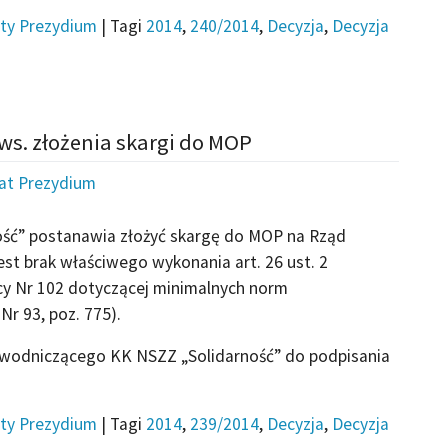
ty Prezydium
|
Tagi
2014
,
240/2014
,
Decyzja
,
Decyzja
ws. złożenia skargi do MOP
iat Prezydium
ość” postanawia złożyć skargę do MOP na Rząd
est brak właściwego wykonania art. 26 ust. 2
cy Nr 102 dotyczącej minimalnych norm
Nr 93, poz. 775).
ewodniczącego KK NSZZ „Solidarność” do podpisania
ty Prezydium
|
Tagi
2014
,
239/2014
,
Decyzja
,
Decyzja