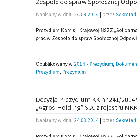
Zespole do spraw Społecznej Odpo
Napisany w dniu
24.09.2014
|
przez
Sekretar
Prezydium Komisji Krajowej NSZZ „Solidarn
prac w Zespole do spraw Społecznej Odpowie
Opublikowany w
2014 - Prezydium
,
Dokumen
Prezydium
,
Prezydium
Decyzja Prezydium KK nr 241/2014 
„Agros-Holding” S.A. z rejestru MK
Napisany w dniu
24.09.2014
|
przez
Sekretar
Prezydium Komisji Krajowej NSZZ „Solidarnoś