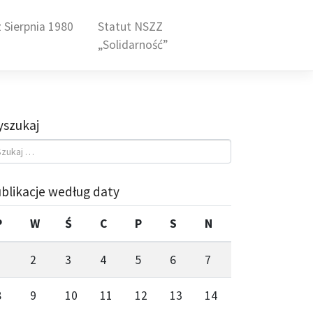
 Sierpnia 1980
Statut NSZZ
„Solidarność”
szukaj
blikacje według daty
P
W
Ś
C
P
S
N
1
2
3
4
5
6
7
8
9
10
11
12
13
14