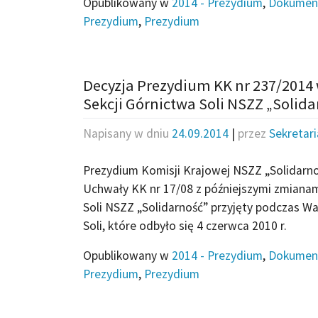
Opublikowany w
2014 - Prezydium
,
Dokumen
Prezydium
,
Prezydium
Decyzja Prezydium KK nr 237/2014
Sekcji Górnictwa Soli NSZZ „Solida
Napisany w dniu
24.09.2014
|
przez
Sekretar
Prezydium Komisji Krajowej NSZZ „Solidarnoś
Uchwały KK nr 17/08 z późniejszymi zmianam
Soli NSZZ „Solidarność” przyjęty podczas W
Soli, które odbyło się 4 czerwca 2010 r.
Opublikowany w
2014 - Prezydium
,
Dokumen
Prezydium
,
Prezydium