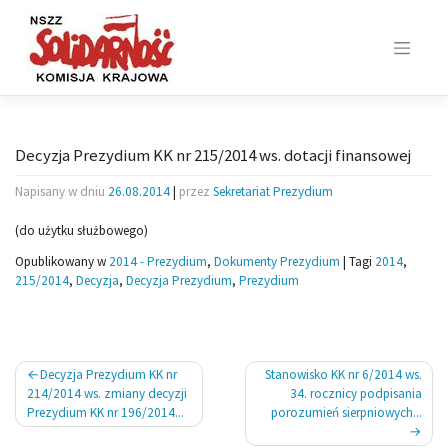
Skip
to
content
Decyzja Prezydium KK nr 215/2014 ws. dotacji finansowej
Napisany w dniu
26.08.2014
|
przez
Sekretariat Prezydium
(do użytku służbowego)
Opublikowany w
2014 - Prezydium
,
Dokumenty Prezydium
|
Tagi
2014
,
215/2014
,
Decyzja
,
Decyzja Prezydium
,
Prezydium
Nawigacja
Decyzja Prezydium KK nr
Stanowisko KK nr 6/2014 ws.
wpisu
214/2014 ws. zmiany decyzji
34. rocznicy podpisania
Prezydium KK nr 196/2014...
porozumień sierpniowych...