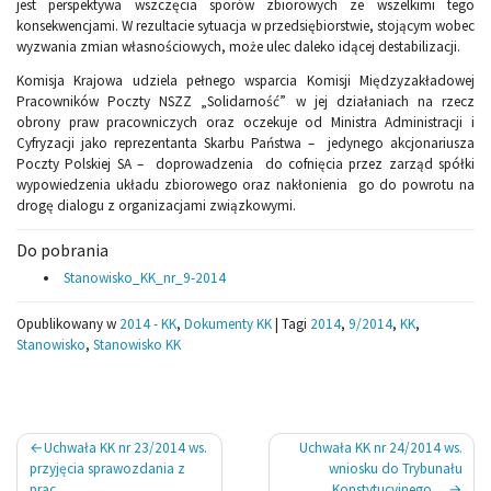
jest perspektywa wszczęcia sporów zbiorowych ze wszelkimi tego
konsekwencjami. W rezultacie sytuacja w przedsiębiorstwie, stojącym wobec
wyzwania zmian własnościowych, może ulec daleko idącej destabilizacji.
Komisja Krajowa udziela pełnego wsparcia Komisji Międzyzakładowej
Pracowników Poczty NSZZ „Solidarność” w jej działaniach na rzecz
obrony praw pracowniczych oraz oczekuje od Ministra Administracji i
Cyfryzacji jako reprezentanta Skarbu Państwa – jedynego akcjonariusza
Poczty Polskiej SA – doprowadzenia do cofnięcia przez zarząd spółki
wypowiedzenia układu zbiorowego oraz nakłonienia go do powrotu na
drogę dialogu z organizacjami związkowymi.
Do pobrania
Stanowisko_KK_nr_9-2014
Opublikowany w
2014 - KK
,
Dokumenty KK
|
Tagi
2014
,
9/2014
,
KK
,
Stanowisko
,
Stanowisko KK
Nawigacja
Uchwała KK nr 23/2014 ws.
Uchwała KK nr 24/2014 ws.
wpisu
przyjęcia sprawozdania z
wniosku do Trybunału
prac ...
Konstytucyjnego ...