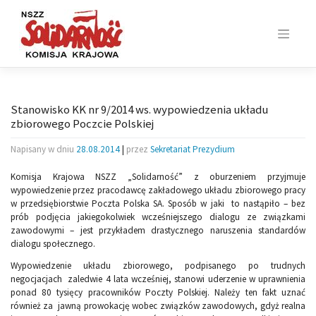
Skip
to
content
Stanowisko KK nr 9/2014 ws. wypowiedzenia układu
zbiorowego Poczcie Polskiej
Napisany w dniu
28.08.2014
|
przez
Sekretariat Prezydium
Komisja Krajowa NSZZ „Solidarność” z oburzeniem przyjmuje
wypowiedzenie przez pracodawcę zakładowego układu zbiorowego pracy
w przedsiębiorstwie Poczta Polska SA. Sposób w jaki to nastąpiło – bez
prób podjęcia jakiegokolwiek wcześniejszego dialogu ze związkami
zawodowymi – jest przykładem drastycznego naruszenia standardów
dialogu społecznego.
Wypowiedzenie układu zbiorowego, podpisanego po trudnych
negocjacjach zaledwie 4 lata wcześniej, stanowi uderzenie w uprawnienia
ponad 80 tysięcy pracowników Poczty Polskiej. Należy ten fakt uznać
również za jawną prowokację wobec związków zawodowych, gdyż realna