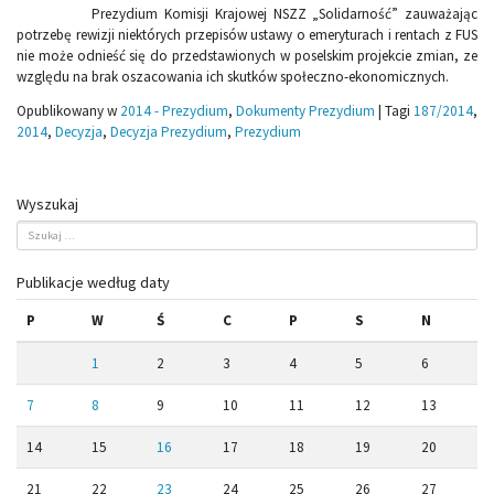
Prezydium Komisji Krajowej NSZZ „Solidarność” zauważając
potrzebę rewizji niektórych przepisów ustawy o emeryturach i rentach z FUS
nie może odnieść się do przedstawionych w poselskim projekcie zmian, ze
względu na brak oszacowania ich skutków społeczno-ekonomicznych.
Opublikowany w
2014 - Prezydium
,
Dokumenty Prezydium
|
Tagi
187/2014
,
2014
,
Decyzja
,
Decyzja Prezydium
,
Prezydium
Wyszukaj
Publikacje według daty
P
W
Ś
C
P
S
N
1
2
3
4
5
6
7
8
9
10
11
12
13
14
15
16
17
18
19
20
21
22
23
24
25
26
27