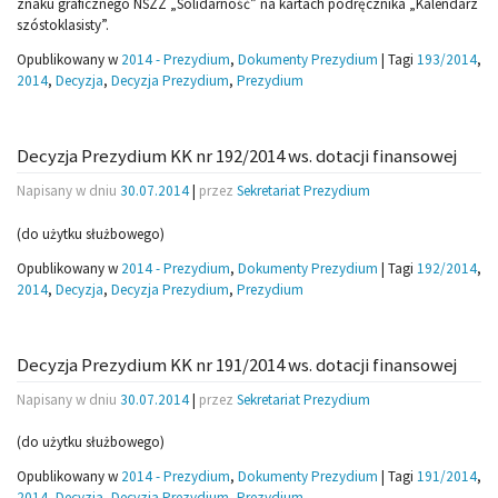
znaku graficznego NSZZ „Solidarność” na kartach podręcznika „Kalendarz
szóstoklasisty”.
Opublikowany w
2014 - Prezydium
,
Dokumenty Prezydium
|
Tagi
193/2014
,
2014
,
Decyzja
,
Decyzja Prezydium
,
Prezydium
Decyzja Prezydium KK nr 192/2014 ws. dotacji finansowej
Napisany w dniu
30.07.2014
|
przez
Sekretariat Prezydium
(do użytku służbowego)
Opublikowany w
2014 - Prezydium
,
Dokumenty Prezydium
|
Tagi
192/2014
,
2014
,
Decyzja
,
Decyzja Prezydium
,
Prezydium
Decyzja Prezydium KK nr 191/2014 ws. dotacji finansowej
Napisany w dniu
30.07.2014
|
przez
Sekretariat Prezydium
(do użytku służbowego)
Opublikowany w
2014 - Prezydium
,
Dokumenty Prezydium
|
Tagi
191/2014
,
2014
,
Decyzja
,
Decyzja Prezydium
,
Prezydium