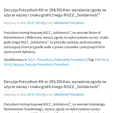
Decyzja Prezydium KK nr 194/2014 ws. wyrażenia zgody na
użycie nazwy i znaku graficznego NSZZ „Solidarność”
Napisany w dniu
30.07.2014
|
przez
Sekretariat Prezydium
Prezydium Komisji Krajowej NSZZ „Solidarność”, na wniosek Shrine of
Remembrance z Melbourne, wyraża zgodę na wykorzystanie nazwy i znaku
graficznego NSZZ „Solidarność” na potrzeby wystawy audiowizualnej
obrazującej różne przypadki walki o prawa człowieka i pokojowych form
oporu przed dyktaturą
Opublikowany w
2014 - Prezydium
,
Dokumenty Prezydium
|
Tagi
194/2014
,
2014
,
Decyzja
,
Decyzja Prezydium
,
Prezydium
Decyzja Prezydium KK nr 193/2014 ws. wyrażenia zgody na
użycie nazwy i znaku graficznego NSZZ „Solidarność”
Napisany w dniu
30.07.2014
|
przez
Sekretariat Prezydium
Prezydium Komisji Krajowej NSZZ „Solidarność”, na wniosek Gdańskiego
Wydawnictwa Oświatowego, wyraża zgodę na wykorzystanie nazwy i