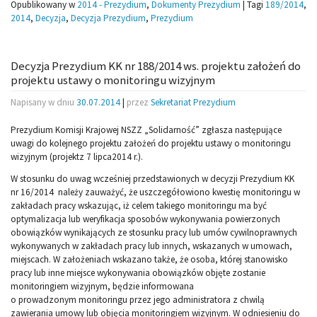
Opublikowany w
2014 - Prezydium
,
Dokumenty Prezydium
|
Tagi
189/2014
,
2014
,
Decyzja
,
Decyzja Prezydium
,
Prezydium
Decyzja Prezydium KK nr 188/2014 ws. projektu założeń do
projektu ustawy o monitoringu wizyjnym
Napisany w dniu
30.07.2014
|
przez
Sekretariat Prezydium
Prezydium Komisji Krajowej NSZZ „Solidarność” zgłasza następujące
uwagi do kolejnego projektu założeń do projektu ustawy o monitoringu
wizyjnym (projektz 7 lipca2014 r.).
W stosunku do uwag wcześniej przedstawionych w decyzji Prezydium KK
nr 16/2014 należy zauważyć, że uszczegółowiono kwestię monitoringu w
zakładach pracy wskazując, iż celem takiego monitoringu ma być
optymalizacja lub weryfikacja sposobów wykonywania powierzonych
obowiązków wynikających ze stosunku pracy lub umów cywilnoprawnych
wykonywanych w zakładach pracy lub innych, wskazanych w umowach,
miejscach. W założeniach wskazano także, że osoba, której stanowisko
pracy lub inne miejsce wykonywania obowiązków objęte zostanie
monitoringiem wizyjnym, będzie informowana
o prowadzonym monitoringu przez jego administratora z chwilą
zawierania umowy lub objęcia monitoringiem wizyjnym. W odniesieniu do