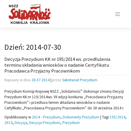
Skip
to
content
Dzień:
2014-07-30
Decyzja Prezydium KK nr 195/2014 ws. przedłużenia
terminu składania wniosków o nadanie Certyfikatu
Pracodawca Przyjazny Pracownikom
Napisany w dniu
30.07.2014
|
przez
Sekretariat Prezydium
Prezydium Komisji Krajowej NSZZ „Solidarność” dokonuje zmiany Decyzji
Prezydium KK nr 119/2014ws. VII edycji konkursu „Pracodawca Przyjazny
Pracownikom” i przedłuża termin składania wniosków o nadanie
Certyfikatu „Pracodawca Przyjazny Pracownikom” do 30 września 2014 r.
Opublikowany w
2014 - Prezydium
,
Dokumenty Prezydium
|
Tagi
195/2014
,
2014
,
Decyzja
,
Decyzja Prezydium
,
Prezydium