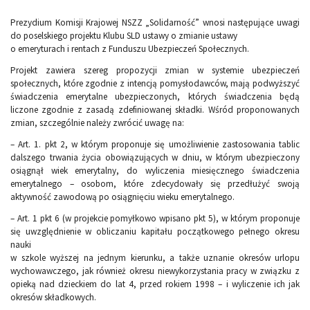
Prezydium Komisji Krajowej NSZZ „Solidarność” wnosi następujące uwagi
do poselskiego projektu Klubu SLD ustawy o zmianie ustawy
o emeryturach i rentach z Funduszu Ubezpieczeń Społecznych.
Projekt zawiera szereg propozycji zmian w systemie ubezpieczeń
społecznych, które zgodnie z intencją pomysłodawców, mają podwyższyć
świadczenia emerytalne ubezpieczonych, których świadczenia będą
liczone zgodnie z zasadą zdefiniowanej składki. Wśród proponowanych
zmian, szczególnie należy zwrócić uwagę na:
– Art. 1. pkt 2, w którym proponuje się umożliwienie zastosowania tablic
dalszego trwania życia obowiązujących w dniu, w którym ubezpieczony
osiągnął wiek emerytalny, do wyliczenia miesięcznego świadczenia
emerytalnego – osobom, które zdecydowały się przedłużyć swoją
aktywność zawodową po osiągnięciu wieku emerytalnego.
– Art. 1 pkt 6 (w projekcie pomyłkowo wpisano pkt 5), w którym proponuje
się uwzględnienie w obliczaniu kapitału początkowego pełnego okresu
nauki
w szkole wyższej na jednym kierunku, a także uznanie okresów urlopu
wychowawczego, jak również okresu niewykorzystania pracy w związku z
opieką nad dzieckiem do lat 4, przed rokiem 1998 – i wyliczenie ich jak
okresów składkowych.