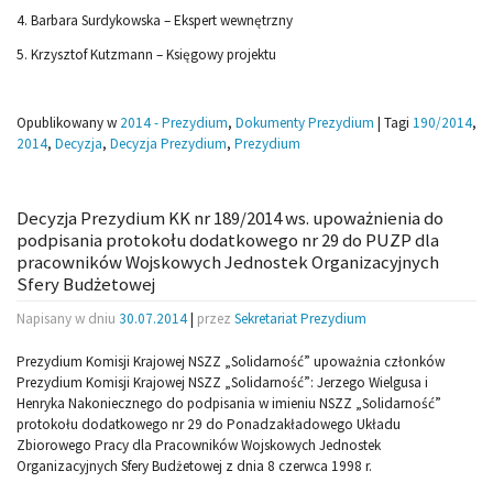
4. Barbara Surdykowska – Ekspert wewnętrzny
5. Krzysztof Kutzmann – Księgowy projektu
Opublikowany w
2014 - Prezydium
,
Dokumenty Prezydium
|
Tagi
190/2014
,
2014
,
Decyzja
,
Decyzja Prezydium
,
Prezydium
Decyzja Prezydium KK nr 189/2014 ws. upoważnienia do
podpisania protokołu dodatkowego nr 29 do PUZP dla
pracowników Wojskowych Jednostek Organizacyjnych
Sfery Budżetowej
Napisany w dniu
30.07.2014
|
przez
Sekretariat Prezydium
Prezydium Komisji Krajowej NSZZ „Solidarność” upoważnia członków
Prezydium Komisji Krajowej NSZZ „Solidarność”: Jerzego Wielgusa i
Henryka Nakoniecznego do podpisania w imieniu NSZZ „Solidarność”
protokołu dodatkowego nr 29 do Ponadzakładowego Układu
Zbiorowego Pracy dla Pracowników Wojskowych Jednostek
Organizacyjnych Sfery Budżetowej z dnia 8 czerwca 1998 r.