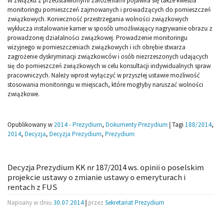
W związku z przedstawionymi założeniami pojawiła się także kwestia
monitoringu pomieszczeń zajmowanych i prowadzących do pomieszczeń
związkowych. Konieczność przestrzegania wolności związkowych
wyklucza instalowanie kamer w sposób umożliwiający nagrywanie obrazu z
prowadzonej działalności związkowej. Prowadzenie monitoringu
wizyjnego w pomieszczeniach związkowych i ich obrębie stwarza
zagrożenie dyskryminacji związkowców i osób niezrzeszonych udających
się do pomieszczeń związkowych w celu konsultacji indywidualnych spraw
pracowniczych. Należy wprost wyłączyć w przyszłej ustawie możliwość
stosowania monitoringu w miejscach, które mogłyby naruszać wolności
związkowe.
Opublikowany w
2014 - Prezydium
,
Dokumenty Prezydium
|
Tagi
188/2014
,
2014
,
Decyzja
,
Decyzja Prezydium
,
Prezydium
Decyzja Prezydium KK nr 187/2014 ws. opinii o poselskim
projekcie ustawy o zmianie ustawy o emeryturach i
rentach z FUS
Napisany w dniu
30.07.2014
|
przez
Sekretariat Prezydium