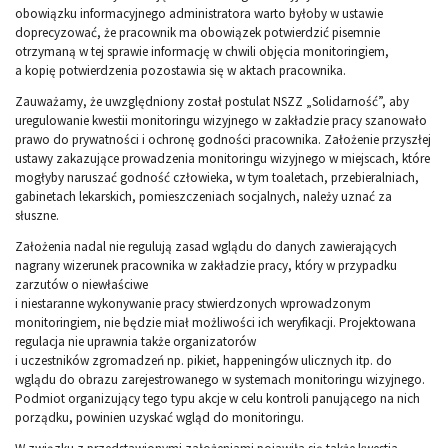
obowiązku informacyjnego administratora warto byłoby w ustawie
doprecyzować, że pracownik ma obowiązek potwierdzić pisemnie
otrzymaną w tej sprawie informację w chwili objęcia monitoringiem,
a kopię potwierdzenia pozostawia się w aktach pracownika.
Zauważamy, że uwzględniony został postulat NSZZ „Solidarność”, aby
uregulowanie kwestii monitoringu wizyjnego w zakładzie pracy szanowało
prawo do prywatności i ochronę godności pracownika. Założenie przyszłej
ustawy zakazujące prowadzenia monitoringu wizyjnego w miejscach, które
mogłyby naruszać godność człowieka, w tym toaletach, przebieralniach,
gabinetach lekarskich, pomieszczeniach socjalnych, należy uznać za
słuszne.
Założenia nadal nie regulują zasad wglądu do danych zawierających
nagrany wizerunek pracownika w zakładzie pracy, który w przypadku
zarzutów o niewłaściwe
i niestaranne wykonywanie pracy stwierdzonych wprowadzonym
monitoringiem, nie będzie miał możliwości ich weryfikacji. Projektowana
regulacja nie uprawnia także organizatorów
i uczestników zgromadzeń np. pikiet, happeningów ulicznych itp. do
wglądu do obrazu zarejestrowanego w systemach monitoringu wizyjnego.
Podmiot organizujący tego typu akcje w celu kontroli panującego na nich
porządku, powinien uzyskać wgląd do monitoringu.