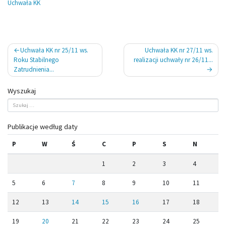
Uchwała KK
Nawigacja
Uchwała KK nr 25/11 ws.
Uchwała KK nr 27/11 ws.
wpisu
Roku Stabilnego
realizacji uchwały nr 26/11...
Zatrudnienia...
Wyszukaj
Publikacje według daty
P
W
Ś
C
P
S
N
1
2
3
4
5
6
7
8
9
10
11
12
13
14
15
16
17
18
19
20
21
22
23
24
25