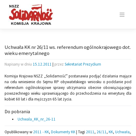
Skip
to
content
Uchwała KK nr 26/11 ws. referendum ogólnokrajowego dot.
wieku emerytalnego
Napisany w dniu
15.12.2011
|
przez
Sekretariat Prezydium
Komisja Krajowa NSZZ „Solidarność” postanawia podjąć działania mające
na celu wniesienie do Sejmu RP obywatelskiego wniosku o poddanie pod
referendum ogólnokrajowe sprawy utrzymania obecnie obowiązującego
powszechnego wieku uprawniającego do przechodzenia na emeryturę dla
kobiet 60 lat i dla mężczyzn 65 lat życia.
Do pobrania
Uchwala_KK_nr_26-11
Opublikowany w
2011 - KK
,
Dokumenty KK
|
Tagi
2011
,
26/11
,
KK
,
Uchwała
,