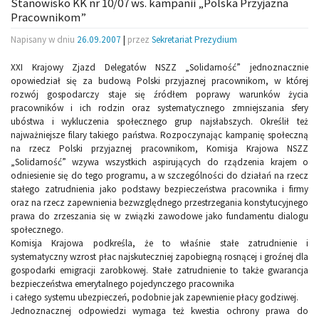
Stanowisko KK nr 10/07 ws. kampanii „Polska Przyjazna
Pracownikom”
Napisany w dniu
26.09.2007
|
przez
Sekretariat Prezydium
XXI Krajowy Zjazd Delegatów NSZZ „Solidarność” jednoznacznie
opowiedział się za budową Polski przyjaznej pracownikom, w której
rozwój gospodarczy staje się źródłem poprawy warunków życia
pracowników i ich rodzin oraz systematycznego zmniejszania sfery
ubóstwa i wykluczenia społecznego grup najsłabszych. Określił też
najważniejsze filary takiego państwa. Rozpoczynając kampanię społeczną
na rzecz Polski przyjaznej pracownikom, Komisja Krajowa NSZZ
„Solidarność” wzywa wszystkich aspirujących do rządzenia krajem o
odniesienie się do tego programu, a w szczególności do działań na rzecz
stałego zatrudnienia jako podstawy bezpieczeństwa pracownika i firmy
oraz na rzecz zapewnienia bezwzględnego przestrzegania konstytucyjnego
prawa do zrzeszania się w związki zawodowe jako fundamentu dialogu
społecznego.
Komisja Krajowa podkreśla, że to właśnie stałe zatrudnienie i
systematyczny wzrost płac najskuteczniej zapobiegną rosnącej i groźnej dla
gospodarki emigracji zarobkowej. Stałe zatrudnienie to także gwarancja
bezpieczeństwa emerytalnego pojedynczego pracownika
i całego systemu ubezpieczeń, podobnie jak zapewnienie płacy godziwej.
Jednoznacznej odpowiedzi wymaga też kwestia ochrony prawa do