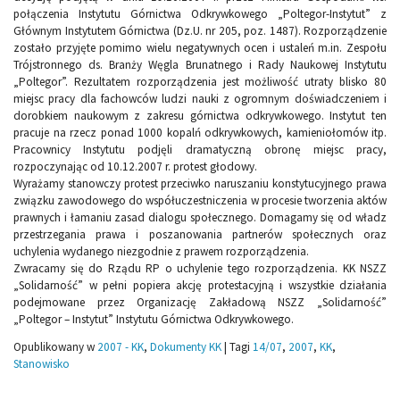
połączenia Instytutu Górnictwa Odkrywkowego „Poltegor-Instytut” z
Głównym Instytutem Górnictwa (Dz.U. nr 205, poz. 1487). Rozporządzenie
zostało przyjęte pomimo wielu negatywnych ocen i ustaleń m.in. Zespołu
Trójstronnego ds. Branży Węgla Brunatnego i Rady Naukowej Instytutu
„Poltegor”. Rezultatem rozporządzenia jest możliwość utraty blisko 80
miejsc pracy dla fachowców ludzi nauki z ogromnym doświadczeniem i
dorobkiem naukowym z zakresu górnictwa odkrywkowego. Instytut ten
pracuje na rzecz ponad 1000 kopalń odkrywkowych, kamieniołomów itp.
Pracownicy Instytutu podjęli dramatyczną obronę miejsc pracy,
rozpoczynając od 10.12.2007 r. protest głodowy.
Wyrażamy stanowczy protest przeciwko naruszaniu konstytucyjnego prawa
związku zawodowego do współuczestniczenia w procesie tworzenia aktów
prawnych i łamaniu zasad dialogu społecznego. Domagamy się od władz
przestrzegania prawa i poszanowania partnerów społecznych oraz
uchylenia wydanego niezgodnie z prawem rozporządzenia.
Zwracamy się do Rządu RP o uchylenie tego rozporządzenia. KK NSZZ
„Solidarność” w pełni popiera akcję protestacyjną i wszystkie działania
podejmowane przez Organizację Zakładową NSZZ „Solidarność”
„Poltegor – Instytut” Instytutu Górnictwa Odkrywkowego.
Opublikowany w
2007 - KK
,
Dokumenty KK
|
Tagi
14/07
,
2007
,
KK
,
Stanowisko