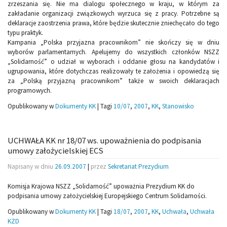
zrzeszania się. Nie ma dialogu społecznego w kraju, w którym za
zakładanie organizacji związkowych wyrzuca się z pracy. Potrzebne są
deklaracje zaostrzenia prawa, które będzie skutecznie zniechęcało do tego
typu praktyk.
Kampania „Polska przyjazna pracownikom” nie skończy się w dniu
wyborów parlamentarnych. Apelujemy do wszystkich członków NSZZ
„Solidarność” o udział w wyborach i oddanie głosu na kandydatów i
ugrupowania, które dotychczas realizowały te założenia i opowiedzą się
za „Polską przyjazną pracownikom” także w swoich deklaracjach
programowych.
Opublikowany w
Dokumenty KK
|
Tagi
10/07
,
2007
,
KK
,
Stanowisko
UCHWAŁA KK nr 18/07 ws. upoważnienia do podpisania
umowy założycielskiej ECS
Napisany w dniu
26.09.2007
|
przez
Sekretariat Prezydium
Komisja Krajowa NSZZ „Solidarność” upoważnia Prezydium KK do
podpisania umowy założycielskiej Europejskiego Centrum Solidarności.
Opublikowany w
Dokumenty KK
|
Tagi
18/07
,
2007
,
KK
,
Uchwała
,
Uchwała
KZD