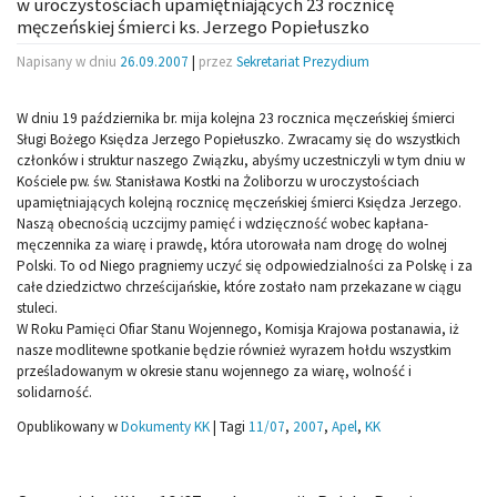
w uroczystościach upamiętniających 23 rocznicę
męczeńskiej śmierci ks. Jerzego Popiełuszko
Napisany w dniu
26.09.2007
|
przez
Sekretariat Prezydium
W dniu 19 października br. mija kolejna 23 rocznica męczeńskiej śmierci
Sługi Bożego Księdza Jerzego Popiełuszko. Zwracamy się do wszystkich
członków i struktur naszego Związku, abyśmy uczestniczyli w tym dniu w
Kościele pw. św. Stanisława Kostki na Żoliborzu w uroczystościach
upamiętniających kolejną rocznicę męczeńskiej śmierci Księdza Jerzego.
Naszą obecnością uczcijmy pamięć i wdzięczność wobec kapłana-
męczennika za wiarę i prawdę, która utorowała nam drogę do wolnej
Polski. To od Niego pragniemy uczyć się odpowiedzialności za Polskę i za
całe dziedzictwo chrześcijańskie, które zostało nam przekazane w ciągu
stuleci.
W Roku Pamięci Ofiar Stanu Wojennego, Komisja Krajowa postanawia, iż
nasze modlitewne spotkanie będzie również wyrazem hołdu wszystkim
prześladowanym w okresie stanu wojennego za wiarę, wolność i
solidarność.
Opublikowany w
Dokumenty KK
|
Tagi
11/07
,
2007
,
Apel
,
KK