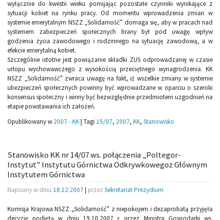
wyłącznie do kwestii wieku pomijając pozostałe czynniki wynikające z
sytuacji kobiet na rynku pracy. Od momentu wprowadzenia zmian w
systemie emerytalnym NSZZ „Solidarność” domaga się, aby w pracach nad
systemem zabezpieczeń społecznych brany był pod uwagę wpływ
godzenia życia zawodowego i rodzinnego na sytuację zawodową, a w
efekcie emerytalną kobiet.
Szczególnie istotne jest powiązanie składki ZUS odprowadzanej w czasie
urlopu wychowawczego z wysokością przeciętnego wynagrodzenia. KK
NSZZ „Solidarność” zwraca uwagę na fakt, iż wszelkie zmiany w systemie
ubezpieczeń społecznych powinny być wprowadzane w oparciu o szeroki
konsensus społeczny i winny być bezwzględnie przedmiotem uzgodnień na
etapie powstawania ich założeń.
Opublikowany w
2007 - KK
|
Tagi
15/07
,
2007
,
KK
,
Stanowisko
Stanowisko KK nr 14/07 ws. połączenia „Poltegor-
Instytut” Instytutu Górnictwa Odkrywkowegoz Głównym
Instytutem Górnictwa
Napisany w dniu
18.12.2007
|
przez
Sekretariat Prezydium
Komisja Krajowa NSZZ „Solidarność” z niepokojem i dezaprobatą przyjęła
decyzję podjętą w dniu 19.10.2007 r. przez Ministra Gospodarki ws.