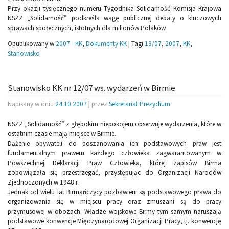
Przy okazji tysięcznego numeru Tygodnika Solidarność Komisja Krajowa
NSZZ „Solidarność” podkreśla wagę publicznej debaty o kluczowych
sprawach społecznych, istotnych dla milionów Polaków.
Opublikowany w
2007 - KK
,
Dokumenty KK
|
Tagi
13/07
,
2007
,
KK
,
Stanowisko
Stanowisko KK nr 12/07 ws. wydarzeń w Birmie
Napisany w dniu
24.10.2007
|
przez
Sekretariat Prezydium
NSZZ „Solidarność” z głębokim niepokojem obserwuje wydarzenia, które w
ostatnim czasie mają miejsce w Birmie.
Dążenie obywateli do poszanowania ich podstawowych praw jest
fundamentalnym prawem każdego człowieka zagwarantowanym w
Powszechnej Deklaracji Praw Człowieka, której zapisów Birma
zobowiązała się przestrzegać, przystępując do Organizacji Narodów
Zjednoczonych w 1948 r.
Jednak od wielu lat Birmańczycy pozbawieni są podstawowego prawa do
organizowania się w miejscu pracy oraz zmuszani są do pracy
przymusowej w obozach. Władze wojskowe Birmy tym samym naruszają
podstawowe konwencje Międzynarodowej Organizacji Pracy, tj. konwencję