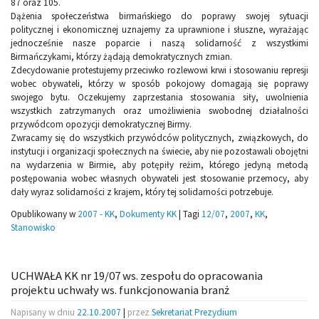
87 oraz 105.
Dążenia społeczeństwa birmańskiego do poprawy swojej sytuacji
politycznej i ekonomicznej uznajemy za uprawnione i słuszne, wyrażając
jednocześnie nasze poparcie i naszą solidarność z wszystkimi
Birmańczykami, którzy żądają demokratycznych zmian.
Zdecydowanie protestujemy przeciwko rozlewowi krwi i stosowaniu represji
wobec obywateli, którzy w sposób pokojowy domagają się poprawy
swojego bytu. Oczekujemy zaprzestania stosowania siły, uwolnienia
wszystkich zatrzymanych oraz umożliwienia swobodnej działalności
przywódcom opozycji demokratycznej Birmy.
Zwracamy się do wszystkich przywódców politycznych, związkowych, do
instytucji i organizacji społecznych na świecie, aby nie pozostawali obojętni
na wydarzenia w Birmie, aby potępiły reżim, którego jedyną metodą
postępowania wobec własnych obywateli jest stosowanie przemocy, aby
dały wyraz solidarności z krajem, który tej solidarności potrzebuje.
Opublikowany w
2007 - KK
,
Dokumenty KK
|
Tagi
12/07
,
2007
,
KK
,
Stanowisko
UCHWAŁA KK nr 19/07 ws. zespołu do opracowania
projektu uchwały ws. funkcjonowania branż
Napisany w dniu
22.10.2007
|
przez
Sekretariat Prezydium