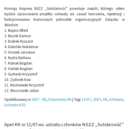
Komisja Krajowa NSZZ „Solidarność” powołuje zespół, którego celem
będzie opracowanie projektu uchwały ws. zasad tworzenia, rejestracji i
funkcjonowania branżowych jednostek organizacyjnych Związku w
składzie:
1. Bujara Alfred
2. Bryzek Dariusz
3. Drabek Ryszard
4. Dubiński Waldemar
5. Grzesik Jarosław
6. Kędra Barbara
7. Kubiak Bogdan
8. Osiński Bogdan
9. Suchecki Krzysztof
10. Zydorek Ewa
11. Woźniewski Krzysztof
12. Skoczowski Julian
Opublikowany w
2007 - KK
,
Dokumenty KK
|
Tagi
19/07
,
2007
,
KK
,
Uchwała
,
Uchwała KZD
Apel KK nr 11/07 ws. udziału członków NSZZ „Solidarność”