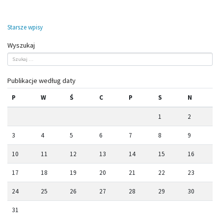
Nawigacja
Starsze wpisy
po
Wyszukaj
wpisach
Publikacje według daty
P
W
Ś
C
P
S
N
1
2
3
4
5
6
7
8
9
10
11
12
13
14
15
16
17
18
19
20
21
22
23
24
25
26
27
28
29
30
31