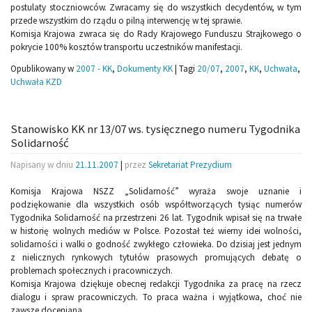
postulaty stoczniowców. Zwracamy się do wszystkich decydentów, w tym
przede wszystkim do rządu o pilną interwencję w tej sprawie.
Komisja Krajowa zwraca się do Rady Krajowego Funduszu Strajkowego o
pokrycie 100% kosztów transportu uczestników manifestacji.
Opublikowany w
2007 - KK
,
Dokumenty KK
|
Tagi
20/07
,
2007
,
KK
,
Uchwała
,
Uchwała KZD
Stanowisko KK nr 13/07 ws. tysięcznego numeru Tygodnika
Solidarność
Napisany w dniu
21.11.2007
|
przez
Sekretariat Prezydium
Komisja Krajowa NSZZ „Solidarność” wyraża swoje uznanie i
podziękowanie dla wszystkich osób współtworzących tysiąc numerów
Tygodnika Solidarność na przestrzeni 26 lat. Tygodnik wpisał się na trwałe
w historię wolnych mediów w Polsce. Pozostał też wierny idei wolności,
solidarności i walki o godność zwykłego człowieka. Do dzisiaj jest jednym
z nielicznych rynkowych tytułów prasowych promujących debatę o
problemach społecznych i pracowniczych.
Komisja Krajowa dziękuje obecnej redakcji Tygodnika za pracę na rzecz
dialogu i spraw pracowniczych. To praca ważna i wyjątkowa, choć nie
zawsze doceniana.