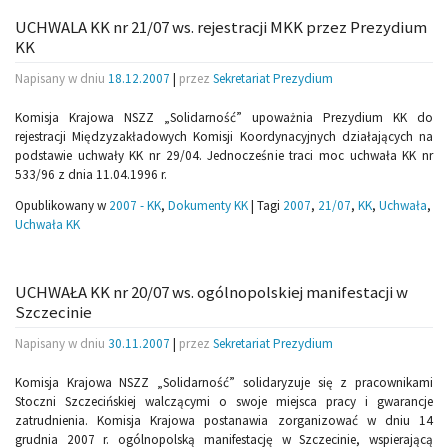
UCHWALA KK nr 21/07 ws. rejestracji MKK przez Prezydium
KK
Napisany w dniu
18.12.2007
|
przez
Sekretariat Prezydium
Komisja Krajowa NSZZ „Solidarność” upoważnia Prezydium KK do
rejestracji Międzyzakładowych Komisji Koordynacyjnych działających na
podstawie uchwały KK nr 29/04. Jednocześnie traci moc uchwała KK nr
533/96 z dnia 11.04.1996 r.
Opublikowany w
2007 - KK
,
Dokumenty KK
|
Tagi
2007
,
21/07
,
KK
,
Uchwała
,
Uchwała KK
UCHWAŁA KK nr 20/07 ws. ogólnopolskiej manifestacji w
Szczecinie
Napisany w dniu
30.11.2007
|
przez
Sekretariat Prezydium
Komisja Krajowa NSZZ „Solidarność” solidaryzuje się z pracownikami
Stoczni Szczecińskiej walczącymi o swoje miejsca pracy i gwarancje
zatrudnienia. Komisja Krajowa postanawia zorganizować w dniu 14
grudnia 2007 r. ogólnopolską manifestację w Szczecinie, wspierającą