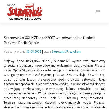
Skip
to
content
Stanowisko XXI KZD nr 4/2007 ws. odwołania z funkcji
Prezesa Radia Opole
Napisany w dniu
30.08.2007
|
przez
Sekretariat Prezydium
Krajowy Zjazd Delegatów NSZZ „Solidarność” wyraża swój stanowczy
sprzeciw i oburzenie spowodowane wulgarnym zachowaniem Prezesa
Radia Opole SA., który jako osoba kierująca mediami powinien w sposób
szczególny reprezentować etyczną postawę. KZD oczekuje, że w Polsce,
gdzie po tylu latach przywrócono podmiotowość człowieka, takie
zachowanie spotka się z jednoznaczną krytyką, a w konsekwencji decyzją
odsuwającą pozbawionego elementarnej kultury człowieka od tak
odpowiedzialnej funkcji. Wobec powyższego, delegaci oczekują podjęcia
przez Radę Nadzorczą Radia Opole S.A. i Krajową Radę Radiofonii i
Telewizji natychmiastowych działań dyscyplinarnych wobec Prezesa,
którego zachowanie narusza nie tylko podstawowe prawa pracownicze, ale