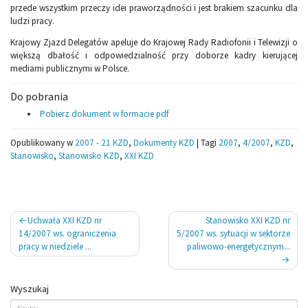
przede wszystkim przeczy idei praworządności i jest brakiem szacunku dla
ludzi pracy.
Krajowy Zjazd Delegatów apeluje do Krajowej Rady Radiofonii i Telewizji o
większą dbałość i odpowiedzialność przy doborze kadry kierującej
mediami publicznymi w Polsce.
Do pobrania
Pobierz dokument w formacie pdf
Opublikowany w
2007 - 21 KZD
,
Dokumenty KZD
|
Tagi
2007
,
4/2007
,
KZD
,
Stanowisko
,
Stanowisko KZD
,
XXI KZD
Nawigacja
Uchwała XXI KZD nr
Stanowisko XXI KZD nr
wpisu
14/2007 ws. ograniczenia
5/2007 ws. sytuacji w sektorze
pracy w niedziele ...
paliwowo-energetycznym...
Wyszukaj