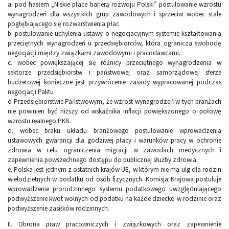
a. pod hasłem „Niskie płace barierą rozwoju Polski” postulowanie wzrostu
wynagrodzeń dla wszystkich grup zawodowych i sprzeciw wobec stale
pogłębiającego się rozwarstwienia płac.
b. postulowanie uchylenia ustawy o negocjacyjnym systemie kształtowania
przeciętnych wynagrodzeń u przedsiębiorców, która ogranicza swobodę
negocjacji między związkami zawodowymi i pracodawcami.
c. wobec powiększającej się różnicy przeciętnego wynagrodzenia w
sektorze przedsiębiorstw i państwowej oraz samorządowej sferze
budżetowej konieczne jest przywrócenie zasady wypracowanej podczas
negocjacji Paktu
o Przedsiębiorstwie Państwowym, że wzrost wynagrodzeń w tych branżach
nie powinien być niższy od wskaźnika inflacji powiększonego o połowę
wzrostu realnego PKB.
d. wobec braku układu branżowego postulowanie wprowadzenia
ustawowych gwarancji dla godziwej płacy i warunków pracy w ochronie
zdrowia w celu ograniczenia migracji w zawodach medycznych i
zapewnienia powszechnego dostępu do publicznej służby zdrowia.
e. Polska jest jednym z ostatnich krajów UE, w którym nie ma ulg dla rodzin
wielodzietnych w podatku od osób fizycznych. Komisja Krajowa postuluje
wprowadzenie prorodzinnego systemu podatkowego uwzględniającego
podwyższenie kwot wolnych od podatku na każde dziecko w rodzinie oraz
podwyższenie zasiłków rodzinnych.
II. Obrona praw pracowniczych i związkowych oraz zapewnienie