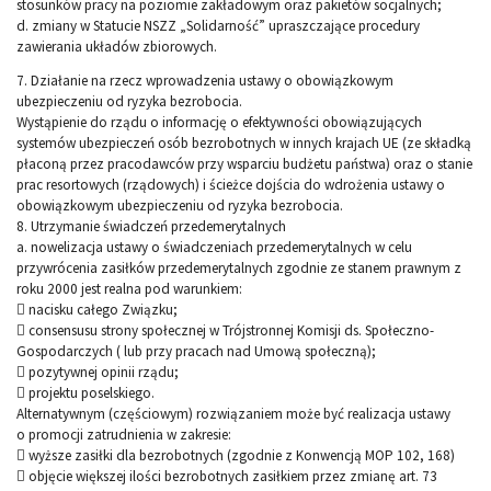
stosunków pracy na poziomie zakładowym oraz pakietów socjalnych;
d. zmiany w Statucie NSZZ „Solidarność” upraszczające procedury
zawierania układów zbiorowych.
7. Działanie na rzecz wprowadzenia ustawy o obowiązkowym
ubezpieczeniu od ryzyka bezrobocia.
Wystąpienie do rządu o informację o efektywności obowiązujących
systemów ubezpieczeń osób bezrobotnych w innych krajach UE (ze składką
płaconą przez pracodawców przy wsparciu budżetu państwa) oraz o stanie
prac resortowych (rządowych) i ścieżce dojścia do wdrożenia ustawy o
obowiązkowym ubezpieczeniu od ryzyka bezrobocia.
8. Utrzymanie świadczeń przedemerytalnych
a. nowelizacja ustawy o świadczeniach przedemerytalnych w celu
przywrócenia zasiłków przedemerytalnych zgodnie ze stanem prawnym z
roku 2000 jest realna pod warunkiem:
 nacisku całego Związku;
 consensusu strony społecznej w Trójstronnej Komisji ds. Społeczno-
Gospodarczych ( lub przy pracach nad Umową społeczną);
 pozytywnej opinii rządu;
 projektu poselskiego.
Alternatywnym (częściowym) rozwiązaniem może być realizacja ustawy
o promocji zatrudnienia w zakresie:
 wyższe zasiłki dla bezrobotnych (zgodnie z Konwencją MOP 102, 168)
 objęcie większej ilości bezrobotnych zasiłkiem przez zmianę art. 73