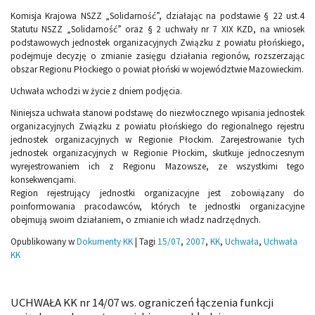
Komisja Krajowa NSZZ „Solidarność”, działając na podstawie § 22 ust.4
Statutu NSZZ „Solidarność” oraz § 2 uchwały nr 7 XIX KZD, na wniosek
podstawowych jednostek organizacyjnych Związku z powiatu płońskiego,
podejmuje decyzję o zmianie zasięgu działania regionów, rozszerzając
obszar Regionu Płockiego o powiat płoński w województwie Mazowieckim.
Uchwała wchodzi w życie z dniem podjęcia.
Niniejsza uchwała stanowi podstawę do niezwłocznego wpisania jednostek
organizacyjnych Związku z powiatu płońskiego do regionalnego rejestru
jednostek organizacyjnych w Regionie Płockim. Zarejestrowanie tych
jednostek organizacyjnych w Regionie Płockim, skutkuje jednoczesnym
wyrejestrowaniem ich z Regionu Mazowsze, ze wszystkimi tego
konsekwencjami.
Region rejestrujący jednostki organizacyjne jest zobowiązany do
poinformowania pracodawców, których te jednostki organizacyjne
obejmują swoim działaniem, o zmianie ich władz nadrzędnych.
Opublikowany w
Dokumenty KK
|
Tagi
15/07
,
2007
,
KK
,
Uchwała
,
Uchwała
KK
UCHWAŁA KK nr 14/07 ws. ograniczeń łączenia funkcji