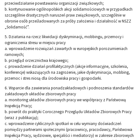
przeciwdziałanie powstawaniu organizacji związkowych;
b. kontynuowanie ogólnopolskich akcji solidarnościowych w przypadkach
szczególnie drastycznych naruszeń praw związkowych, szczególnie w
obronie osób prześladowanych za próby założenia i działalność w NSZZ
„Solidarność”.
5. Działania na rzecz likwidacji dyskryminacji, mobbingu, przemocy i
ograniczenia stresu w miejscu pracy
a. wprowadzenie rozwiązań zawartych w europejskich porozumieniach
ramowych;
b. przegląd orzecznictwa krajowego;
c. prowadzenie działań profilaktycznych (akcje informacyjne, szkolenia,
konferencje) wskazujących na zagrożenie, jakie dyskryminacja, mobbing,
przemoc i stres niosą dla środowiska pracy i gospodarki.
6. Wsparcie dla zawierania ponadzakładowych i podnoszenia standardów
zakładowych układów zbiorowych pracy
a. monitoring układów zbiorowych pracy we współpracy z Państwową
Inspekcją Pracy;
b. powrót do praktyki Corocznego Przeglądu Układów Zbiorowych Pracy
(wraz z publikacją);
c. wprowadzenie cyklicznych spotkań w celu wymiany doświadczeń
pomiędzy partnerami społecznymi (pracownicy, pracodawcy, Państwowa
Inspekcja Pracy, sędziowie, specjaliści i mediatorzy) w zakresie zbiorowych