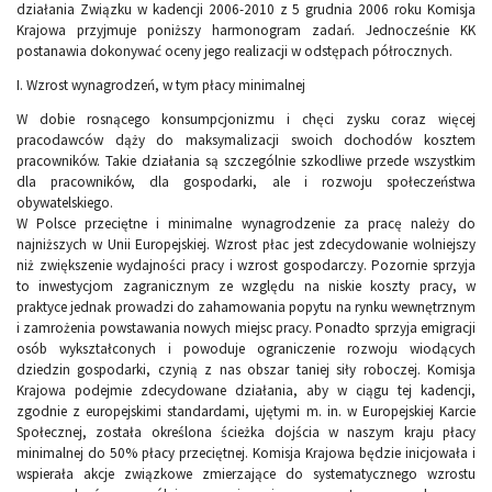
działania Związku w kadencji 2006-2010 z 5 grudnia 2006 roku Komisja
Krajowa przyjmuje poniższy harmonogram zadań. Jednocześnie KK
postanawia dokonywać oceny jego realizacji w odstępach półrocznych.
I. Wzrost wynagrodzeń, w tym płacy minimalnej
W dobie rosnącego konsumpcjonizmu i chęci zysku coraz więcej
pracodawców dąży do maksymalizacji swoich dochodów kosztem
pracowników. Takie działania są szczególnie szkodliwe przede wszystkim
dla pracowników, dla gospodarki, ale i rozwoju społeczeństwa
obywatelskiego.
W Polsce przeciętne i minimalne wynagrodzenie za pracę należy do
najniższych w Unii Europejskiej. Wzrost płac jest zdecydowanie wolniejszy
niż zwiększenie wydajności pracy i wzrost gospodarczy. Pozornie sprzyja
to inwestycjom zagranicznym ze względu na niskie koszty pracy, w
praktyce jednak prowadzi do zahamowania popytu na rynku wewnętrznym
i zamrożenia powstawania nowych miejsc pracy. Ponadto sprzyja emigracji
osób wykształconych i powoduje ograniczenie rozwoju wiodących
dziedzin gospodarki, czynią z nas obszar taniej siły roboczej. Komisja
Krajowa podejmie zdecydowane działania, aby w ciągu tej kadencji,
zgodnie z europejskimi standardami, ujętymi m. in. w Europejskiej Karcie
Społecznej, została określona ścieżka dojścia w naszym kraju płacy
minimalnej do 50% płacy przeciętnej. Komisja Krajowa będzie inicjowała i
wspierała akcje związkowe zmierzające do systematycznego wzrostu