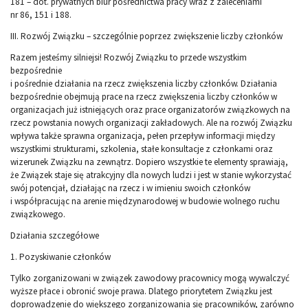
181 – dot. prywatnych biur pośrednictwa pracy wraz z zaleceniami
nr 86, 151 i 188.
III. Rozwój Związku – szczególnie poprzez zwiększenie liczby członków
Razem jesteśmy silniejsi! Rozwój Związku to przede wszystkim
bezpośrednie
i pośrednie działania na rzecz zwiększenia liczby członków. Działania
bezpośrednie obejmują prace na rzecz zwiększenia liczby członków w
organizacjach już istniejących oraz prace organizatorów związkowych na
rzecz powstania nowych organizacji zakładowych. Ale na rozwój Związku
wpływa także sprawna organizacja, pełen przepływ informacji między
wszystkimi strukturami, szkolenia, stałe konsultacje z członkami oraz
wizerunek Związku na zewnątrz. Dopiero wszystkie te elementy sprawiają,
że Związek staje się atrakcyjny dla nowych ludzi i jest w stanie wykorzystać
swój potencjał, działając na rzecz i w imieniu swoich członków
i współpracując na arenie międzynarodowej w budowie wolnego ruchu
związkowego.
Działania szczegółowe
1. Pozyskiwanie członków
Tylko zorganizowani w związek zawodowy pracownicy mogą wywalczyć
wyższe płace i obronić swoje prawa. Dlatego priorytetem Związku jest
doprowadzenie do większego zorganizowania się pracowników, zarówno