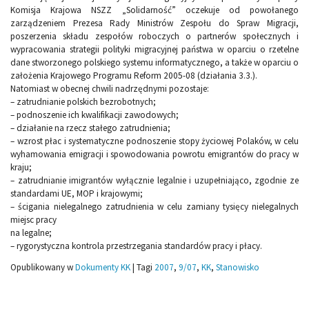
Komisja Krajowa NSZZ „Solidarność” oczekuje od powołanego
zarządzeniem Prezesa Rady Ministrów Zespołu do Spraw Migracji,
poszerzenia składu zespołów roboczych o partnerów społecznych i
wypracowania strategii polityki migracyjnej państwa w oparciu o rzetelne
dane stworzonego polskiego systemu informatycznego, a także w oparciu o
założenia Krajowego Programu Reform 2005-08 (działania 3.3.).
Natomiast w obecnej chwili nadrzędnymi pozostaje:
– zatrudnianie polskich bezrobotnych;
– podnoszenie ich kwalifikacji zawodowych;
– działanie na rzecz stałego zatrudnienia;
– wzrost płac i systematyczne podnoszenie stopy życiowej Polaków, w celu
wyhamowania emigracji i spowodowania powrotu emigrantów do pracy w
kraju;
– zatrudnianie imigrantów wyłącznie legalnie i uzupełniająco, zgodnie ze
standardami UE, MOP i krajowymi;
– ścigania nielegalnego zatrudnienia w celu zamiany tysięcy nielegalnych
miejsc pracy
na legalne;
– rygorystyczna kontrola przestrzegania standardów pracy i płacy.
Opublikowany w
Dokumenty KK
|
Tagi
2007
,
9/07
,
KK
,
Stanowisko