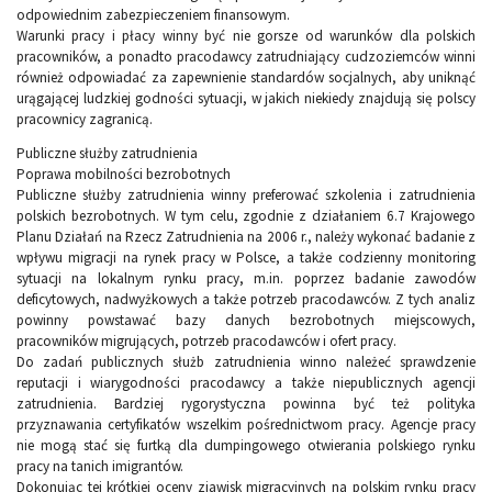
odpowiednim zabezpieczeniem finansowym.
Warunki pracy i płacy winny być nie gorsze od warunków dla polskich
pracowników, a ponadto pracodawcy zatrudniający cudzoziemców winni
również odpowiadać za zapewnienie standardów socjalnych, aby uniknąć
urągającej ludzkiej godności sytuacji, w jakich niekiedy znajdują się polscy
pracownicy zagranicą.
Publiczne służby zatrudnienia
Poprawa mobilności bezrobotnych
Publiczne służby zatrudnienia winny preferować szkolenia i zatrudnienia
polskich bezrobotnych. W tym celu, zgodnie z działaniem 6.7 Krajowego
Planu Działań na Rzecz Zatrudnienia na 2006 r., należy wykonać badanie z
wpływu migracji na rynek pracy w Polsce, a także codzienny monitoring
sytuacji na lokalnym rynku pracy, m.in. poprzez badanie zawodów
deficytowych, nadwyżkowych a także potrzeb pracodawców. Z tych analiz
powinny powstawać bazy danych bezrobotnych miejscowych,
pracowników migrujących, potrzeb pracodawców i ofert pracy.
Do zadań publicznych służb zatrudnienia winno należeć sprawdzenie
reputacji i wiarygodności pracodawcy a także niepublicznych agencji
zatrudnienia. Bardziej rygorystyczna powinna być też polityka
przyznawania certyfikatów wszelkim pośrednictwom pracy. Agencje pracy
nie mogą stać się furtką dla dumpingowego otwierania polskiego rynku
pracy na tanich imigrantów.
Dokonując tej krótkiej oceny zjawisk migracyjnych na polskim rynku pracy