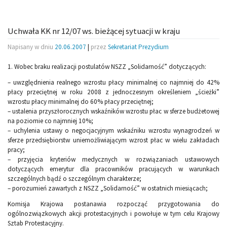
Uchwała KK nr 12/07 ws. bieżącej sytuacji w kraju
Napisany w dniu
20.06.2007
|
przez
Sekretariat Prezydium
1. Wobec braku realizacji postulatów NSZZ „Solidarność” dotyczących:
– uwzględnienia realnego wzrostu płacy minimalnej co najmniej do 42%
płacy przeciętnej w roku 2008 z jednoczesnym określeniem „ścieżki”
wzrostu płacy minimalnej do 60% płacy przeciętnej;
– ustalenia przyszłorocznych wskaźników wzrostu płac w sferze budżetowej
na poziomie co najmniej 10%;
– uchylenia ustawy o negocjacyjnym wskaźniku wzrostu wynagrodzeń w
sferze przedsiębiorstw uniemożliwiającym wzrost płac w wielu zakładach
pracy;
– przyjęcia kryteriów medycznych w rozwiązaniach ustawowych
dotyczących emerytur dla pracowników pracujących w warunkach
szczególnych bądź o szczególnym charakterze;
– porozumień zawartych z NSZZ „Solidarność” w ostatnich miesiącach;
Komisja Krajowa postanawia rozpocząć przygotowania do
ogólnozwiązkowych akcji protestacyjnych i powołuje w tym celu Krajowy
Sztab Protestacyjny.