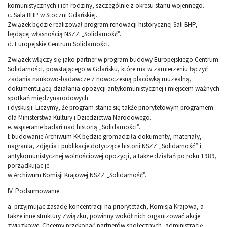
komunistycznych i ich rodziny, szczególnie z okresu stanu wojennego.
c. Sala BHP w Stoczni Gdańskiej.
Związek będzie realizował program renowacji historycznej Sali BHP,
będącej własnością NSZZ „Solidarność”.
d. Europejskie Centrum Solidarności.
Związek włączy się jako partner w program budowy Europejskiego Centrum
Solidarności, powstającego w Gdańsku, które ma w zamierzeniu łączyć
zadania naukowo-badawcze z nowoczesną placówką muzealną,
dokumentującą działania opozycji antykomunistycznej i miejscem ważnych
spotkań międzynarodowych
i dyskusji. Liczymy, że program stanie się także priorytetowym programem
dla Ministerstwa Kultury i Dziedzictwa Narodowego.
e. wspieranie badań nad historią „Solidarności”.
f. budowanie Archiwum KK będzie gromadziła dokumenty, materiały,
nagrania, zdjęcia i publikacje dotyczące historii NSZZ „Solidarność” i
antykomunistycznej wolnościowej opozycji, a także działań po roku 1989,
porządkując je
w Archiwum Komisji Krajowej NSZZ „Solidarność”.
IV. Podsumowanie
a. przyjmując zasadę koncentracji na priorytetach, Komisja Krajowa, a
także inne struktury Związku, powinny wokół nich organizować akcje
związkowe. Chcemy przekonać partnerów społecznych, administrację