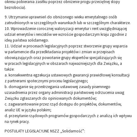
okresu pobierania zasiłku poprzez obniżenie progu przeciętnej stopy
bezrobocia).
9. Utrzymanie uprawnień do obniżonego wieku emerytalnego osób
zatrudnionych w szczególnych warunkach lub w szczególnym charakterze.
10. Wprowadzenie corocznej waloryzacji emerytur i rent uwzględniającej
udział emerytów i rencistów we wzroście gospodarczym kraju zgodnie z
ideą państwa solidarnego.
11. Udział w procesach legislacyjnych poprzez stworzenie grupy wsparcia
w parlamencie dla przedkładania projektów i zmian w przepisach
obowiązujących oraz powołanie grupy ekspertów specjalizujących się
w pracach legislacyjnych w obszarach najważniejszych dla Związku, a
także:
a. konsekwentna egzekucja ustawowych gwarancji prawidłowej konsultacji
z partnerami społecznymi procesu legislacyjnego;
b. domaganie się przestrzegania ustawowej zasady pisemnego
uzasadnienia przez organy administracji państwowej odrzucenia uwag
Związku zgłaszanych do opiniowanych dokumentów;
c. zagwarantowanie przez rząd dostępu do projektów, dokumentów,
analiz UE w języku polskim;
d. przesyłanie rządowych programów gospodarczych z analizą ich wpływu
na rynek pracy.
POSTULATY LEGISLACYJNE NSZZ „Solidarność”: