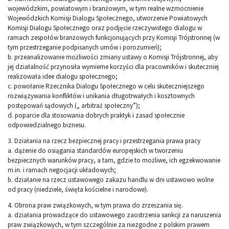
wojewódzkim, powiatowym i branżowym, w tym realne wzmocnienie
Wojewódzkich Komisji Dialogu Społecznego, utworzenie Powiatowych
Komisji Dialogu Społecznego oraz podjęcie rzeczywistego dialogu w
ramach zespołów branżowych funkcjonujących przy Komisji Trójstronnej (w
tym przestrzeganie podpisanych umów i porozumień);
b. przeanalizowanie możliwości zmiany ustawy o Komisji Trójstronnej, aby
jej działalność przynosiła wymierne korzyści dla pracowników i skuteczniej
realizowała idee dialogu społecznego;
c. powołanie Rzecznika Dialogu Społecznego w celu skuteczniejszego
rozwiązywania konfliktów i unikania długotrwałych i kosztownych
postępowań sądowych („ arbitraż społeczny”);
d. poparcie dla stosowania dobrych praktyk i zasad społecznie
odpowiedzialnego biznesu.
3. Działania na rzecz bezpiecznej pracy i przestrzegania prawa pracy
a. dążenie do osiągania standardów europejskich w tworzeniu
bezpiecznych warunków pracy, a tam, gdzie to możliwe, ich egzekwowanie
m.in. i ramach negocjacji układowych;
b. działanie na rzecz ustawowego zakazu handlu w dni ustawowo wolne
od pracy (niedziele, święta kościelne i narodowe).
4. Obrona praw związkowych, w tym prawa do zrzeszania się.
a. działania prowadzące do ustawowego zaostrzenia sankcji za naruszenia
praw związkowych, w tym szczególnie za niezgodne z polskim prawem