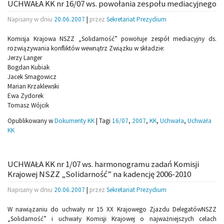
UCHWAŁA KK nr 16/07 ws. powołania zespołu mediacyjnego
Napisany w dniu
20.06.2007
|
przez
Sekretariat Prezydium
Komisja Krajowa NSZZ „Solidarność” powołuje zespół mediacyjny ds.
rozwiązywania konfliktów wewnątrz Związku w składzie:
Jerzy Langer
Bogdan Kubiak
Jacek Smagowicz
Marian Krzaklewski
Ewa Zydorek
Tomasz Wójcik
Opublikowany w
Dokumenty KK
|
Tagi
16/07
,
2007
,
KK
,
Uchwała
,
Uchwała
KK
UCHWAŁA KK nr 1/07 ws. harmonogramu zadań Komisji
Krajowej NSZZ „Solidarność” na kadencję 2006-2010
Napisany w dniu
20.06.2007
|
przez
Sekretariat Prezydium
W nawiązaniu do uchwały nr 15 XX Krajowego Zjazdu DelegatówNSZZ
„Solidarność” i uchwały Komisji Krajowej o najważniejszych celach