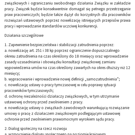
związkowych i ograniczaniu swobodnego działania Związku w zakładzie
pracy. Związek będzie konsekwentnie domagał się pełnego przestrzeganie
praw pracowniczych; będzie także dążył do korzystnych dla pracowników
rozwiązań ustawowych poprzez nowelizację istniejących przepisów prawa
pracy i wprowadzanie standardów uczciwej konkurencji.
Działania szczegółowe
1. Zapewnienie bezpieczeństwa i stabilizacji zatrudnienia poprzez:
a. nowelizację art. 251 i 38 kp poprzez ograniczenie dopuszczalnego
okresu zatrudnienia na czas określony do 18 miesięcy oraz wprowadzenie
zasady uzasadniania i obowiązku konsultacji związkowej zamiaru
wypowiedzenia umów na czas określony zawartych na okres dłuższy niż 12
miesięcy;
b. wypracowanie i wprowadzenie nowej definicji „samozatrudnienia”;
c. nowelizację ustawy o pracy tymczasowej w celu poprawy sytuacji
pracowników tymczasowych;
d. ochronę niezależności działaczy związkowych, w tym utrzymanie
ustawowej ochrony przed zwolnieniem z pracy.
e. nowelizację ustawy o związkach zawodowych warunkującą rozwiązanie
umowy o pracę z działaczem związkowym podlegającym ustawowej
ochronie przed zwolnieniem prawomocnym wyrokiem sądu pracy.
2. Dialog społeczny na rzecz rozwoju
a. wzmocnienie dialogu społecznego na poziomie krajowym,