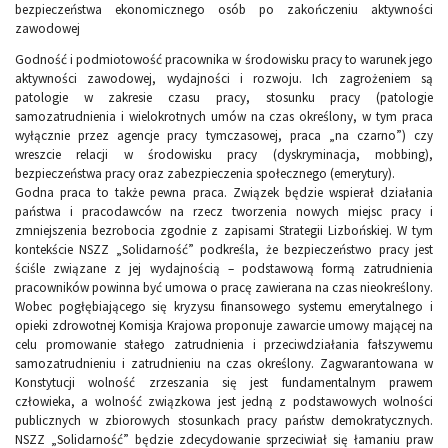
bezpieczeństwa ekonomicznego osób po zakończeniu aktywności
zawodowej
Godność i podmiotowość pracownika w środowisku pracy to warunek jego
aktywności zawodowej, wydajności i rozwoju. Ich zagrożeniem są
patologie w zakresie czasu pracy, stosunku pracy (patologie
samozatrudnienia i wielokrotnych umów na czas określony, w tym praca
wyłącznie przez agencje pracy tymczasowej, praca „na czarno”) czy
wreszcie relacji w środowisku pracy (dyskryminacja, mobbing),
bezpieczeństwa pracy oraz zabezpieczenia społecznego (emerytury).
Godna praca to także pewna praca. Związek będzie wspierał działania
państwa i pracodawców na rzecz tworzenia nowych miejsc pracy i
zmniejszenia bezrobocia zgodnie z zapisami Strategii Lizbońskiej. W tym
kontekście NSZZ „Solidarność” podkreśla, że bezpieczeństwo pracy jest
ściśle związane z jej wydajnością – podstawową formą zatrudnienia
pracowników powinna być umowa o pracę zawierana na czas nieokreślony.
Wobec pogłębiającego się kryzysu finansowego systemu emerytalnego i
opieki zdrowotnej Komisja Krajowa proponuje zawarcie umowy mającej na
celu promowanie stałego zatrudnienia i przeciwdziałania fałszywemu
samozatrudnieniu i zatrudnieniu na czas określony. Zagwarantowana w
Konstytucji wolność zrzeszania się jest fundamentalnym prawem
człowieka, a wolność związkowa jest jedną z podstawowych wolności
publicznych w zbiorowych stosunkach pracy państw demokratycznych.
NSZZ „Solidarność” będzie zdecydowanie sprzeciwiał się łamaniu praw