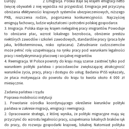
Europy. 2. Emigracja. Polska staje się krajem emigracji netto
(więcej obywateli z niej wyjeżdża niż przyjeżdża). Emigracja jest przyczyną
obniżania efektywności krajowych systemów ubezpieczeniowych, niższego
PKB, niszczenia rodzin, pogorszenia konkurencyjności. Najczęściej
emigrują fachowcy, ludzie wykształceni i potrzebni polskiej gospodarce.
3. Imigracja. Polska staje się krajem nielegalnej pracy imigrantów. Powoduje
to obniżanie płac, wzrost lokalnego bezrobocia, obniżenie prestiżu
niektórych zawodów i szkoleń zawodowych, standardów pracy (praca byle
jaka, krótkoterminowa, nisko opłacana). Zatrudnianie cudzoziemców
może pełnić rolę uzupełniającą na rynku pracy pod warunkami legalności
pracy i niedyskryminacji płacowej i socjalnej migrantów.
4. Reemigracja. W Polsce powroty do kraju mają szanse zaistnieć tylko pod
warunkiem polityki państwa i pracodawców zwiększającej atrakcyjność
warunków życia, pracy, płacy i dostępu do usług. Badania IPiSS wykazały,
że płaca motywująca do powrotu do kraju to kwota około 4 000 zł
miesięcznie.
Zadania państwa i rządu
Poprawa mobilności instytucji
1. Powołanie ośrodka koordynującego określenie kierunków polityki
państwa w zakresie migracji, emigracji i reemigracji.
2. Opracowanie strategii, z której wynika, że polityki migracyjne mają się
przyczynić do wzrostu legalności pracy, uzupełniania lokalnych braków rąk
do pracy, do rozwoju gospodarki krajowej, lokalnej. Natomiast polityka