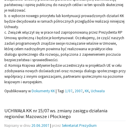
państwową i opinię publiczną do naszych celów i w ten sposób skuteczniej
je realizować.
b. o wyborze nowego priorytetu lub kontynuacji prowadzonych działań KK
będzie decydowała w ramach półrocznych przeglądów realizacji niniejszej
Uchwały.
c. Związek włączył się w prace nad zaproponowaną przez Prezydenta RP
Umową społeczną i będzie je kontynuował. Oczekujemy, że część naszych
zadań programowych znajdzie swoje rozwiązanie właśnie w Umowie,
której celem nadrzędnym powinna być realizowana w praktyce idea
dialogu społecznego dla rozwoju, połączona z zapewnieniem poczucia
bezpieczeństwa i sprawiedliwości.
d. Komisja Krajowa aktywnie będzie uczestniczyła w projektach UE w celu
zdobywania nowych doświadczeń oraz rozwoju dialogu społecznego przy
współpracy z innymi organizacjami, partnerami społecznymi na poziomie
krajowym i europejskim.
Opublikowany w
Dokumenty KK
|
Tagi
1/07
,
2007
,
KK
,
Uchwała
UCHWAŁA KK nr 15/07 ws. zmiany zasięgu działania
regionów: Mazowsze i Płockiego
Napisany w dniu
20.06.2007
|
przez
Sekretariat Prezydium