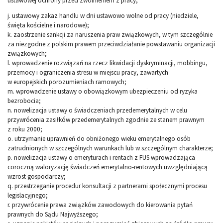
ustawowej ochrony przed zwolnieniem z pracy;
j. ustawowy zakaz handlu w dni ustawowo wolne od pracy (niedziele,
święta kościelne i narodowe);
k. zaostrzenie sankcji za naruszenia praw związkowych, w tym szczególnie
za niezgodne z polskim prawem przeciwdziałanie powstawaniu organizacji
związkowych;
l. wprowadzenie rozwiązań na rzecz likwidacji dyskryminacji, mobbingu,
przemocy i ograniczenia stresu w miejscu pracy, zawartych
w europejskich porozumieniach ramowych;
m. wprowadzenie ustawy o obowiązkowym ubezpieczeniu od ryzyka
bezrobocia;
n. nowelizacja ustawy o świadczeniach przedemerytalnych w celu
przywrócenia zasiłków przedemerytalnych zgodnie ze stanem prawnym
z roku 2000;
o. utrzymanie uprawnień do obniżonego wieku emerytalnego osób
zatrudnionych w szczególnych warunkach lub w szczególnym charakterze;
p. nowelizacja ustawy o emeryturach i rentach z FUS wprowadzająca
coroczną waloryzację świadczeń emerytalno-rentowych uwzględniającą
wzrost gospodarczy;
q. przestrzeganie procedur konsultacji z partnerami społecznymi procesu
legislacyjnego;
r. przywrócenie prawa związków zawodowych do kierowania pytań
prawnych do Sądu Najwyższego;