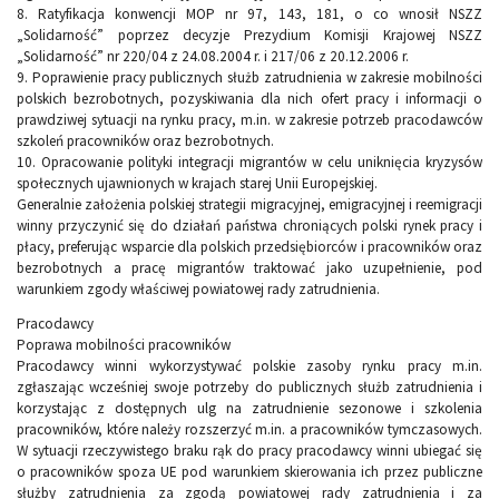
8. Ratyfikacja konwencji MOP nr 97, 143, 181, o co wnosił NSZZ
„Solidarność” poprzez decyzje Prezydium Komisji Krajowej NSZZ
„Solidarność” nr 220/04 z 24.08.2004 r. i 217/06 z 20.12.2006 r.
9. Poprawienie pracy publicznych służb zatrudnienia w zakresie mobilności
polskich bezrobotnych, pozyskiwania dla nich ofert pracy i informacji o
prawdziwej sytuacji na rynku pracy, m.in. w zakresie potrzeb pracodawców
szkoleń pracowników oraz bezrobotnych.
10. Opracowanie polityki integracji migrantów w celu uniknięcia kryzysów
społecznych ujawnionych w krajach starej Unii Europejskiej.
Generalnie założenia polskiej strategii migracyjnej, emigracyjnej i reemigracji
winny przyczynić się do działań państwa chroniących polski rynek pracy i
płacy, preferując wsparcie dla polskich przedsiębiorców i pracowników oraz
bezrobotnych a pracę migrantów traktować jako uzupełnienie, pod
warunkiem zgody właściwej powiatowej rady zatrudnienia.
Pracodawcy
Poprawa mobilności pracowników
Pracodawcy winni wykorzystywać polskie zasoby rynku pracy m.in.
zgłaszając wcześniej swoje potrzeby do publicznych służb zatrudnienia i
korzystając z dostępnych ulg na zatrudnienie sezonowe i szkolenia
pracowników, które należy rozszerzyć m.in. a pracowników tymczasowych.
W sytuacji rzeczywistego braku rąk do pracy pracodawcy winni ubiegać się
o pracowników spoza UE pod warunkiem skierowania ich przez publiczne
służby zatrudnienia za zgodą powiatowej rady zatrudnienia i za