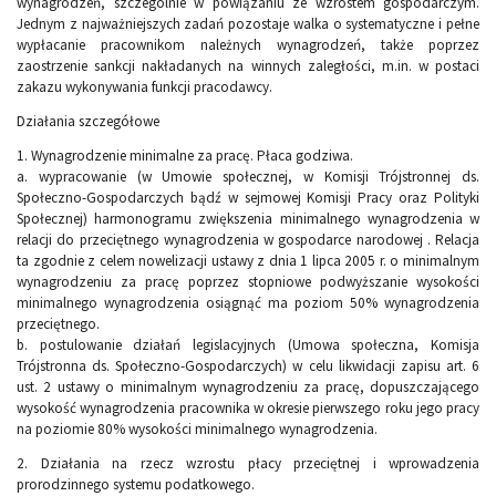
wynagrodzeń, szczególnie w powiązaniu ze wzrostem gospodarczym.
Jednym z najważniejszych zadań pozostaje walka o systematyczne i pełne
wypłacanie pracownikom należnych wynagrodzeń, także poprzez
zaostrzenie sankcji nakładanych na winnych zaległości, m.in. w postaci
zakazu wykonywania funkcji pracodawcy.
Działania szczegółowe
1. Wynagrodzenie minimalne za pracę. Płaca godziwa.
a. wypracowanie (w Umowie społecznej, w Komisji Trójstronnej ds.
Społeczno-Gospodarczych bądź w sejmowej Komisji Pracy oraz Polityki
Społecznej) harmonogramu zwiększenia minimalnego wynagrodzenia w
relacji do przeciętnego wynagrodzenia w gospodarce narodowej . Relacja
ta zgodnie z celem nowelizacji ustawy z dnia 1 lipca 2005 r. o minimalnym
wynagrodzeniu za pracę poprzez stopniowe podwyższanie wysokości
minimalnego wynagrodzenia osiągnąć ma poziom 50% wynagrodzenia
przeciętnego.
b. postulowanie działań legislacyjnych (Umowa społeczna, Komisja
Trójstronna ds. Społeczno-Gospodarczych) w celu likwidacji zapisu art. 6
ust. 2 ustawy o minimalnym wynagrodzeniu za pracę, dopuszczającego
wysokość wynagrodzenia pracownika w okresie pierwszego roku jego pracy
na poziomie 80% wysokości minimalnego wynagrodzenia.
2. Działania na rzecz wzrostu płacy przeciętnej i wprowadzenia
prorodzinnego systemu podatkowego.