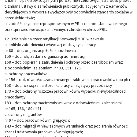
s. uznanie pakietów socjalnych i porozumień zbiorowych za źródło prawa;
t. zmiana ustawy o zamówieniach publicznych, aby jednym z elementów
decydujących o wyborze zwycięzcy były odpowiednie standardy socjalne w
przedsiębiorstwie;
u. zadośćuczynienie represjonowanym w PRL i ofiarom stanu wojennego
oraz sprawiedliwe osądzenie winnych zbrodni w okresie PRL.
12. Działanie na rzecz ratyfikacji Konwencji MOP w zakresie:
a. polityki zatrudnienia i właściwej obsługi rynku pracy
nr 88 – dot. organizacji służb zatrudnienia
150 – dot. roli, zadań i organizacji administracji
168 – dot. popierania zatrudnienia i ochrony przed bezrobociem wraz
z odpowiednimi zaleceniami nr 83, 151 i 176.
b. ochrony pracowników:
nr 156 – dot. równości szans i równego traktowania pracowników obu płci
158 – dot. rozwiązania stosunku pracy z inicjatywy pracodawcy
173 – dot. ochrony roszczeń pracowników w wypadku niewypłacalności
pracodawcy
183 – dot. ochrony macierzyństwa wraz z odpowiednimi zaleceniami
nr 165, 166, 180 i 191.
c. ochrony migrantów:
nr 97 – dot. pracowników migrujących;
143 – dot. migracji w niewłaściwych warunkach oraz popierania równości
szans i traktowania pracowników migrujących;