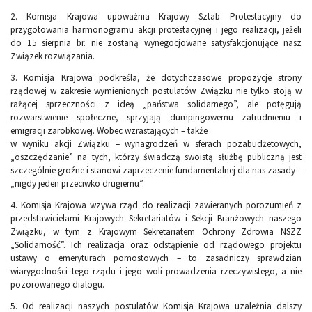
2. Komisja Krajowa upoważnia Krajowy Sztab Protestacyjny do
przygotowania harmonogramu akcji protestacyjnej i jego realizacji, jeżeli
do 15 sierpnia br. nie zostaną wynegocjowane satysfakcjonujące nasz
Związek rozwiązania.
3. Komisja Krajowa podkreśla, że dotychczasowe propozycje strony
rządowej w zakresie wymienionych postulatów Związku nie tylko stoją w
rażącej sprzeczności z ideą „państwa solidarnego”, ale potęgują
rozwarstwienie społeczne, sprzyjają dumpingowemu zatrudnieniu i
emigracji zarobkowej. Wobec wzrastających – także
w wyniku akcji Związku – wynagrodzeń w sferach pozabudżetowych,
„oszczędzanie” na tych, którzy świadczą swoistą służbę publiczną jest
szczególnie groźne i stanowi zaprzeczenie fundamentalnej dla nas zasady –
„nigdy jeden przeciwko drugiemu”.
4. Komisja Krajowa wzywa rząd do realizacji zawieranych porozumień z
przedstawicielami Krajowych Sekretariatów i Sekcji Branżowych naszego
Związku, w tym z Krajowym Sekretariatem Ochrony Zdrowia NSZZ
„Solidarność”. Ich realizacja oraz odstąpienie od rządowego projektu
ustawy o emeryturach pomostowych – to zasadniczy sprawdzian
wiarygodności tego rządu i jego woli prowadzenia rzeczywistego, a nie
pozorowanego dialogu.
5. Od realizacji naszych postulatów Komisja Krajowa uzależnia dalszy