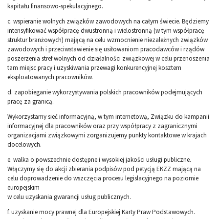
kapitału finansowo-spekulacyjnego.
c. wspieranie wolnych związków zawodowych na całym świecie. Będziemy
intensyfikować współpracę dwustronną i wielostronną (w tym współpracę
struktur branżowych) mającą na celu wzmocnienie niezależnych związków
zawodowych i przeciwstawienie się usiłowaniom pracodawców i rządów
poszerzenia stref wolnych od działalności związkowej w celu przenoszenia
tam miejsc pracy i uzyskiwania przewagi konkurencyjnej kosztem
eksploatowanych pracowników.
d. zapobieganie wykorzystywania polskich pracowników podejmujących
pracę za granicą.
Wykorzystamy sieć informacyjną, w tym internetową, Związku do kampanii
informacyjnej dla pracowników oraz przy współpracy z zagranicznymi
organizacjami związkowymi zorganizujemy punkty kontaktowe w krajach
docelowych.
e. walka o powszechnie dostępne i wysokiej jakości usługi publiczne.
Włączymy się do akcji zbierania podpisów pod petycją EKZZ mającą na
celu doprowadzenie do wszczęcia procesu legislacyjnego na poziomie
europejskim
w celu uzyskania gwarancji usług publicznych.
f. uzyskanie mocy prawnej dla Europejskiej Karty Praw Podstawowych.