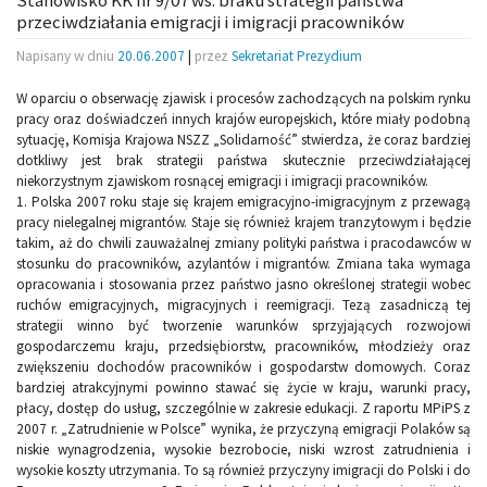
Stanowisko KK nr 9/07 ws. braku strategii państwa
przeciwdziałania emigracji i imigracji pracowników
Napisany w dniu
20.06.2007
|
przez
Sekretariat Prezydium
W oparciu o obserwację zjawisk i procesów zachodzących na polskim rynku
pracy oraz doświadczeń innych krajów europejskich, które miały podobną
sytuację, Komisja Krajowa NSZZ „Solidarność” stwierdza, że coraz bardziej
dotkliwy jest brak strategii państwa skutecznie przeciwdziałającej
niekorzystnym zjawiskom rosnącej emigracji i imigracji pracowników.
1. Polska 2007 roku staje się krajem emigracyjno-imigracyjnym z przewagą
pracy nielegalnej migrantów. Staje się również krajem tranzytowym i będzie
takim, aż do chwili zauważalnej zmiany polityki państwa i pracodawców w
stosunku do pracowników, azylantów i migrantów. Zmiana taka wymaga
opracowania i stosowania przez państwo jasno określonej strategii wobec
ruchów emigracyjnych, migracyjnych i reemigracji. Tezą zasadniczą tej
strategii winno być tworzenie warunków sprzyjających rozwojowi
gospodarczemu kraju, przedsiębiorstw, pracowników, młodzieży oraz
zwiększeniu dochodów pracowników i gospodarstw domowych. Coraz
bardziej atrakcyjnymi powinno stawać się życie w kraju, warunki pracy,
płacy, dostęp do usług, szczególnie w zakresie edukacji. Z raportu MPiPS z
2007 r. „Zatrudnienie w Polsce” wynika, że przyczyną emigracji Polaków są
niskie wynagrodzenia, wysokie bezrobocie, niski wzrost zatrudnienia i
wysokie koszty utrzymania. To są również przyczyny imigracji do Polski i do