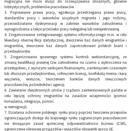
migracyjna nie może służyć do rozwiązywania doraźnych, głównie
lobbystycznych, problemów pracodawców.
3. Poprawianie prawa pracy, egzekucja przestrzegania prawa pracy,
standardów pracy i warunków socjalnych migranta i jego rodziny,
przeciwdziałanie dyskryminacji w zakresie warunków zatrudnienia i
wynagrodzenia a także przeciwko pracy nielegalnej lub nierejestrowanej.
4. Zorganizowanie zintegrowanego systemu informatycznego m.in. w celu
likwidacji obecnej fikcji statystycznej, stworzenie baz danych emigrantów i
imigrantów, stworzenie baz danych zapotrzebowań polskich branż i
przedsiębiorstw.
5. Zorganizowanie sprawnego systemu kontroli wieloinstancyjnej, ze
zmianą kwalifikacji prawnej tzw. zatrudnienia na czarno z wykroczenia na
przestępstwo, z wyższymi sankcjami finansowymi, zamknięciem czasowym
lub dłuższym przedsiębiorstwa, cofnięciem licencji, konfiskatą mienia i karą
więzienia, wreszcie, tworzeniem banków danych nieuczciwych
pracodawców, pośredników i agencji.
6. Zawieranie dwustronnych umów z rządami zainteresowanych państw w
celu lepszej ochrony imigrantów na zasadzie wzajemności (pomoc
konsularna, integracja, pomoc
w reemigracji).
7. Działania ochronne polskiego rynku pracy poprzez tworzenie przepisów
ograniczających dostęp do krajowego rynku zagranicznym pracodawcom
nie stosującym zasad społecznej odpowiedzialności biznesu (CSR),
ograniczenie okresowe przyjazdów i wyjazdów obywateli spoza UE.