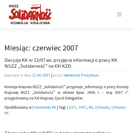
Skip
to
content
Miesiąc:
czerwiec 2007
Decyzja KK nr 13/07 ws. przyjęcia informacji o pracy KK
NSZZ „Solidarność” na XXI KZD
Napisany w dniu
21.06.2007
|
przez
Sekretariat Prezydium
Komisja Krajowa NSZZ „Solidarność” przyjmuje „Informację o pracy Komisji
Krajowej NSZZ „Solidarność” w okresie lipiec 2006 r. – maj 2007 r.”
przygotowaną na XXI Krajowy Zjazd Delegatów.
Opublikowany w
Dokumenty KK
|
Tagi
13/07
,
2007
,
KK
,
Uchwała
,
Uchwała
KK