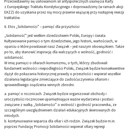
Przeciwstawimy się usiłowaniom sił antyspołecznych usunięcia Karty
z Europejskiego Traktatu Konstytucyjnego i doprowadzimy (w ramach akcji
EKZZ) do uzyskania przez nią mocy prawnie wiążącej przy następnej rewizji
traktatów.
6. Etos „Solidarności” – pamięć dla przyszłości
„Solidarność” jest wielkim dziedzictwem Polski, Europy i świata.
Kultywowanie pamięci o tym dziedzictwie, jego historii, wartościach, w
oparciu o które powstawał nasz Związek – jest naszym obowiązkiem. Także
po to, aby stanowić inspirację dla walczących o wolność, godność i
solidarność.
W imię pamięci o ofiarach komunizmu, o tych, którzy zbudowali
fundament wolności i niepodległości Polski, Związek będzie konsekwentnie
dążył do pokazania historycznej prawdy o przeszłości i wspierał wszelkie
działania legislacyjne zmierzające do zadośćuczynienia ofiarom i
sprawiedliwego osądzenia winnych zbrodni.
a. pamięć o rocznicach. Związek będzie organizował obchody i
uroczystości rocznicowe upamiętniające ważne wydarzenia i postaci
związane z walką „Solidarności” o wolność i godność pracownika, ze
szczególnym uwzględnieniem działań edukacyjnych skierowanych do
młodych.
b. kontynuowanie wsparcia dla ofiar i ich rodzin. Związek będzie m.in.
poprzez Fundację Promocji Solidarności wspierał ofiary represji