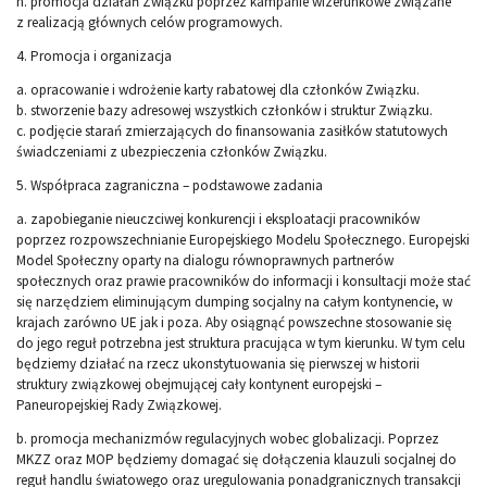
h. promocja działań Związku poprzez kampanie wizerunkowe związane
z realizacją głównych celów programowych.
4. Promocja i organizacja
a. opracowanie i wdrożenie karty rabatowej dla członków Związku.
b. stworzenie bazy adresowej wszystkich członków i struktur Związku.
c. podjęcie starań zmierzających do finansowania zasiłków statutowych
świadczeniami z ubezpieczenia członków Związku.
5. Współpraca zagraniczna – podstawowe zadania
a. zapobieganie nieuczciwej konkurencji i eksploatacji pracowników
poprzez rozpowszechnianie Europejskiego Modelu Społecznego. Europejski
Model Społeczny oparty na dialogu równoprawnych partnerów
społecznych oraz prawie pracowników do informacji i konsultacji może stać
się narzędziem eliminującym dumping socjalny na całym kontynencie, w
krajach zarówno UE jak i poza. Aby osiągnąć powszechne stosowanie się
do jego reguł potrzebna jest struktura pracująca w tym kierunku. W tym celu
będziemy działać na rzecz ukonstytuowania się pierwszej w historii
struktury związkowej obejmującej cały kontynent europejski –
Paneuropejskiej Rady Związkowej.
b. promocja mechanizmów regulacyjnych wobec globalizacji. Poprzez
MKZZ oraz MOP będziemy domagać się dołączenia klauzuli socjalnej do
reguł handlu światowego oraz uregulowania ponadgranicznych transakcji