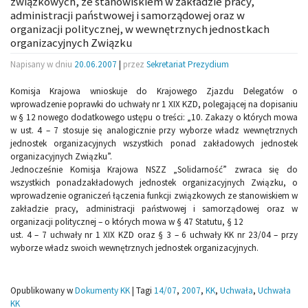
związkowych, ze stanowiskiem w zakładzie pracy,
administracji państwowej i samorządowej oraz w
organizacji politycznej, w wewnętrznych jednostkach
organizacyjnych Związku
Napisany w dniu
20.06.2007
|
przez
Sekretariat Prezydium
Komisja Krajowa wnioskuje do Krajowego Zjazdu Delegatów o
wprowadzenie poprawki do uchwały nr 1 XIX KZD, polegającej na dopisaniu
w § 12 nowego dodatkowego ustępu o treści: „10. Zakazy o których mowa
w ust. 4 – 7 stosuje się analogicznie przy wyborze władz wewnętrznych
jednostek organizacyjnych wszystkich ponad zakładowych jednostek
organizacyjnych Związku”.
Jednocześnie Komisja Krajowa NSZZ „Solidarność” zwraca się do
wszystkich ponadzakładowych jednostek organizacyjnych Związku, o
wprowadzenie ograniczeń łączenia funkcji związkowych ze stanowiskiem w
zakładzie pracy, administracji państwowej i samorządowej oraz w
organizacji politycznej – o których mowa w § 47 Statutu, § 12
ust. 4 – 7 uchwały nr 1 XIX KZD oraz § 3 – 6 uchwały KK nr 23/04 – przy
wyborze władz swoich wewnętrznych jednostek organizacyjnych.
Opublikowany w
Dokumenty KK
|
Tagi
14/07
,
2007
,
KK
,
Uchwała
,
Uchwała
KK