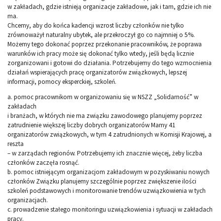
w zakładach, gdzie istnieją organizacje zakładowe, jak i tam, gdzie ich nie
ma.
Chcemy, aby do końca kadencji wzrost liczby członków nie tylko
zrównoważył naturalny ubytek, ale przekroczył go co najmniej o 5%.
Możemy tego dokonać poprzez przekonanie pracowników, że poprawa
warunków ich pracy może się dokonać tylko wtedy, jeśli będą licznie
zorganizowani i gotowi do działania. Potrzebujemy do tego wzmocnienia
działań wspierających pracę organizatorów związkowych, lepszej
informacji, pomocy eksperckiej, szkoleń.
a. pomoc pracownikom w organizowaniu się w NSZZ „Solidarność” w
zakładach
i branżach, w których nie ma związku zawodowego planujemy poprzez
zatrudnienie większej liczby dobrych organizatorów Mamy 41
organizatorów związkowych, w tym 4 zatrudnionych w Komisji Krajowej, a
reszta
– w zarządach regionów. Potrzebujemy ich znacznie więcej, żeby liczba
członków zaczęła rosnąć.
b. pomoc istniejącym organizacjom zakładowym w pozyskiwaniu nowych
członków Związku planujemy szczególnie poprzez zwiększenie ilości
szkoleń podstawowych i monitorowanie trendów uzwiązkowienia w tych
organizacjach.
c. prowadzenie stałego monitoringu uzwiązkowienia i sytuacji w zakładach
pracy.