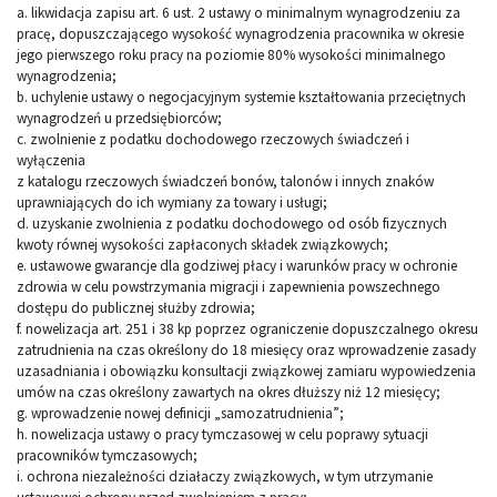
a. likwidacja zapisu art. 6 ust. 2 ustawy o minimalnym wynagrodzeniu za
pracę, dopuszczającego wysokość wynagrodzenia pracownika w okresie
jego pierwszego roku pracy na poziomie 80% wysokości minimalnego
wynagrodzenia;
b. uchylenie ustawy o negocjacyjnym systemie kształtowania przeciętnych
wynagrodzeń u przedsiębiorców;
c. zwolnienie z podatku dochodowego rzeczowych świadczeń i
wyłączenia
z katalogu rzeczowych świadczeń bonów, talonów i innych znaków
uprawniających do ich wymiany za towary i usługi;
d. uzyskanie zwolnienia z podatku dochodowego od osób fizycznych
kwoty równej wysokości zapłaconych składek związkowych;
e. ustawowe gwarancje dla godziwej płacy i warunków pracy w ochronie
zdrowia w celu powstrzymania migracji i zapewnienia powszechnego
dostępu do publicznej służby zdrowia;
f. nowelizacja art. 251 i 38 kp poprzez ograniczenie dopuszczalnego okresu
zatrudnienia na czas określony do 18 miesięcy oraz wprowadzenie zasady
uzasadniania i obowiązku konsultacji związkowej zamiaru wypowiedzenia
umów na czas określony zawartych na okres dłuższy niż 12 miesięcy;
g. wprowadzenie nowej definicji „samozatrudnienia”;
h. nowelizacja ustawy o pracy tymczasowej w celu poprawy sytuacji
pracowników tymczasowych;
i. ochrona niezależności działaczy związkowych, w tym utrzymanie