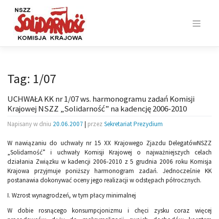
Skip
to
content
Tag:
1/07
UCHWAŁA KK nr 1/07 ws. harmonogramu zadań Komisji
Krajowej NSZZ „Solidarność” na kadencję 2006-2010
Napisany w dniu
20.06.2007
|
przez
Sekretariat Prezydium
W nawiązaniu do uchwały nr 15 XX Krajowego Zjazdu DelegatówNSZZ
„Solidarność” i uchwały Komisji Krajowej o najważniejszych celach
działania Związku w kadencji 2006-2010 z 5 grudnia 2006 roku Komisja
Krajowa przyjmuje poniższy harmonogram zadań. Jednocześnie KK
postanawia dokonywać oceny jego realizacji w odstępach półrocznych.
I. Wzrost wynagrodzeń, w tym płacy minimalnej
W dobie rosnącego konsumpcjonizmu i chęci zysku coraz więcej