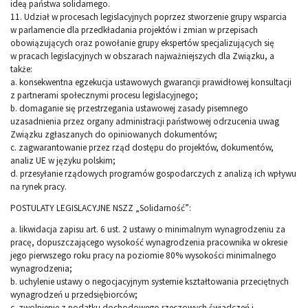
ideą państwa solidarnego.
11. Udział w procesach legislacyjnych poprzez stworzenie grupy wsparcia
w parlamencie dla przedkładania projektów i zmian w przepisach
obowiązujących oraz powołanie grupy ekspertów specjalizujących się
w pracach legislacyjnych w obszarach najważniejszych dla Związku, a
także:
a. konsekwentna egzekucja ustawowych gwarancji prawidłowej konsultacji
z partnerami społecznymi procesu legislacyjnego;
b. domaganie się przestrzegania ustawowej zasady pisemnego
uzasadnienia przez organy administracji państwowej odrzucenia uwag
Związku zgłaszanych do opiniowanych dokumentów;
c. zagwarantowanie przez rząd dostępu do projektów, dokumentów,
analiz UE w języku polskim;
d. przesyłanie rządowych programów gospodarczych z analizą ich wpływu
na rynek pracy.
POSTULATY LEGISLACYJNE NSZZ „Solidarność”:
a. likwidacja zapisu art. 6 ust. 2 ustawy o minimalnym wynagrodzeniu za
pracę, dopuszczającego wysokość wynagrodzenia pracownika w okresie
jego pierwszego roku pracy na poziomie 80% wysokości minimalnego
wynagrodzenia;
b. uchylenie ustawy o negocjacyjnym systemie kształtowania przeciętnych
wynagrodzeń u przedsiębiorców;
c. zwolnienie z podatku dochodowego rzeczowych świadczeń i