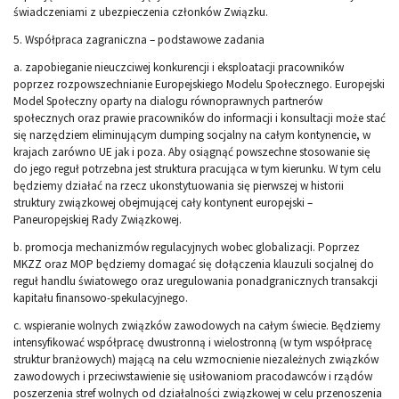
świadczeniami z ubezpieczenia członków Związku.
5. Współpraca zagraniczna – podstawowe zadania
a. zapobieganie nieuczciwej konkurencji i eksploatacji pracowników
poprzez rozpowszechnianie Europejskiego Modelu Społecznego. Europejski
Model Społeczny oparty na dialogu równoprawnych partnerów
społecznych oraz prawie pracowników do informacji i konsultacji może stać
się narzędziem eliminującym dumping socjalny na całym kontynencie, w
krajach zarówno UE jak i poza. Aby osiągnąć powszechne stosowanie się
do jego reguł potrzebna jest struktura pracująca w tym kierunku. W tym celu
będziemy działać na rzecz ukonstytuowania się pierwszej w historii
struktury związkowej obejmującej cały kontynent europejski –
Paneuropejskiej Rady Związkowej.
b. promocja mechanizmów regulacyjnych wobec globalizacji. Poprzez
MKZZ oraz MOP będziemy domagać się dołączenia klauzuli socjalnej do
reguł handlu światowego oraz uregulowania ponadgranicznych transakcji
kapitału finansowo-spekulacyjnego.
c. wspieranie wolnych związków zawodowych na całym świecie. Będziemy
intensyfikować współpracę dwustronną i wielostronną (w tym współpracę
struktur branżowych) mającą na celu wzmocnienie niezależnych związków
zawodowych i przeciwstawienie się usiłowaniom pracodawców i rządów
poszerzenia stref wolnych od działalności związkowej w celu przenoszenia