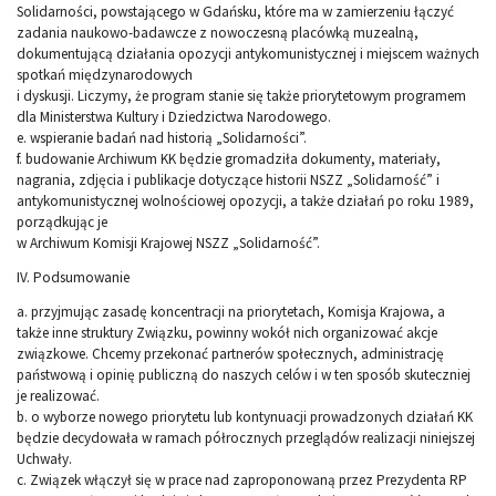
Solidarności, powstającego w Gdańsku, które ma w zamierzeniu łączyć
zadania naukowo-badawcze z nowoczesną placówką muzealną,
dokumentującą działania opozycji antykomunistycznej i miejscem ważnych
spotkań międzynarodowych
i dyskusji. Liczymy, że program stanie się także priorytetowym programem
dla Ministerstwa Kultury i Dziedzictwa Narodowego.
e. wspieranie badań nad historią „Solidarności”.
f. budowanie Archiwum KK będzie gromadziła dokumenty, materiały,
nagrania, zdjęcia i publikacje dotyczące historii NSZZ „Solidarność” i
antykomunistycznej wolnościowej opozycji, a także działań po roku 1989,
porządkując je
w Archiwum Komisji Krajowej NSZZ „Solidarność”.
IV. Podsumowanie
a. przyjmując zasadę koncentracji na priorytetach, Komisja Krajowa, a
także inne struktury Związku, powinny wokół nich organizować akcje
związkowe. Chcemy przekonać partnerów społecznych, administrację
państwową i opinię publiczną do naszych celów i w ten sposób skuteczniej
je realizować.
b. o wyborze nowego priorytetu lub kontynuacji prowadzonych działań KK
będzie decydowała w ramach półrocznych przeglądów realizacji niniejszej
Uchwały.
c. Związek włączył się w prace nad zaproponowaną przez Prezydenta RP