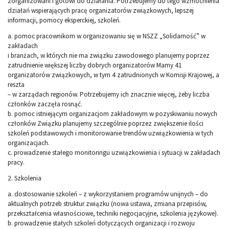
zorganizowani i gotowi do działania. Potrzebujemy do tego wzmocnienia
działań wspierających pracę organizatorów związkowych, lepszej
informacji, pomocy eksperckiej, szkoleń.
a. pomoc pracownikom w organizowaniu się w NSZZ „Solidarność” w
zakładach
i branżach, w których nie ma związku zawodowego planujemy poprzez
zatrudnienie większej liczby dobrych organizatorów Mamy 41
organizatorów związkowych, w tym 4 zatrudnionych w Komisji Krajowej, a
reszta
– w zarządach regionów. Potrzebujemy ich znacznie więcej, żeby liczba
członków zaczęła rosnąć.
b. pomoc istniejącym organizacjom zakładowym w pozyskiwaniu nowych
członków Związku planujemy szczególnie poprzez zwiększenie ilości
szkoleń podstawowych i monitorowanie trendów uzwiązkowienia w tych
organizacjach.
c. prowadzenie stałego monitoringu uzwiązkowienia i sytuacji w zakładach
pracy.
2. Szkolenia
a. dostosowanie szkoleń – z wykorzystaniem programów unijnych – do
aktualnych potrzeb struktur związku (nowa ustawa, zmiana przepisów,
przekształcenia własnościowe, techniki negocjacyjne, szkolenia językowe).
b. prowadzenie stałych szkoleń dotyczących organizacji i rozwoju