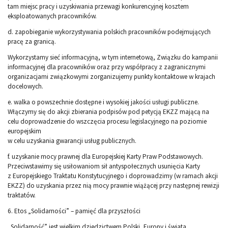
tam miejsc pracy i uzyskiwania przewagi konkurencyjnej kosztem
eksploatowanych pracowników.
d. zapobieganie wykorzystywania polskich pracowników podejmujących
pracę za granicą.
Wykorzystamy sieć informacyjną, w tym internetową, Związku do kampanii
informacyjnej dla pracowników oraz przy współpracy z zagranicznymi
organizacjami związkowymi zorganizujemy punkty kontaktowe w krajach
docelowych.
e. walka o powszechnie dostępne i wysokiej jakości usługi publiczne.
Włączymy się do akcji zbierania podpisów pod petycją EKZZ mającą na
celu doprowadzenie do wszczęcia procesu legislacyjnego na poziomie
europejskim
w celu uzyskania gwarancji usług publicznych.
f. uzyskanie mocy prawnej dla Europejskiej Karty Praw Podstawowych.
Przeciwstawimy się usiłowaniom sił antyspołecznych usunięcia Karty
z Europejskiego Traktatu Konstytucyjnego i doprowadzimy (w ramach akcji
EKZZ) do uzyskania przez nią mocy prawnie wiążącej przy następnej rewizji
traktatów.
6. Etos „Solidarności” – pamięć dla przyszłości
„Solidarność” jest wielkim dziedzictwem Polski, Europy i świata.