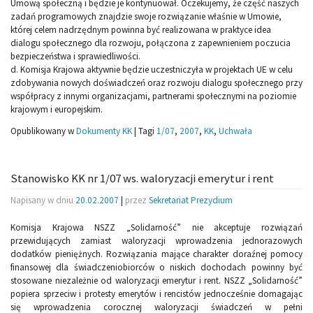
Umową społeczną i będzie je kontynuował. Oczekujemy, że część naszych
zadań programowych znajdzie swoje rozwiązanie właśnie w Umowie,
której celem nadrzędnym powinna być realizowana w praktyce idea
dialogu społecznego dla rozwoju, połączona z zapewnieniem poczucia
bezpieczeństwa i sprawiedliwości.
d. Komisja Krajowa aktywnie będzie uczestniczyła w projektach UE w celu
zdobywania nowych doświadczeń oraz rozwoju dialogu społecznego przy
współpracy z innymi organizacjami, partnerami społecznymi na poziomie
krajowym i europejskim.
Opublikowany w
Dokumenty KK
|
Tagi
1/07
,
2007
,
KK
,
Uchwała
Stanowisko KK nr 1/07 ws. waloryzacji emerytur i rent
Napisany w dniu
20.02.2007
|
przez
Sekretariat Prezydium
Komisja Krajowa NSZZ „Solidarność” nie akceptuje rozwiązań
przewidujących zamiast waloryzacji wprowadzenia jednorazowych
dodatków pieniężnych. Rozwiązania mające charakter doraźnej pomocy
finansowej dla świadczeniobiorców o niskich dochodach powinny być
stosowane niezależnie od waloryzacji emerytur i rent. NSZZ „Solidarność”
popiera sprzeciw i protesty emerytów i rencistów jednocześnie domagając
się wprowadzenia corocznej waloryzacji świadczeń w pełni