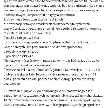
systemów ubezpieczeń osób bezrobotnych w innych krajach UE (ze składką
płaconą przez pracodawców przy wsparciu budżetu państwa) oraz o stanie
prac resortowych (rządowych) i ścieżce dojścia do wdrożenia ustawy o
obowiązkowym ubezpieczeniu od ryzyka bezrobocia.
8. Utrzymanie świadczeń przedemerytalnych
a. nowelizacja ustawy o świadczeniach przedemerytalnych w celu
przywrócenia zasiłków przedemerytalnych zgodnie ze stanem prawnym z
roku 2000 jest realna pod warunkiem:
 nacisku całego Związku;
 consensusu strony społecznej w Trójstronnej Komisji ds. Społeczno-
Gospodarczych ( lub przy pracach nad Umową społeczną);
 pozytywnej opinii rządu;
 projektu poselskiego.
Alternatywnym (częściowym) rozwiązaniem może być realizacja ustawy
o promocji zatrudnienia w zakresie:
 wyższe zasiłki dla bezrobotnych (zgodnie z Konwencją MOP 102, 168)
 objęcie większej ilości bezrobotnych zasiłkiem przez zmianę art. 73
okresu pobierania zasiłku poprzez obniżenie progu przeciętnej stopy
bezrobocia).
9. Utrzymanie uprawnień do obniżonego wieku emerytalnego osób
zatrudnionych w szczególnych warunkach lub w szczególnym charakterze.
10. Wprowadzenie corocznej waloryzacji emerytur i rent uwzględniającej
udział emerytów i rencistów we wzroście gospodarczym kraju zgodnie z