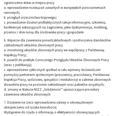
ograniczenia stresu w miejscu pracy
a. wprowadzenie rozwiązań zawartych w europejskich porozumieniach
ramowych;
b. przegląd orzecznictwa krajowego;
c. prowadzenie działań profilaktycznych (akcje informacyjne, szkolenia,
konferencje) wskazujących na zagrożenie, jakie dyskryminacja, mobbing,
przemoc i stres niosą dla środowiska pracy i gospodarki.
6. Wsparcie dla zawierania ponadzakładowych i podnoszenia standardów
zakładowych układów zbiorowych pracy
a. monitoring układów zbiorowych pracy we współpracy z Państwową
Inspekcją Pracy;
b. powrót do praktyki Corocznego Przeglądu Układów Zbiorowych Pracy
(wraz z publikacją);
c. wprowadzenie cyklicznych spotkań w celu wymiany doświadczeń
pomiędzy partnerami społecznymi (pracownicy, pracodawcy, Państwowa
Inspekcja Pracy, sędziowie, specjaliści i mediatorzy) w zakresie zbiorowych
stosunków pracy na poziomie zakładowym oraz pakietów socjalnych;
d. zmiany w Statucie NSZZ „Solidarność” upraszczające procedury
zawierania układów zbiorowych.
7. Działanie na rzecz wprowadzenia ustawy o obowiązkowym
ubezpieczeniu od ryzyka bezrobocia.
Wystąpienie do rządu o informację o efektywności obowiązujących