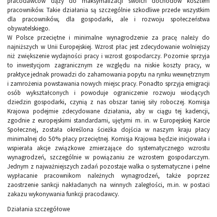
pracodawców dąży do maksymalizacji swoich dochodów kosztem
pracowników. Takie działania są szczególnie szkodliwe przede wszystkim
dla pracowników, dla gospodarki, ale i rozwoju społeczeństwa
obywatelskiego.
W Polsce przeciętne i minimalne wynagrodzenie za pracę należy do
najniższych w Unii Europejskiej. Wzrost płac jest zdecydowanie wolniejszy
niż zwiększenie wydajności pracy i wzrost gospodarczy. Pozornie sprzyja
to inwestycjom zagranicznym ze względu na niskie koszty pracy, w
praktyce jednak prowadzi do zahamowania popytu na rynku wewnętrznym
i zamrożenia powstawania nowych miejsc pracy. Ponadto sprzyja emigracji
osób wykształconych i powoduje ograniczenie rozwoju wiodących
dziedzin gospodarki, czynią z nas obszar taniej siły roboczej. Komisja
Krajowa podejmie zdecydowane działania, aby w ciągu tej kadencji,
zgodnie z europejskimi standardami, ujętymi m. in. w Europejskiej Karcie
Społecznej, została określona ścieżka dojścia w naszym kraju płacy
minimalnej do 50% płacy przeciętnej. Komisja Krajowa będzie inicjowała i
wspierała akcje związkowe zmierzające do systematycznego wzrostu
wynagrodzeń, szczególnie w powiązaniu ze wzrostem gospodarczym.
Jednym z najważniejszych zadań pozostaje walka o systematyczne i pełne
wypłacanie pracownikom należnych wynagrodzeń, także poprzez
zaostrzenie sankcji nakładanych na winnych zaległości, m.in. w postaci
zakazu wykonywania funkcji pracodawcy.
Działania szczegółowe