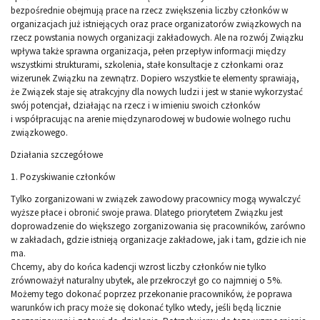
bezpośrednie obejmują prace na rzecz zwiększenia liczby członków w
organizacjach już istniejących oraz prace organizatorów związkowych na
rzecz powstania nowych organizacji zakładowych. Ale na rozwój Związku
wpływa także sprawna organizacja, pełen przepływ informacji między
wszystkimi strukturami, szkolenia, stałe konsultacje z członkami oraz
wizerunek Związku na zewnątrz. Dopiero wszystkie te elementy sprawiają,
że Związek staje się atrakcyjny dla nowych ludzi i jest w stanie wykorzystać
swój potencjał, działając na rzecz i w imieniu swoich członków
i współpracując na arenie międzynarodowej w budowie wolnego ruchu
związkowego.
Działania szczegółowe
1. Pozyskiwanie członków
Tylko zorganizowani w związek zawodowy pracownicy mogą wywalczyć
wyższe płace i obronić swoje prawa. Dlatego priorytetem Związku jest
doprowadzenie do większego zorganizowania się pracowników, zarówno
w zakładach, gdzie istnieją organizacje zakładowe, jak i tam, gdzie ich nie
ma.
Chcemy, aby do końca kadencji wzrost liczby członków nie tylko
zrównoważył naturalny ubytek, ale przekroczył go co najmniej o 5%.
Możemy tego dokonać poprzez przekonanie pracowników, że poprawa
warunków ich pracy może się dokonać tylko wtedy, jeśli będą licznie