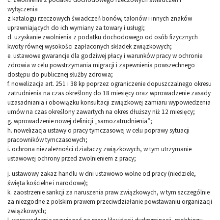
wyłączenia
z katalogu rzeczowych świadczeń bonów, talonów i innych znaków
uprawniających do ich wymiany za towary i usługi;
d. uzyskanie zwolnienia z podatku dochodowego od osób fizycznych
kwoty równej wysokości zapłaconych składek związkowych;
e. ustawowe gwarancje dla godziwej płacy i warunków pracy w ochronie
zdrowia w celu powstrzymania migracji i zapewnienia powszechnego
dostępu do publicznej służby zdrowia;
f. nowelizacja art. 251 i 38 kp poprzez ograniczenie dopuszczalnego okresu
zatrudnienia na czas określony do 18 miesięcy oraz wprowadzenie zasady
uzasadniania i obowiązku konsultacji związkowej zamiaru wypowiedzenia
umów na czas określony zawartych na okres dłuższy niż 12 miesięcy;
g. wprowadzenie nowej definicji „samozatrudnienia”;
h. nowelizacja ustawy o pracy tymczasowej w celu poprawy sytuacji
pracowników tymczasowych;
i. ochrona niezależności działaczy związkowych, w tym utrzymanie
ustawowej ochrony przed zwolnieniem z pracy;
j. ustawowy zakaz handlu w dni ustawowo wolne od pracy (niedziele,
święta kościelne i narodowe);
k. zaostrzenie sankcji za naruszenia praw związkowych, w tym szczególnie
za niezgodne z polskim prawem przeciwdziałanie powstawaniu organizacji
związkowych;