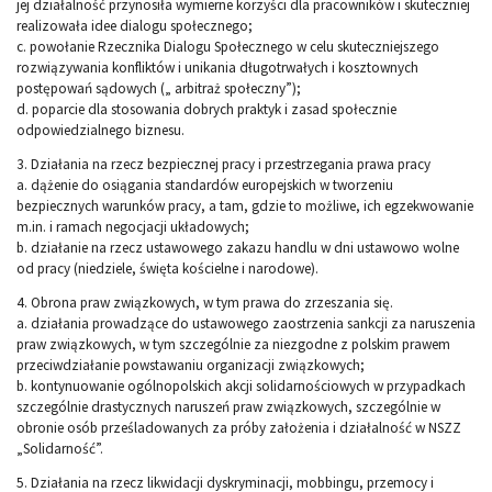
jej działalność przynosiła wymierne korzyści dla pracowników i skuteczniej
realizowała idee dialogu społecznego;
c. powołanie Rzecznika Dialogu Społecznego w celu skuteczniejszego
rozwiązywania konfliktów i unikania długotrwałych i kosztownych
postępowań sądowych („ arbitraż społeczny”);
d. poparcie dla stosowania dobrych praktyk i zasad społecznie
odpowiedzialnego biznesu.
3. Działania na rzecz bezpiecznej pracy i przestrzegania prawa pracy
a. dążenie do osiągania standardów europejskich w tworzeniu
bezpiecznych warunków pracy, a tam, gdzie to możliwe, ich egzekwowanie
m.in. i ramach negocjacji układowych;
b. działanie na rzecz ustawowego zakazu handlu w dni ustawowo wolne
od pracy (niedziele, święta kościelne i narodowe).
4. Obrona praw związkowych, w tym prawa do zrzeszania się.
a. działania prowadzące do ustawowego zaostrzenia sankcji za naruszenia
praw związkowych, w tym szczególnie za niezgodne z polskim prawem
przeciwdziałanie powstawaniu organizacji związkowych;
b. kontynuowanie ogólnopolskich akcji solidarnościowych w przypadkach
szczególnie drastycznych naruszeń praw związkowych, szczególnie w
obronie osób prześladowanych za próby założenia i działalność w NSZZ
„Solidarność”.
5. Działania na rzecz likwidacji dyskryminacji, mobbingu, przemocy i