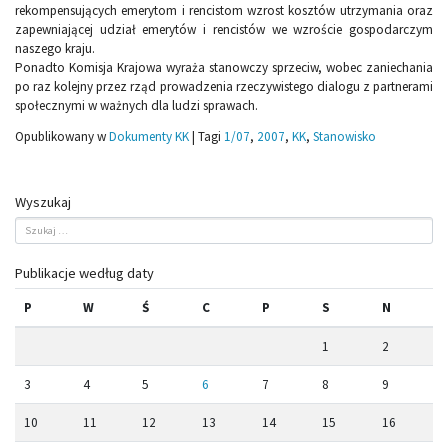
rekompensujących emerytom i rencistom wzrost kosztów utrzymania oraz
zapewniającej udział emerytów i rencistów we wzroście gospodarczym
naszego kraju.
Ponadto Komisja Krajowa wyraża stanowczy sprzeciw, wobec zaniechania
po raz kolejny przez rząd prowadzenia rzeczywistego dialogu z partnerami
społecznymi w ważnych dla ludzi sprawach.
Opublikowany w
Dokumenty KK
|
Tagi
1/07
,
2007
,
KK
,
Stanowisko
Wyszukaj
Publikacje według daty
P
W
Ś
C
P
S
N
1
2
3
4
5
6
7
8
9
10
11
12
13
14
15
16