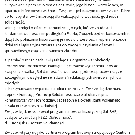
Kultywowanie pamięci o tym dziedzictwie, jego historii, wartościach, w
oparciu o które powstawał nasz Związek – jest naszym obowiązkiem. Także
po to, aby stanowić inspirację dla walczących o wolność, godność i
solidarność.
W imię pamięci o ofiarach komunizmu, o tych, którzy zbudowali
fundament wolności i niepodległości Polski, Związek będzie konsekwentnie
dążył do pokazania historycznej prawdy o przeszłości i wspierał wszelkie
działania legislacyjne zmierzające do zadośćuczynienia ofiarom i
sprawiedliwego osądzenia winnych zbrodni.
a. pamięć o rocznicach. Związek będzie organizował obchody i
uroczystości rocznicowe upamiętniające ważne wydarzenia i postaci
związane z walką „Solidarności” o wolność i godność pracownika, ze
szczególnym uwzględnieniem działań edukacyjnych skierowanych do
młodych.
b. kontynuowanie wsparcia dla ofiar i ich rodzin. Związek będzie m.in.
poprzez Fundację Promocji Solidarności wspierał ofiary represji
komunistycznych i ich rodziny, szczególnie z okresu stanu wojennego.
c. Sala BHP w Stoczni Gdańskiej.
Związek będzie realizował program renowacji historycznej Sali BHP,
będącej własnością NSZZ „Solidarność”.
d. Europejskie Centrum Solidarności.
Związek włączy się jako partner w program budowy Europejskiego Centrum