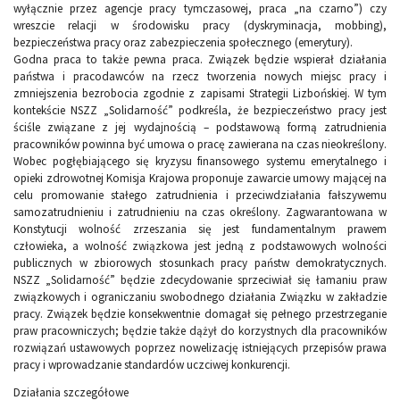
wyłącznie przez agencje pracy tymczasowej, praca „na czarno”) czy
wreszcie relacji w środowisku pracy (dyskryminacja, mobbing),
bezpieczeństwa pracy oraz zabezpieczenia społecznego (emerytury).
Godna praca to także pewna praca. Związek będzie wspierał działania
państwa i pracodawców na rzecz tworzenia nowych miejsc pracy i
zmniejszenia bezrobocia zgodnie z zapisami Strategii Lizbońskiej. W tym
kontekście NSZZ „Solidarność” podkreśla, że bezpieczeństwo pracy jest
ściśle związane z jej wydajnością – podstawową formą zatrudnienia
pracowników powinna być umowa o pracę zawierana na czas nieokreślony.
Wobec pogłębiającego się kryzysu finansowego systemu emerytalnego i
opieki zdrowotnej Komisja Krajowa proponuje zawarcie umowy mającej na
celu promowanie stałego zatrudnienia i przeciwdziałania fałszywemu
samozatrudnieniu i zatrudnieniu na czas określony. Zagwarantowana w
Konstytucji wolność zrzeszania się jest fundamentalnym prawem
człowieka, a wolność związkowa jest jedną z podstawowych wolności
publicznych w zbiorowych stosunkach pracy państw demokratycznych.
NSZZ „Solidarność” będzie zdecydowanie sprzeciwiał się łamaniu praw
związkowych i ograniczaniu swobodnego działania Związku w zakładzie
pracy. Związek będzie konsekwentnie domagał się pełnego przestrzeganie
praw pracowniczych; będzie także dążył do korzystnych dla pracowników
rozwiązań ustawowych poprzez nowelizację istniejących przepisów prawa
pracy i wprowadzanie standardów uczciwej konkurencji.
Działania szczegółowe