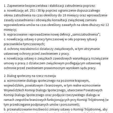
1. Zapewnienie bezpieczeństwa i stabilizacji zatrudnienia poprzez:
a. nowelizację art. 251 i 38 kp poprzez ograniczenie dopuszczalnego
okresu zatrudnienia na czas określony do 18 miesięcy oraz wprowadzenie
zasady uzasadniania i obowiązku konsultacji związkowej zamiaru
wypowiedzenia umów na czas określony zawartych na okres dłuższy niż 12
miesięcy;
b. wypracowanie i wprowadzenie nowej definicji „samozatrudnienia”;
c. nowelizację ustawy o pracy tymczasowej w celu poprawy sytuacji
pracowników tymczasowych;
d. ochronę niezależności działaczy związkowych, w tym utrzymanie
ustawowej ochrony przed zwolnieniem z pracy.
e. nowelizację ustawy o związkach zawodowych warunkującą rozwiązanie
umowy o pracę z działaczem związkowym podlegającym ustawowej
ochronie przed zwolnieniem prawomocnym wyrokiem sądu pracy.
2. Dialog społeczny na rzecz rozwoju
a. wzmocnienie dialogu społecznego na poziomie krajowym,
wojewódzkim, powiatowym i branżowym, w tym realne wzmocnienie
Wojewódzkich Komisji Dialogu Społecznego, utworzenie Powiatowych
Komisji Dialogu Społecznego oraz podjęcie rzeczywistego dialogu w
ramach zespołów branżowych funkcjonujących przy Komisji Trójstronnej (w
tym przestrzeganie podpisanych umów i porozumień);
b. przeanalizowanie możliwości zmiany ustawy o Komisji Trójstronnej, aby