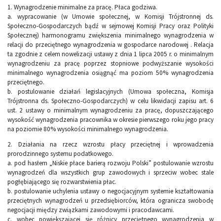
1. Wynagrodzenie minimalne za pracę. Płaca godziwa.
a. wypracowanie (w Umowie społecznej, w Komisji Trójstronnej ds.
Społeczno-Gospodarczych bądź w sejmowej Komisji Pracy oraz Polityki
Społecznej) harmonogramu zwiększenia minimalnego wynagrodzenia w
relacji do przeciętnego wynagrodzenia w gospodarce narodowej . Relacja
ta zgodnie z celem nowelizacji ustawy z dnia 1 lipca 2005 r. o minimalnym
wynagrodzeniu za pracę poprzez stopniowe podwyższanie wysokości
minimalnego wynagrodzenia osiągnąć ma poziom 50% wynagrodzenia
przeciętnego.
b. postulowanie działań legislacyjnych (Umowa społeczna, Komisja
Trójstronna ds. Społeczno-Gospodarczych) w celu likwidacji zapisu art. 6
ust. 2 ustawy o minimalnym wynagrodzeniu za pracę, dopuszczającego
wysokość wynagrodzenia pracownika w okresie pierwszego roku jego pracy
na poziomie 80% wysokości minimalnego wynagrodzenia.
2. Działania na rzecz wzrostu płacy przeciętnej i wprowadzenia
prorodzinnego systemu podatkowego.
a. pod hasłem „Niskie płace barierą rozwoju Polski” postulowanie wzrostu
wynagrodzeń dla wszystkich grup zawodowych i sprzeciw wobec stale
pogłębiającego się rozwarstwienia płac.
b. postulowanie uchylenia ustawy o negocjacyjnym systemie kształtowania
przeciętnych wynagrodzeń u przedsiębiorców, która ogranicza swobodę
negocjacji między związkami zawodowymi i pracodawcami.
c. wobec powiększającej się różnicy przeciętnego wynagrodzenia w