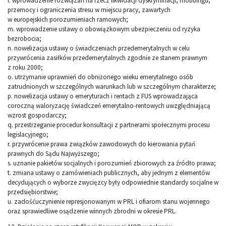
l. wprowadzenie rozwiązań na rzecz likwidacji dyskryminacji, mobbingu,
przemocy i ograniczenia stresu w miejscu pracy, zawartych
w europejskich porozumieniach ramowych;
m. wprowadzenie ustawy o obowiązkowym ubezpieczeniu od ryzyka
bezrobocia;
n. nowelizacja ustawy o świadczeniach przedemerytalnych w celu
przywrócenia zasiłków przedemerytalnych zgodnie ze stanem prawnym
z roku 2000;
o. utrzymanie uprawnień do obniżonego wieku emerytalnego osób
zatrudnionych w szczególnych warunkach lub w szczególnym charakterze;
p. nowelizacja ustawy o emeryturach i rentach z FUS wprowadzająca
coroczną waloryzację świadczeń emerytalno-rentowych uwzględniającą
wzrost gospodarczy;
q. przestrzeganie procedur konsultacji z partnerami społecznymi procesu
legislacyjnego;
r. przywrócenie prawa związków zawodowych do kierowania pytań
prawnych do Sądu Najwyższego;
s. uznanie pakietów socjalnych i porozumień zbiorowych za źródło prawa;
t. zmiana ustawy o zamówieniach publicznych, aby jednym z elementów
decydujących o wyborze zwycięzcy były odpowiednie standardy socjalne w
przedsiębiorstwie;
u. zadośćuczynienie represjonowanym w PRL i ofiarom stanu wojennego
oraz sprawiedliwe osądzenie winnych zbrodni w okresie PRL.