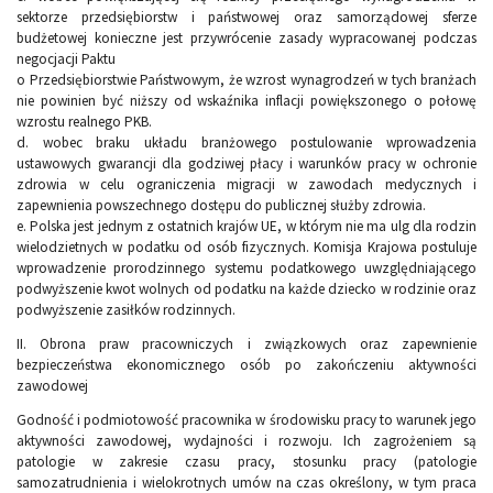
sektorze przedsiębiorstw i państwowej oraz samorządowej sferze
budżetowej konieczne jest przywrócenie zasady wypracowanej podczas
negocjacji Paktu
o Przedsiębiorstwie Państwowym, że wzrost wynagrodzeń w tych branżach
nie powinien być niższy od wskaźnika inflacji powiększonego o połowę
wzrostu realnego PKB.
d. wobec braku układu branżowego postulowanie wprowadzenia
ustawowych gwarancji dla godziwej płacy i warunków pracy w ochronie
zdrowia w celu ograniczenia migracji w zawodach medycznych i
zapewnienia powszechnego dostępu do publicznej służby zdrowia.
e. Polska jest jednym z ostatnich krajów UE, w którym nie ma ulg dla rodzin
wielodzietnych w podatku od osób fizycznych. Komisja Krajowa postuluje
wprowadzenie prorodzinnego systemu podatkowego uwzględniającego
podwyższenie kwot wolnych od podatku na każde dziecko w rodzinie oraz
podwyższenie zasiłków rodzinnych.
II. Obrona praw pracowniczych i związkowych oraz zapewnienie
bezpieczeństwa ekonomicznego osób po zakończeniu aktywności
zawodowej
Godność i podmiotowość pracownika w środowisku pracy to warunek jego
aktywności zawodowej, wydajności i rozwoju. Ich zagrożeniem są
patologie w zakresie czasu pracy, stosunku pracy (patologie
samozatrudnienia i wielokrotnych umów na czas określony, w tym praca