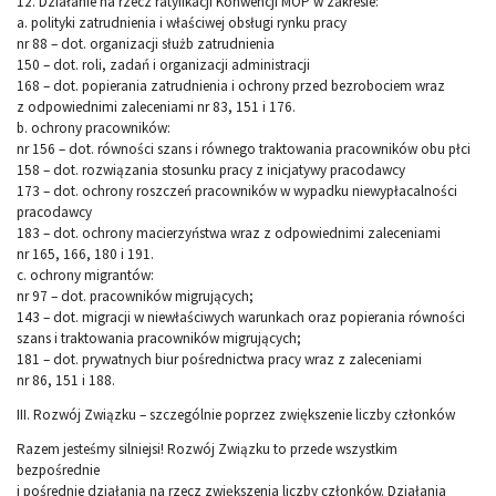
12. Działanie na rzecz ratyfikacji Konwencji MOP w zakresie:
a. polityki zatrudnienia i właściwej obsługi rynku pracy
nr 88 – dot. organizacji służb zatrudnienia
150 – dot. roli, zadań i organizacji administracji
168 – dot. popierania zatrudnienia i ochrony przed bezrobociem wraz
z odpowiednimi zaleceniami nr 83, 151 i 176.
b. ochrony pracowników:
nr 156 – dot. równości szans i równego traktowania pracowników obu płci
158 – dot. rozwiązania stosunku pracy z inicjatywy pracodawcy
173 – dot. ochrony roszczeń pracowników w wypadku niewypłacalności
pracodawcy
183 – dot. ochrony macierzyństwa wraz z odpowiednimi zaleceniami
nr 165, 166, 180 i 191.
c. ochrony migrantów:
nr 97 – dot. pracowników migrujących;
143 – dot. migracji w niewłaściwych warunkach oraz popierania równości
szans i traktowania pracowników migrujących;
181 – dot. prywatnych biur pośrednictwa pracy wraz z zaleceniami
nr 86, 151 i 188.
III. Rozwój Związku – szczególnie poprzez zwiększenie liczby członków
Razem jesteśmy silniejsi! Rozwój Związku to przede wszystkim
bezpośrednie
i pośrednie działania na rzecz zwiększenia liczby członków. Działania