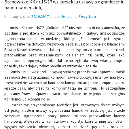
Stanowisko KK nr 15/17 ws. projektu ustawy o ograniczeniu
handlu w niedzielę
Napisany w dniu
24.10.2017
|
przez
Sekretariat Prezydium
omisja Krajowa NSZZ „Solidarność” niezmiennie stoi na stanowisku, że
zgodnie z projektem komitetu obywatelskiego inicjatywy ustawodawczej
ograniczenia handlu w niedzielę, którego „Solidarność” jest częścią,
ograniczenie ma dotyczyć wszystkich niedziel. Jest to spójne z deklaracjami
Prawa i Sprawiedliwości z ostatniej kampanii wyborczej o oddaniu niedzieli
pracownikom oraz wcześniejszymi działaniami tej partii, która jako
ugrupowanie opozycyjne kilka lat temu zgłosiła swój własny projekt
poselski, zakładający zakaz handlu we wszystkie niedziele.
Komisja Krajowa oczekuje wywiązania się przez Prawo i Sprawiedliwość
ze swoich deklaracji uznając kompromisowe propozycje ustanowienia tylko
części niedziel wolnych od handlu za kompromitację a nie kompromis. Jest
jeszcze czas, aby przed tą kompromitacją się uchronić. Tu szczególnie
polecamy Prawu i Sprawiedliwości wsłuchanie się w jednoznaczny głos
Konferencji Episkopatu Polski.
Jeszcze raz przypominamy! Niedziela jest ustawowym dniem wolnym
od pracy i celem ustawy ograniczenia handlu w niedzielę jest przede
wszystkim ograniczenie pracy ponad miliona pracowników branży
handlowej. Większość z nich stanowią kobiety, które w imię wolności i
wygody większości obywateli, zamiast ten dzień spędzać z rodziną,