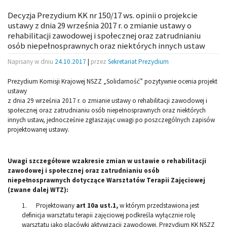
Decyzja Prezydium KK nr 150/17 ws. opinii o projekcie
ustawy z dnia 29 września 2017 r. o zmianie ustawy o
rehabilitacji zawodowej i społecznej oraz zatrudnianiu
osób niepełnosprawnych oraz niektórych innych ustaw
Napisany w dniu
24.10.2017
|
przez
Sekretariat Prezydium
Prezydium Komisji Krajowej NSZZ „Solidarność” pozytywnie ocenia projekt
ustawy
z dnia 29 września 2017 r. o zmianie ustawy o rehabilitacji zawodowej i
społecznej oraz zatrudnianiu osób niepełnosprawnych oraz niektórych
innych ustaw, jednocześnie zgłaszając uwagi po poszczególnych zapisów
projektowanej ustawy.
Uwagi szczegółowe wzakresie zmian w ustawie o rehabilitacji
zawodowej i społecznej oraz zatrudnianiu osób
niepełnosprawnych dotyczące Warsztatów Terapii Zajęciowej
(zwane dalej WTZ):
1. Projektowany
art 10a ust.1,
w którym przedstawiona jest
definicja warsztatu terapii zajęciowej podkreśla wyłącznie rolę
warsztatu jako placówki aktywizacji zawodowej. Prezydium KK NSZZ