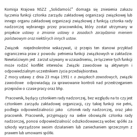
Komisja Krajowa NSZZ „Solidarność” domaga się zniesienia zakazu
łączenia funkcji członka zarządu zakładowej organizacji związkowej lub
innego organu zakładowej organizacji związkowej z funkcją członka rady
nadzorczej wybranego przez pracowników, który został utrzymany w
projekcie
ustawy o zmianie ustawy o zasadach zarządzania mieniem
państwowym oraz niektórych innych ustaw
.
Związek niejednokrotnie wskazywał, iż przepis ten stanowi przykład
ograniczenia praw z powodu pełnienia funkcji związkowych w zakładzie.
Niewłaściwym jest zarzut używany w uzasadnieniu, że łączenie tych funkcji
może rodzić konflikt interesów. Związki zawodowe są aktywnym i
odpowiedzialnym uczestnikiem życia przedsiębiorstwa.
Z mocy ustawy z dnia 23 maja 1991 r.
o związkach zawodowych,
związki
zawodowe odpowiadają za sprawowanie kontroli nad przestrzeganiem
przepisów o czasie pracy oraz bhp.
Pracownik, będący członkiem rady nadzorczej, bez względu na to czy jest
członkiem zarządu zakładowej organizacji, czy takiej funkcji nie pełni,
podlega odpowiedzialności jako członek rady nadzorczej, oraz jako
pracownik. Pracownik, przyjmujący na siebie obowiązki członka rady
nadzorczej, ponosi odpowiedzialność odszkodowawczą wobec spółki za
szkody wyrządzone swoim działaniem lub zaniechaniem sprzecznym z
prawem lub umowami spółki.