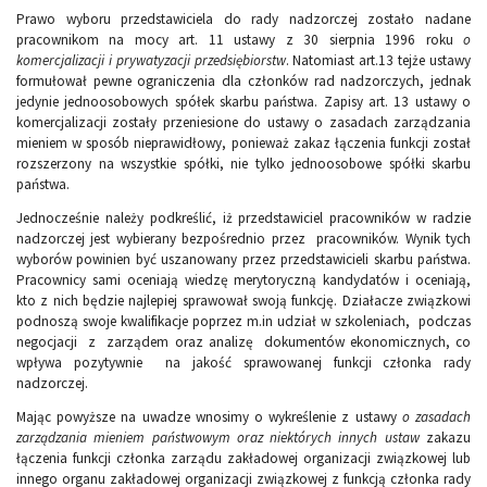
Prawo wyboru przedstawiciela do rady nadzorczej zostało nadane
pracownikom na mocy art. 11 ustawy z 30 sierpnia 1996 roku
o
komercjalizacji i prywatyzacji przedsiębiorstw
. Natomiast art.13 tejże ustawy
formułował pewne ograniczenia dla członków rad nadzorczych, jednak
jedynie jednoosobowych spółek skarbu państwa. Zapisy art. 13 ustawy o
komercjalizacji zostały przeniesione do ustawy o zasadach zarządzania
mieniem w sposób nieprawidłowy, ponieważ zakaz łączenia funkcji został
rozszerzony na wszystkie spółki, nie tylko jednoosobowe spółki skarbu
państwa.
Jednocześnie należy podkreślić, iż przedstawiciel pracowników w radzie
nadzorczej jest wybierany bezpośrednio przez pracowników. Wynik tych
wyborów powinien być uszanowany przez przedstawicieli skarbu państwa.
Pracownicy sami oceniają wiedzę merytoryczną kandydatów i oceniają,
kto z nich będzie najlepiej sprawował swoją funkcję. Działacze związkowi
podnoszą swoje kwalifikacje poprzez m.in udział w szkoleniach, podczas
negocjacji z zarządem oraz analizę dokumentów ekonomicznych, co
wpływa pozytywnie na jakość sprawowanej funkcji członka rady
nadzorczej.
Mając powyższe na uwadze wnosimy o wykreślenie z ustawy
o zasadach
zarządzania mieniem państwowym oraz niektórych innych ustaw
zakazu
łączenia funkcji członka zarządu zakładowej organizacji związkowej lub
innego organu zakładowej organizacji związkowej z funkcją członka rady