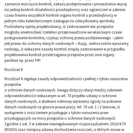
zamiarze wszczęcia kontroli, zakazu podejmowania i prowadzenia więcej
niż jednej kontroli działalności przedsiębiorcy oraz ograniczeń w zakresie
czasu trwania wszystkich kontroli organu kontroli u przedsiębiorcy w
jednym roku kalendarzowym zasługuje na zdecydowaną aprobatę.
Podzielamy opinię projektodawcy, iż zastosowanie ww. przepisów
mogłoby uniemożliwić rzetelne i przeprowadzone we właściwym czasie
postępowanie kontrolne, czyniąc ochronę prawa podstawowego – jakim
jest prawo do ochrony danych osobowych – iluzją. Jednocześnie wyrażamy
nadzieję, iż wskazane zasady kontroli znajdą zastosowanie w przypadku
projektowania kontroli przestrzegania przepisów przez inne organy
państwa np. przez PIP.
Rozdział 8
Rozdział 8 reguluje zasady odpowiedzialności cywilnej z tytułu naruszenia
przepisów
o ochronie danych osobowych. Uwaga dotyczy relacji miedzy zakresem
odpowiedzialności wskazanym w art. 78 projektu ustawy o ochronie
danych osobowych, a skutkami odmowy wyrażenia zgody na pobranie
danych osobowych na gruncie prawa pracy. Art. 78 ust. 1 i 2 stanowi, iż
wystąpienie z roszczeniem przysługuje z tytułu naruszenia praw
przysługujących na mocy przepisów o ochronie danych osobowych.
Zgodnie z ust. 3 w zakresie nieuregulowanym rozporządzeniem 2016/679
(RODO) oraz niniejszą ustawą dochodzenie roszczeń, o których mowa w