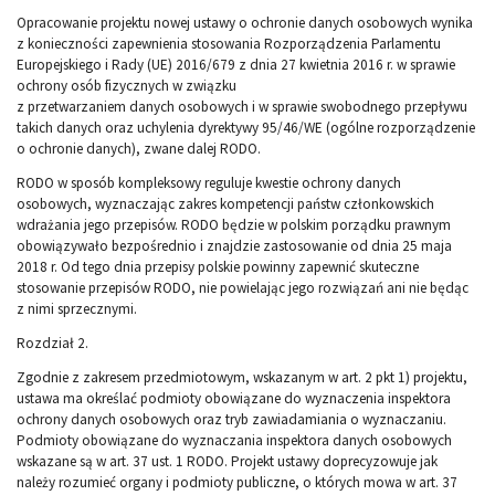
Opracowanie projektu nowej ustawy o ochronie danych osobowych wynika
z konieczności zapewnienia stosowania Rozporządzenia Parlamentu
Europejskiego i Rady (UE) 2016/679 z dnia 27 kwietnia 2016 r. w sprawie
ochrony osób fizycznych w związku
z przetwarzaniem danych osobowych i w sprawie swobodnego przepływu
takich danych oraz uchylenia dyrektywy 95/46/WE (ogólne rozporządzenie
o ochronie danych), zwane dalej RODO.
RODO w sposób kompleksowy reguluje kwestie ochrony danych
osobowych, wyznaczając zakres kompetencji państw członkowskich
wdrażania jego przepisów. RODO będzie w polskim porządku prawnym
obowiązywało bezpośrednio i znajdzie zastosowanie od dnia 25 maja
2018 r. Od tego dnia przepisy polskie powinny zapewnić skuteczne
stosowanie przepisów RODO, nie powielając jego rozwiązań ani nie będąc
z nimi sprzecznymi.
Rozdział 2.
Zgodnie z zakresem przedmiotowym, wskazanym w art. 2 pkt 1) projektu,
ustawa ma określać podmioty obowiązane do wyznaczenia inspektora
ochrony danych osobowych oraz tryb zawiadamiania o wyznaczaniu.
Podmioty obowiązane do wyznaczania inspektora danych osobowych
wskazane są w art. 37 ust. 1 RODO. Projekt ustawy doprecyzowuje jak
należy rozumieć organy i podmioty publiczne, o których mowa w art. 37