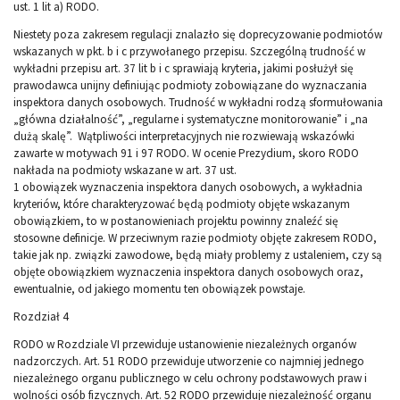
ust. 1 lit a) RODO.
Niestety poza zakresem regulacji znalazło się doprecyzowanie podmiotów
wskazanych w pkt. b i c przywołanego przepisu. Szczególną trudność w
wykładni przepisu art. 37 lit b i c sprawiają kryteria, jakimi posłużył się
prawodawca unijny definiując podmioty zobowiązane do wyznaczania
inspektora danych osobowych. Trudność w wykładni rodzą sformułowania
„główna działalność”, „regularne i systematyczne monitorowanie” i „na
dużą skalę”. Wątpliwości interpretacyjnych nie rozwiewają wskazówki
zawarte w motywach 91 i 97 RODO. W ocenie Prezydium, skoro RODO
nakłada na podmioty wskazane w art. 37 ust.
1 obowiązek wyznaczenia inspektora danych osobowych, a wykładnia
kryteriów, które charakteryzować będą podmioty objęte wskazanym
obowiązkiem, to w postanowieniach projektu powinny znaleźć się
stosowne definicje. W przeciwnym razie podmioty objęte zakresem RODO,
takie jak np. związki zawodowe, będą miały problemy z ustaleniem, czy są
objęte obowiązkiem wyznaczenia inspektora danych osobowych oraz,
ewentualnie, od jakiego momentu ten obowiązek powstaje.
Rozdział 4
RODO w Rozdziale VI przewiduje ustanowienie niezależnych organów
nadzorczych. Art. 51 RODO przewiduje utworzenie co najmniej jednego
niezależnego organu publicznego w celu ochrony podstawowych praw i
wolności osób fizycznych. Art. 52 RODO przewiduje niezależność organu