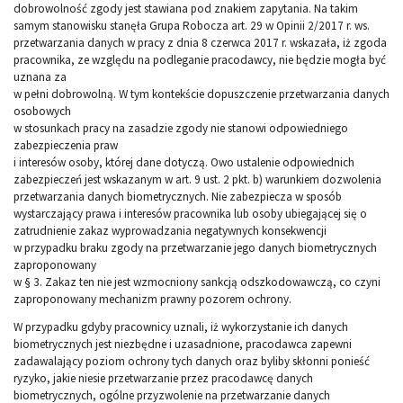
dobrowolność zgody jest stawiana pod znakiem zapytania. Na takim
samym stanowisku stanęła Grupa Robocza art. 29 w Opinii 2/2017 r. ws.
przetwarzania danych w pracy z dnia 8 czerwca 2017 r. wskazała, iż zgoda
pracownika, ze względu na podleganie pracodawcy, nie będzie mogła być
uznana za
w pełni dobrowolną. W tym kontekście dopuszczenie przetwarzania danych
osobowych
w stosunkach pracy na zasadzie zgody nie stanowi odpowiedniego
zabezpieczenia praw
i interesów osoby, której dane dotyczą. Owo ustalenie odpowiednich
zabezpieczeń jest wskazanym w art. 9 ust. 2 pkt. b) warunkiem dozwolenia
przetwarzania danych biometrycznych. Nie zabezpiecza w sposób
wystarczający prawa i interesów pracownika lub osoby ubiegającej się o
zatrudnienie zakaz wyprowadzania negatywnych konsekwencji
w przypadku braku zgody na przetwarzanie jego danych biometrycznych
zaproponowany
w § 3. Zakaz ten nie jest wzmocniony sankcją odszkodowawczą, co czyni
zaproponowany mechanizm prawny pozorem ochrony.
W przypadku gdyby pracownicy uznali, iż wykorzystanie ich danych
biometrycznych jest niezbędne i uzasadnione, pracodawca zapewni
zadawalający poziom ochrony tych danych oraz byliby skłonni ponieść
ryzyko, jakie niesie przetwarzanie przez pracodawcę danych
biometrycznych, ogólne przyzwolenie na przetwarzanie danych