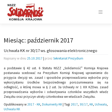
Skip
to
content
Miesiąc:
październik 2017
Uchwała KK nr 30/17 ws. głosowania elektronicznego
Napisany w dniu
25.10.2017
|
przez
Sekretariat Prezydium
a podstawie § 42 ust. 6 Statutu NSZZ „Solidarność” Komisja Krajowa
postanawia scedować na Prezydium Komisji Krajowej uprawnienie do
przyjęcia decyzji ws. zasad i sposobów przeprowadzania wyborów przy
wykorzystaniu środków bezpośredniego porozumiewania się na
odległość, o której mowa w § 2 ust. 3a Uchwały nr 1 XIX KZDws. zasad
przeprowadzania wyborów i odwoływania członków wszystkich władz
Związku oraz przyczyn utraty członkostwa we władzach Związku.
Opublikowany w
2017 - KK
,
Dokumenty KK
|
Tagi
2017
,
30/17
,
KK
,
Uchwała
,
Uchwała KK