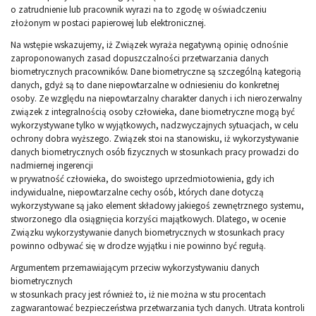
o zatrudnienie lub pracownik wyrazi na to zgodę w oświadczeniu
złożonym w postaci papierowej lub elektronicznej.
Na wstępie wskazujemy, iż Związek wyraża negatywną opinię odnośnie
zaproponowanych zasad dopuszczalności przetwarzania danych
biometrycznych pracowników. Dane biometryczne są szczególną kategorią
danych, gdyż są to dane niepowtarzalne w odniesieniu do konkretnej
osoby. Ze względu na niepowtarzalny charakter danych i ich nierozerwalny
związek z integralnością osoby człowieka, dane biometryczne mogą być
wykorzystywane tylko w wyjątkowych, nadzwyczajnych sytuacjach, w celu
ochrony dobra wyższego. Związek stoi na stanowisku, iż wykorzystywanie
danych biometrycznych osób fizycznych w stosunkach pracy prowadzi do
nadmiernej ingerencji
w prywatność człowieka, do swoistego uprzedmiotowienia, gdy ich
indywidualne, niepowtarzalne cechy osób, których dane dotyczą
wykorzystywane są jako element składowy jakiegoś zewnętrznego systemu,
stworzonego dla osiągnięcia korzyści majątkowych. Dlatego, w ocenie
Związku wykorzystywanie danych biometrycznych w stosunkach pracy
powinno odbywać się w drodze wyjątku i nie powinno być regułą.
Argumentem przemawiającym przeciw wykorzystywaniu danych
biometrycznych
w stosunkach pracy jest również to, iż nie można w stu procentach
zagwarantować bezpieczeństwa przetwarzania tych danych. Utrata kontroli