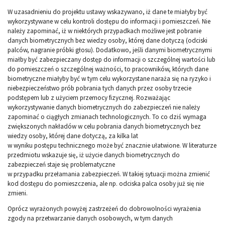
W uzasadnieniu do projektu ustawy wskazywano, iż dane te miałyby być
wykorzystywane w celu kontroli dostępu do informacji i pomieszczeń. Nie
należy zapominać, iż w niektórych przypadkach możliwe jest pobranie
danych biometrycznych bez wiedzy osoby, której dane dotyczą (odciski
palców, nagranie próbki głosu). Dodatkowo, jeśli danymi biometrycznymi
miałby być zabezpieczany dostęp do informacji o szczególnej wartości lub
do pomieszczeń o szczególnej ważności, to pracowników, których dane
biometryczne miałyby być w tym celu wykorzystane naraża się na ryzyko i
niebezpieczeństwo prób pobrania tych danych przez osoby trzecie
podstępem lub z użyciem przemocy fizycznej. Rozważając
wykorzystywanie danych biometrycznych do zabezpieczeń nie należy
zapominać o ciągłych zmianach technologicznych. To co dziś wymaga
zwiększonych nakładów w celu pobrania danych biometrycznych bez
wiedzy osoby, której dane dotyczą, za kilka lat
w wyniku postępu technicznego może być znacznie ułatwione. W literaturze
przedmiotu wskazuje się, iż użycie danych biometrycznych do
zabezpieczeń staje się problematyczne
w przypadku przełamania zabezpieczeń. W takiej sytuacji można zmienić
kod dostępu do pomieszczenia, ale np. odciska palca osoby już się nie
zmieni.
Oprócz wyrażonych powyżej zastrzeżeń do dobrowolności wyrażenia
zgody na przetwarzanie danych osobowych, w tym danych