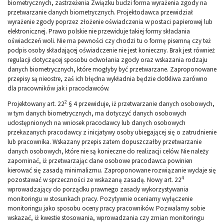
biometrycznych, zastrzeżenia Związku budzi forma wyrażenia zgody na
przetwarzanie danych biometrycznych. Projektodawca przewidział
wyrażenie zgody poprzez złożenie oświadczenia w postaci papierowej lub
elektronicznej. Prawo polskie nie przewiduje takiej formy składania
oświadczeń woli. Nie ma pewności czy chodzi tu o formę pisemną czy też
podpis osoby składającej oświadczenie nie jest konieczny. Brak jest również
regulacji dotyczącej sposobu odwołania zgody oraz wskazania rodzaju
danych biometrycznych, które mogłyby być przetwarzane. Zaproponowane
przepisy są nieostre, zaś ich błędna wykładnia będzie dotkliwa zarówno
dla pracowników jak i pracodawców.
2
Projektowany art. 22
§ 4 przewiduje, iż przetwarzanie danych osobowych,
w tym danych biometrycznych, ma dotyczyć danych osobowych
udostępnionych na wniosek pracodawcy lub danych osobowych
przekazanych pracodawcy z inicjatywy osoby ubiegającej się o zatrudnienie
lub pracownika. Wskazany przepis zatem dopuszczałby przetwarzanie
danych osobowych, które nie są konieczne do realizacji celów. Nie należy
zapominać, iż przetwarzając dane osobowe pracodawca powinien
kierować się zasadą minimalizmu. Zaproponowane rozwiązanie wydaje się
4
pozostawać w sprzeczności ze wskazaną zasadą. Nowy art. 22
wprowadzający do porządku prawnego zasady wykorzystywania
monitoringu w stosunkach pracy. Pozytywnie oceniamy wyłączenie
monitoringu jako sposobu oceny pracy pracowników. Pozwalamy sobie
wskazać, iż kwestie stosowania, wprowadzania czy zmian monitoringu