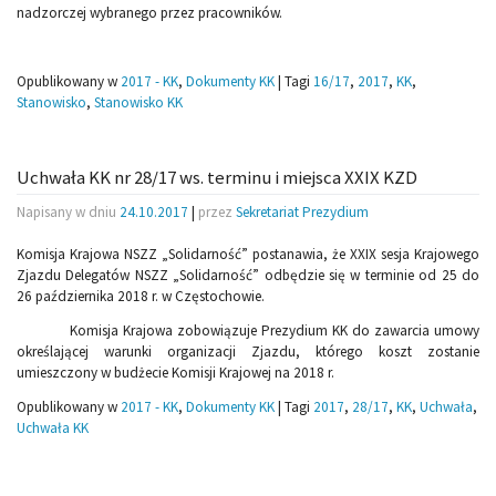
nadzorczej wybranego przez pracowników.
Opublikowany w
2017 - KK
,
Dokumenty KK
|
Tagi
16/17
,
2017
,
KK
,
Stanowisko
,
Stanowisko KK
Uchwała KK nr 28/17 ws. terminu i miejsca XXIX KZD
Napisany w dniu
24.10.2017
|
przez
Sekretariat Prezydium
Komisja Krajowa NSZZ „Solidarność” postanawia, że XXIX sesja Krajowego
Zjazdu Delegatów NSZZ „Solidarność” odbędzie się w terminie od 25 do
26 października 2018 r. w Częstochowie.
Komisja Krajowa zobowiązuje Prezydium KK do zawarcia umowy
określającej warunki organizacji Zjazdu, którego koszt zostanie
umieszczony w budżecie Komisji Krajowej na 2018 r.
Opublikowany w
2017 - KK
,
Dokumenty KK
|
Tagi
2017
,
28/17
,
KK
,
Uchwała
,
Uchwała KK