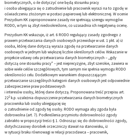
biometrycznych, o ile dotyczyć one będą stosunku pracy
i osoba ubiegająca się o zatrudnienie lub pracownik wyrazi na to zgodę w
oświadczeniu złożonym w postaci papierowej lub elektronicznej. W ocenie
Prezydium KK zaproponowane zasady nie spełniają szeregu wymogów
RODO, w tym są zbyt niedookreślone, co uzasadnia ich negatywną ocenę.
Prezydium KK wskazuje, iż art. 6 RODO regulujący zasady zgodnego z
prawem przetwarzania danych osobowych przewiduje w ust. 1 pkt. a) iż
osoba, której dane dotyczą wyraża zgodę na przetwarzanie danych
osobowych w jednym lub większej liczbie określonych celów. Wskazanie w
projekcie ustawy celu przetwarzania danych biometrycznych – „gdy
dotyczą one stosunku pracy” – jest nieprecyzyjne, zbyt szerokie, zawiera w
sobie wiele celów szczegółowych, tym samym nie spełnia wymogu RODO
określoności celu. Dodatkowym warunkiem dopuszczającym
przetwarzanie szczególnych kategorii danych osobowych jest odpowiednie
zabezpieczenie praw podstawowych
i interesów osoby, której dane dotyczą. Proponowana treść przepisu art.
2
22
k.p. uzależnia dopuszczenie przetwarzania danych biometrycznych
pracownika lub osoby ubiegającej się
o zatrudnienie od zgody tej osoby. RODO wymaga aby zgoda była
dobrowolna (art. 7). Podkreślenia przymiotu dobrowolności zgody
zabrakło w propozycji treści § 1. Odnosząc się do dobrowolności zgody,
dotychczasowy dorobek orzeczniczy stawał na stanowisku, iż
w sytuacji braku równowagi w relacji pracodawca – pracownik,