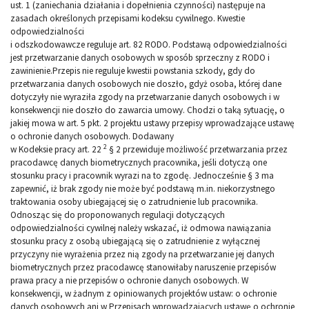
ust. 1 (zaniechania działania i dopełnienia czynności) następuje na
zasadach określonych przepisami kodeksu cywilnego. Kwestie
odpowiedzialności
i odszkodowawcze reguluje art. 82 RODO. Podstawą odpowiedzialności
jest przetwarzanie danych osobowych w sposób sprzeczny z RODO i
zawinienie.Przepis nie reguluje kwestii powstania szkody, gdy do
przetwarzania danych osobowych nie doszło, gdyż osoba, której dane
dotyczyły nie wyraziła zgody na przetwarzanie danych osobowych i w
konsekwencji nie doszło do zawarcia umowy. Chodzi o taką sytuację, o
jakiej mowa w art. 5 pkt. 2 projektu ustawy przepisy wprowadzające ustawę
o ochronie danych osobowych. Dodawany
2
w Kodeksie pracy art. 22
§ 2 przewiduje możliwość przetwarzania przez
pracodawcę danych biometrycznych pracownika, jeśli dotyczą one
stosunku pracy i pracownik wyrazi na to zgodę. Jednocześnie § 3 ma
zapewnić, iż brak zgody nie może być podstawą m.in. niekorzystnego
traktowania osoby ubiegającej się o zatrudnienie lub pracownika.
Odnosząc się do proponowanych regulacji dotyczących
odpowiedzialności cywilnej należy wskazać, iż odmowa nawiązania
stosunku pracy z osobą ubiegającą się o zatrudnienie z wyłącznej
przyczyny nie wyrażenia przez nią zgody na przetwarzanie jej danych
biometrycznych przez pracodawcę stanowiłaby naruszenie przepisów
prawa pracy a nie przepisów o ochronie danych osobowych. W
konsekwencji, w żadnym z opiniowanych projektów ustaw: o ochronie
danych osobowych ani w Przepisach wprowadzających ustawę o ochronie