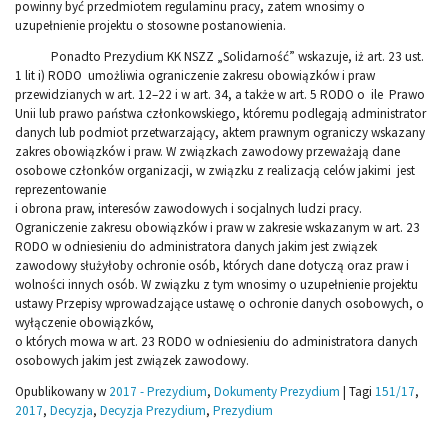
powinny być przedmiotem regulaminu pracy, zatem wnosimy o
uzupełnienie projektu o stosowne postanowienia.
Ponadto Prezydium KK NSZZ „Solidarność” wskazuje, iż art. 23 ust.
1 lit i) RODO umożliwia ograniczenie zakresu obowiązków i praw
przewidzianych w art. 12–22 i w art. 34, a także w art. 5 RODO o ile Prawo
Unii lub prawo państwa członkowskiego, któremu podlegają administrator
danych lub podmiot przetwarzający, aktem prawnym ograniczy wskazany
zakres obowiązków i praw. W związkach zawodowy przeważają dane
osobowe członków organizacji, w związku z realizacją celów jakimi jest
reprezentowanie
i obrona praw, interesów zawodowych i socjalnych ludzi pracy.
Ograniczenie zakresu obowiązków i praw w zakresie wskazanym w art. 23
RODO w odniesieniu do administratora danych jakim jest związek
zawodowy służyłoby ochronie osób, których dane dotyczą oraz praw i
wolności innych osób. W związku z tym wnosimy o uzupełnienie projektu
ustawy Przepisy wprowadzające ustawę o ochronie danych osobowych, o
wyłączenie obowiązków,
o których mowa w art. 23 RODO w odniesieniu do administratora danych
osobowych jakim jest związek zawodowy.
Opublikowany w
2017 - Prezydium
,
Dokumenty Prezydium
|
Tagi
151/17
,
2017
,
Decyzja
,
Decyzja Prezydium
,
Prezydium