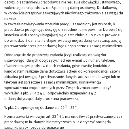
decyzji o zatrudnieniu pracodawca nie realizuje obowiązku ustawowego,
wobec tego brak podstaw do żądania tej danej osobowej. Dodatkowo,
w kontekście przepisów zakazujących nierównego traktowania ze względu
na wiek
w zakresie nawiązywania stosunku pracy, uzasadniony jest wniosek, iż
pracodawca podejmując decyzję o zatrudnieniu nie powinien kierować się
kryterium wieku osoby ubiegającej się o zatrudnienie. To z kolei prowadzi
do wniosku, iż dana ta na etapie rekrutacji nie jest daną konieczną, zaś jej
przetwarzanie przez pracodawcę będzie sprzeczne z zasadą minimalizmu.
Odnosząc się do propozycji żądania (czyli realizacji obowiązku
ustawowego) danych dotyczących adresu e-mail lub numeru telefonu,
również brak jest podstaw do ich żądania, gdyż kwestię kontaktu z
kandydatem realizuje dana dotycząca adresu do korespondencji. Zatem
aktualna jest uwaga, iż przetwarzanie danych: adresu e-mailowego lub nr
telefonu jest sprzeczne z zasadą minimalizmu. Konsekwencją
wprowadzenia proponowanych przez Związek zmian powinno być
wykreślenie pkt. 2 i 4 z § 1 i odpowiednio uzupełnienie § 2
o daną dotyczącą daty urodzenia pracownika.
2
4
W pkt. 2 proponuje się dodanie art. 22
– 22
.
2
Norma zawarta w nowym art. 22
§ 1 ma umożliwiać przetwarzanie przez
pracodawcę m.in. danych biometrycznych o ile dotyczyć one będą
stosunku pracy i osoba ubiegająca się