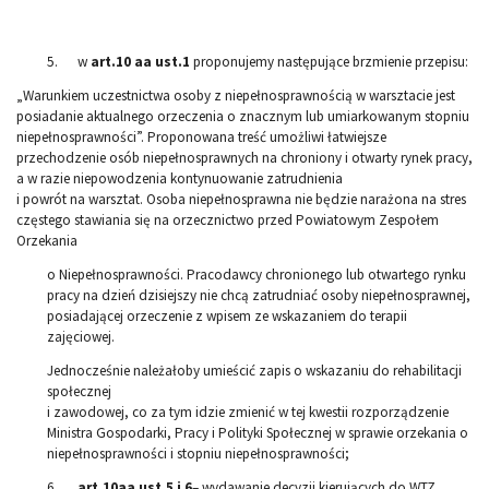
5. w
art.10 aa ust.1
proponujemy następujące brzmienie przepisu:
„Warunkiem uczestnictwa osoby z niepełnosprawnością w warsztacie jest
posiadanie aktualnego orzeczenia o znacznym lub umiarkowanym stopniu
niepełnosprawności”. Proponowana treść umożliwi łatwiejsze
przechodzenie osób niepełnosprawnych na chroniony i otwarty rynek pracy,
a w razie niepowodzenia kontynuowanie zatrudnienia
i powrót na warsztat. Osoba niepełnosprawna nie będzie narażona na stres
częstego stawiania się na orzecznictwo przed Powiatowym Zespołem
Orzekania
o Niepełnosprawności. Pracodawcy chronionego lub otwartego rynku
pracy na dzień dzisiejszy nie chcą zatrudniać osoby niepełnosprawnej,
posiadającej orzeczenie z wpisem ze wskazaniem do terapii
zajęciowej.
Jednocześnie należałoby umieścić zapis o wskazaniu do rehabilitacji
społecznej
i zawodowej, co za tym idzie zmienić w tej kwestii rozporządzenie
Ministra Gospodarki, Pracy i Polityki Społecznej w sprawie orzekania o
niepełnosprawności i stopniu niepełnosprawności;
6.
art.10aa ust.5 i 6
– wydawanie decyzji kierujących do WTZ