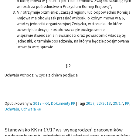
o której mowa w § 3 ust. 1 pkt 1 lub członków Związku składających
wniosek za pośrednictwem Prezydium Komisji Krajowej”;
§ 7 otrzymuje brzmienie: „zarząd regionu lub odpowiednio Komisja
Krajowa ma obowiązek przesłać wniosek, o którym mowa w § 6,
władzy jednostki organizacyjnej Związku, w stosunku do której
uchwały lub decyzji zostało wszczęte postępowanie
w sprawie stwierdzenia nieważności oraz powiadomić władzę tej
jednostki, o terminie posiedzenia, na którym będzie podejmowana
uchwała w tej sprawie
§ 2
Uchwała wchodzi w życie z dniem podjęcia.
Opublikowany w
2017 - KK
,
Dokumenty KK
|
Tagi
2017
,
22/2013
,
29/17
,
KK
,
Uchwała
,
Uchwała KK
Stanowisko KK nr 17/17 ws. wynagrodzeń pracowników
pedagogicznych, administracji i obsługi oraz pracowników