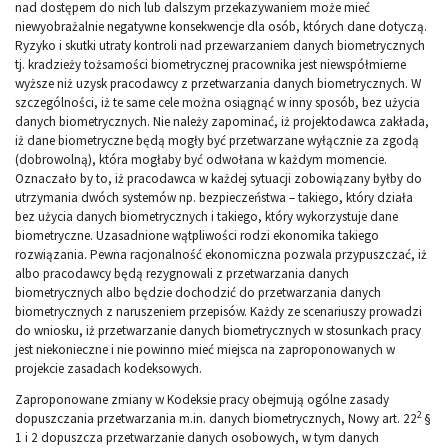
nad dostępem do nich lub dalszym przekazywaniem może mieć
niewyobrażalnie negatywne konsekwencje dla osób, których dane dotyczą.
Ryzyko i skutki utraty kontroli nad przewarzaniem danych biometrycznych
tj. kradzieży tożsamości biometrycznej pracownika jest niewspółmierne
wyższe niż uzysk pracodawcy z przetwarzania danych biometrycznych. W
szczególności, iż te same cele można osiągnąć w inny sposób, bez użycia
danych biometrycznych. Nie należy zapominać, iż projektodawca zakłada,
iż dane biometryczne będą mogły być przetwarzane wyłącznie za zgodą
(dobrowolną), która mogłaby być odwołana w każdym momencie.
Oznaczało by to, iż pracodawca w każdej sytuacji zobowiązany byłby do
utrzymania dwóch systemów np. bezpieczeństwa – takiego, który działa
bez użycia danych biometrycznych i takiego, który wykorzystuje dane
biometryczne. Uzasadnione wątpliwości rodzi ekonomika takiego
rozwiązania. Pewna racjonalność ekonomiczna pozwala przypuszczać, iż
albo pracodawcy będą rezygnowali z przetwarzania danych
biometrycznych albo będzie dochodzić do przetwarzania danych
biometrycznych z naruszeniem przepisów. Każdy ze scenariuszy prowadzi
do wniosku, iż przetwarzanie danych biometrycznych w stosunkach pracy
jest niekonieczne i nie powinno mieć miejsca na zaproponowanych w
projekcie zasadach kodeksowych.
Zaproponowane zmiany w Kodeksie pracy obejmują ogólne zasady
2
dopuszczania przetwarzania m.in. danych biometrycznych, Nowy art. 22
§
1 i 2 dopuszcza przetwarzanie danych osobowych, w tym danych