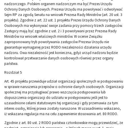
nadzorczego. Polskim organem nadzorczym ma być Prezes Urzędu
Ochrony Danych Osobowych. Prezesa Urzędu ma powoływać i odwoływać
Sejm RP za zgodą Senatu na wniosek Prezesa Rady Ministrów (art. 20 ust. 3
projektu). Zgodnie z art. 22 ust. 1 projektu Prezes Urzędu Ochrony Danych
Osobowych ma wykonywać swoje zadania przy pomocy trzech zastępców.
Zastępcy mają być zgodnie z ust. 2 i 3 powoływani przez Prezesa Rady
Ministrów na wniosek właściwych ministrów. W ocenie Związku
zaproponowany tryb powoływania zastępców Prezesa Urzędu nie
gwarantuje wymaganej przez RODO niezależności działania urzędu
nadzoru. Owa niezależność jest konieczna, gdyż urząd nadzoru będzie
kontrolował przetwarzanie danych osobowych również przez organy
państwa.
Rozdział 5
Art. 45 projektu przewiduje udział organizacji społecznych w postępowaniu
w sprawie naruszenia przepisów o ochronie danych osobowych. Organizacji
społecznej ma przysługiwać prawo wszczęcia postępowania lub
dopuszczenia organizacji do udziału w postępowaniu jeśli jest to
uzasadnione celami statutowymi tej organizacji i gdy przemawia za tym
interes osoby, której prawa zostały naruszone. W uzasadnieniu wskazano,
iż wskazana regulacja ma na celu zapewnienie stosowania art. 80 RODO.
Zgodnie z art. 80 ust. 2 RODO państwa członkowskie mogą przewidzieć, że