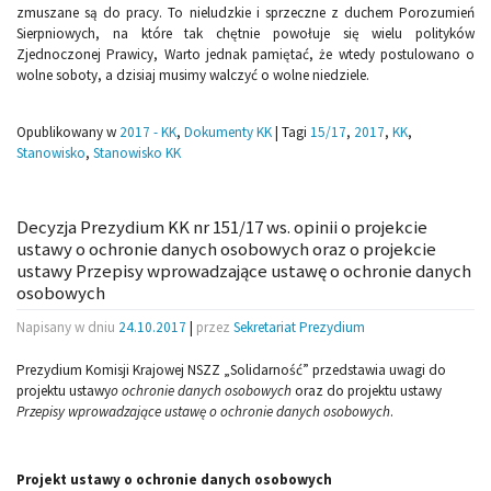
zmuszane są do pracy. To nieludzkie i sprzeczne z duchem Porozumień
Sierpniowych, na które tak chętnie powołuje się wielu polityków
Zjednoczonej Prawicy, Warto jednak pamiętać, że wtedy postulowano o
wolne soboty, a dzisiaj musimy walczyć o wolne niedziele.
Opublikowany w
2017 - KK
,
Dokumenty KK
|
Tagi
15/17
,
2017
,
KK
,
Stanowisko
,
Stanowisko KK
Decyzja Prezydium KK nr 151/17 ws. opinii o projekcie
ustawy o ochronie danych osobowych oraz o projekcie
ustawy Przepisy wprowadzające ustawę o ochronie danych
osobowych
Napisany w dniu
24.10.2017
|
przez
Sekretariat Prezydium
Prezydium Komisji Krajowej NSZZ „Solidarność” przedstawia uwagi do
projektu ustawy
o ochronie danych osobowych
oraz do projektu ustawy
Przepisy wprowadzające ustawę o ochronie danych osobowych
.
Projekt ustawy o ochronie danych osobowych