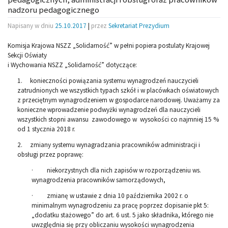
nadzoru pedagogicznego
Napisany w dniu
25.10.2017
|
przez
Sekretariat Prezydium
Komisja Krajowa NSZZ „Solidarność” w pełni popiera postulaty Krajowej
Sekcji Oświaty
i Wychowania NSZZ „Solidarność” dotyczące:
1. konieczności powiązania systemu wynagrodzeń nauczycieli
zatrudnionych we wszystkich typach szkół i w placówkach oświatowych
z przeciętnym wynagrodzeniem w gospodarce narodowej. Uważamy za
konieczne wprowadzenie podwyżki wynagrodzeń dla nauczycieli
wszystkich stopni awansu zawodowego w wysokości co najmniej 15 %
od 1 stycznia 2018 r.
2. zmiany systemu wynagradzania pracowników administracji i
obsługi przez poprawę:
· niekorzystnych dla nich zapisów w rozporządzeniu ws.
wynagrodzenia pracowników samorządowych,
· zmianę w ustawie z dnia 10 października 2002 r. o
minimalnym wynagrodzeniu za pracę poprzez dopisanie pkt 5:
„dodatku stażowego” do art. 6 ust. 5 jako składnika, którego nie
uwzględnia się przy obliczaniu wysokości wynagrodzenia