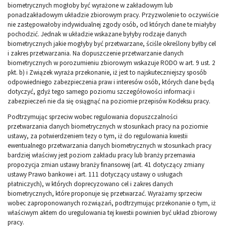
biometrycznych mogłoby być wyrażone w zakładowym lub
ponadzakładowym układzie zbiorowym pracy. Przyzwolenie to oczywiście
nie zastępowałoby indywidualnej zgody osób, od których dane te miałyby
pochodzić. Jednak w układzie wskazane byłyby rodzaje danych
biometrycznych jakie mogłyby być przetwarzane, ściśle określony byłby cel
i zakres przetwarzania. Na dopuszczenie przetwarzanie danych
biometrycznych w porozumieniu zbiorowym wskazuje RODO w art. 9 ust. 2
pkt. b) i Związek wyraża przekonanie, iż jest to najskuteczniejszy sposób
odpowiedniego zabezpieczenia praw i interesów osób, których dane będą
dotyczyć, gdyż tego samego poziomu szczegółowości informacji i
zabezpieczeń nie da się osiągnąć na poziomie przepisów Kodeksu pracy.
Podtrzymując sprzeciw wobec regulowania dopuszczalności
przetwarzania danych biometrycznych w stosunkach pracy na poziomie
ustawy, za potwierdzeniem tezy o tym, iż do regulowania kwestii
ewentualnego przetwarzania danych biometrycznych w stosunkach pracy
bardziej właściwy jest poziom zakładu pracy lub branży przemawia
propozycja zmian ustawy branży finansowej (art. 41 dotyczący zmiany
ustawy Prawo bankowe i art. 111 dotyczący ustawy o usługach
płatniczych), w których doprecyzowano cel i zakres danych
biometrycznych, które proponuje się przetwarzać. Wyrażamy sprzeciw
wobec zaproponowanych rozwiązań, podtrzymując przekonanie o tym, iż
właściwym aktem do uregulowania tej kwestii powinien być układ zbiorowy
pracy.