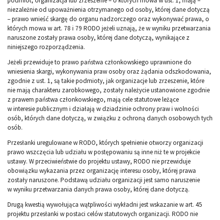
podmiot, organizacja lub zrzeszenie – o których mowa w ust. 1, mają –
niezależnie od upoważnienia otrzymanego od osoby, której dane dotyczą
– prawo wnieść skargę do organu nadzorczego oraz wykonywać prawa, o
których mowa w art. 78 i 79 RODO jeżeli uznają, że w wyniku przetwarzania
naruszone zostały prawa osoby, której dane dotyczą, wynikające z
niniejszego rozporządzenia.
Jeżeli przewiduje to prawo państwa członkowskiego uprawnione do
wniesienia skargi, wykonywania praw osoby oraz żądania odszkodowania,
zgodnie z ust. 1, są takie podmioty, jak organizacje lub zrzeszenie, które
nie mają charakteru zarobkowego, zostały należycie ustanowione zgodnie
z prawem państwa członkowskiego, mają cele statutowe leżące
w interesie publicznym i działają w dziadzinie ochrony praw i wolności
osób, których dane dotyczą, w związku z ochroną danych osobowych tych
osób.
Przesłanki uregulowane w RODO, których spełnienie otworzy organizacji
prawo wszczęcia lub udziału w postępowaniu są inne niż te w projekcie
ustawy. W przeciwieństwie do projektu ustawy, RODO nie przewiduje
obowiązku wykazania przez organizację interesu osoby, której prawa
zostały naruszone. Podstawą udziału organizacji jest samo naruszenie
w wyniku przetwarzania danych prawa osoby, której dane dotyczą.
Drugą kwestią wywołująca wątpliwości wykładni jest wskazanie w art. 45
projektu przesłanki w postaci celów statutowych organizacji. RODO nie