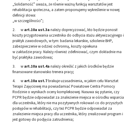
„Solidarność” uważa, że równie ważną funkcją warsztatów jest
rehabilitacja społeczna, a zatem proponujemy wykreślenie w nowej
definicji słowa:
„w szczególności”;
2. w
art.10a ust.3a
należy doprecyzować, kto będzie ponosił
koszty przygotowania uczestnika do odbycia stażu aktywizacyjnego i
praktyk zawodowych, w tym: badania lekarskie, szkolenie BHP,
zabezpieczenie w odzież ochronną, koszty opiekuna
w zakładzie pracy. Należy również zdefiniować, czym dokładnie ma
być praktyka zawodowa;
3. w
art.10a ust.4a
należy określić z jakich środków będzie
finansowane stanowisko trenera pracy;
4. w
art.10a ust.7
brakuje uzasadnienia, w jakim celu Warsztat
Terapii Zajęciowej ma powiadamiać Powiatowe Centra Pomocy
Rodzinie o wynikach oceny kompleksowej. Nasuwa się pytanie, czy
PCPR będzie odpowiadał za znalezienie miejsca w ośrodku wsparcia
dla uczestnika, który nie ma pozytywnych rokowań co do przyszłych
postępów w rehabilitacji, czy też PCPR będzie odpowiadał za
znalezienie miejsca pracy dla uczestnika, który zrealizował program i
jest gotowy do podjęcia zatrudnienia;