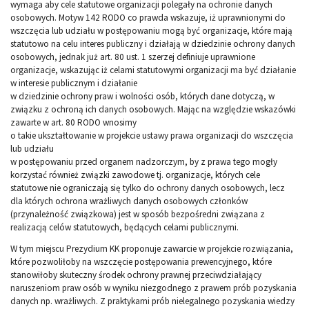
wymaga aby cele statutowe organizacji polegały na ochronie danych
osobowych. Motyw 142 RODO co prawda wskazuje, iż uprawnionymi do
wszczęcia lub udziału w postępowaniu mogą być organizacje, które mają
statutowo na celu interes publiczny i działają w dziedzinie ochrony danych
osobowych, jednak już art. 80 ust. 1 szerzej definiuje uprawnione
organizacje, wskazując iż celami statutowymi organizacji ma być działanie
w interesie publicznym i działanie
w dziedzinie ochrony praw i wolności osób, których dane dotyczą, w
związku z ochroną ich danych osobowych. Mając na względzie wskazówki
zawarte w art. 80 RODO wnosimy
o takie ukształtowanie w projekcie ustawy prawa organizacji do wszczęcia
lub udziału
w postępowaniu przed organem nadzorczym, by z prawa tego mogły
korzystać również związki zawodowe tj. organizacje, których cele
statutowe nie ograniczają się tylko do ochrony danych osobowych, lecz
dla których ochrona wrażliwych danych osobowych członków
(przynależność związkowa) jest w sposób bezpośredni związana z
realizacją celów statutowych, będących celami publicznymi.
W tym miejscu Prezydium KK proponuje zawarcie w projekcie rozwiązania,
które pozwoliłoby na wszczęcie postępowania prewencyjnego, które
stanowiłoby skuteczny środek ochrony prawnej przeciwdziałający
naruszeniom praw osób w wyniku niezgodnego z prawem prób pozyskania
danych np. wrażliwych. Z praktykami prób nielegalnego pozyskania wiedzy