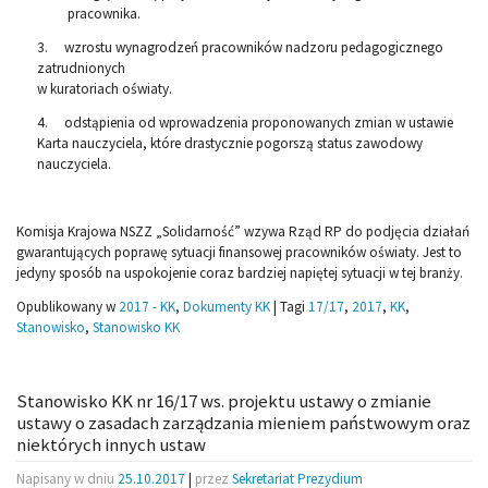
pracownika.
3. wzrostu wynagrodzeń pracowników nadzoru pedagogicznego
zatrudnionych
w kuratoriach oświaty.
4. odstąpienia od wprowadzenia proponowanych zmian w ustawie
Karta nauczyciela, które drastycznie pogorszą status zawodowy
nauczyciela.
Komisja Krajowa NSZZ „Solidarność” wzywa Rząd RP do podjęcia działań
gwarantujących poprawę sytuacji finansowej pracowników oświaty. Jest to
jedyny sposób na uspokojenie coraz bardziej napiętej sytuacji w tej branży.
Opublikowany w
2017 - KK
,
Dokumenty KK
|
Tagi
17/17
,
2017
,
KK
,
Stanowisko
,
Stanowisko KK
Stanowisko KK nr 16/17 ws. projektu ustawy o zmianie
ustawy o zasadach zarządzania mieniem państwowym oraz
niektórych innych ustaw
Napisany w dniu
25.10.2017
|
przez
Sekretariat Prezydium