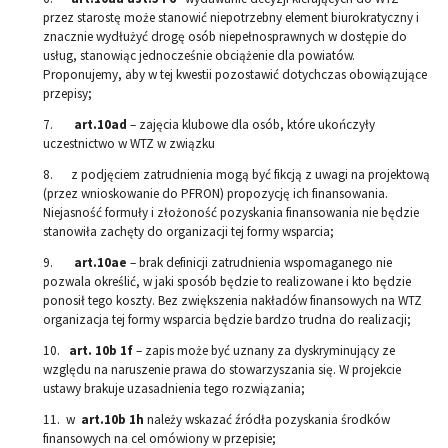
przez starostę może stanowić niepotrzebny element biurokratyczny i
znacznie wydłużyć drogę osób niepełnosprawnych w dostępie do
usług, stanowiąc jednocześnie obciążenie dla powiatów.
Proponujemy, aby w tej kwestii pozostawić dotychczas obowiązujące
przepisy;
7.
art.10ad
– zajęcia klubowe dla osób, które ukończyły
uczestnictwo w WTZ w związku
8. z podjęciem zatrudnienia mogą być fikcją z uwagi na projektową
(przez wnioskowanie do PFRON) propozycję ich finansowania.
Niejasność formuły i złożoność pozyskania finansowania nie będzie
stanowiła zachęty do organizacji tej formy wsparcia;
9.
art.10ae
– brak definicji zatrudnienia wspomaganego nie
pozwala określić, w jaki sposób będzie to realizowane i kto będzie
ponosił tego koszty. Bez zwiększenia nakładów finansowych na WTZ
organizacja tej formy wsparcia będzie bardzo trudna do realizacji;
10.
art. 10b 1f
– zapis może być uznany za dyskryminujący ze
względu na naruszenie prawa do stowarzyszania się. W projekcie
ustawy brakuje uzasadnienia tego rozwiązania;
11. w
art.10b 1h
należy wskazać źródła pozyskania środków
finansowych na cel omówiony w przepisie;