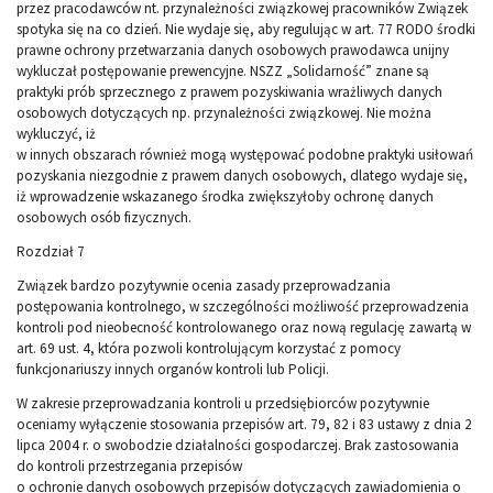
przez pracodawców nt. przynależności związkowej pracowników Związek
spotyka się na co dzień. Nie wydaje się, aby regulując w art. 77 RODO środki
prawne ochrony przetwarzania danych osobowych prawodawca unijny
wykluczał postępowanie prewencyjne. NSZZ „Solidarność” znane są
praktyki prób sprzecznego z prawem pozyskiwania wrażliwych danych
osobowych dotyczących np. przynależności związkowej. Nie można
wykluczyć, iż
w innych obszarach również mogą występować podobne praktyki usiłowań
pozyskania niezgodnie z prawem danych osobowych, dlatego wydaje się,
iż wprowadzenie wskazanego środka zwiększyłoby ochronę danych
osobowych osób fizycznych.
Rozdział 7
Związek bardzo pozytywnie ocenia zasady przeprowadzania
postępowania kontrolnego, w szczególności możliwość przeprowadzenia
kontroli pod nieobecność kontrolowanego oraz nową regulację zawartą w
art. 69 ust. 4, która pozwoli kontrolującym korzystać z pomocy
funkcjonariuszy innych organów kontroli lub Policji.
W zakresie przeprowadzania kontroli u przedsiębiorców pozytywnie
oceniamy wyłączenie stosowania przepisów art. 79, 82 i 83 ustawy z dnia 2
lipca 2004 r. o swobodzie działalności gospodarczej. Brak zastosowania
do kontroli przestrzegania przepisów
o ochronie danych osobowych przepisów dotyczących zawiadomienia o