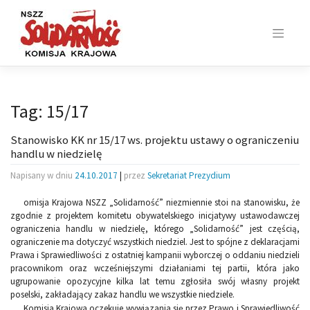
Skip
to
content
Tag:
15/17
Stanowisko KK nr 15/17 ws. projektu ustawy o ograniczeniu
handlu w niedzielę
Napisany w dniu
24.10.2017
|
przez
Sekretariat Prezydium
omisja Krajowa NSZZ „Solidarność” niezmiennie stoi na stanowisku, że
zgodnie z projektem komitetu obywatelskiego inicjatywy ustawodawczej
ograniczenia handlu w niedzielę, którego „Solidarność” jest częścią,
ograniczenie ma dotyczyć wszystkich niedziel. Jest to spójne z deklaracjami
Prawa i Sprawiedliwości z ostatniej kampanii wyborczej o oddaniu niedzieli
pracownikom oraz wcześniejszymi działaniami tej partii, która jako
ugrupowanie opozycyjne kilka lat temu zgłosiła swój własny projekt
poselski, zakładający zakaz handlu we wszystkie niedziele.
Komisja Krajowa oczekuje wywiązania się przez Prawo i Sprawiedliwość