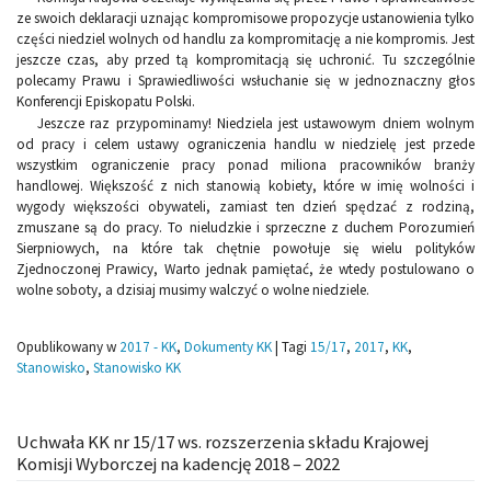
ze swoich deklaracji uznając kompromisowe propozycje ustanowienia tylko
części niedziel wolnych od handlu za kompromitację a nie kompromis. Jest
jeszcze czas, aby przed tą kompromitacją się uchronić. Tu szczególnie
polecamy Prawu i Sprawiedliwości wsłuchanie się w jednoznaczny głos
Konferencji Episkopatu Polski.
Jeszcze raz przypominamy! Niedziela jest ustawowym dniem wolnym
od pracy i celem ustawy ograniczenia handlu w niedzielę jest przede
wszystkim ograniczenie pracy ponad miliona pracowników branży
handlowej. Większość z nich stanowią kobiety, które w imię wolności i
wygody większości obywateli, zamiast ten dzień spędzać z rodziną,
zmuszane są do pracy. To nieludzkie i sprzeczne z duchem Porozumień
Sierpniowych, na które tak chętnie powołuje się wielu polityków
Zjednoczonej Prawicy, Warto jednak pamiętać, że wtedy postulowano o
wolne soboty, a dzisiaj musimy walczyć o wolne niedziele.
Opublikowany w
2017 - KK
,
Dokumenty KK
|
Tagi
15/17
,
2017
,
KK
,
Stanowisko
,
Stanowisko KK
Uchwała KK nr 15/17 ws. rozszerzenia składu Krajowej
Komisji Wyborczej na kadencję 2018 – 2022