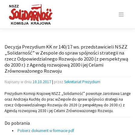
Skip
to
content
Decyzja Prezydium KK nr 140/17 ws. przedstawicieli NSZZ
„Solidarność” w Zespole do spraw spójności strategii na
rzecz Odpowiedzialnego Rozwoju do 2020 (z perspektywą
do 2030 r.) z Agendą rozwojową 2030 i jej Celami
Zrównoważonego Rozwoju
Napisany w dniu
10.10.2017
|
przez
Sekretariat Prezydium
Prezydium Komisji Krajowej NSZZ „Solidarność” powołuje Jarosława Lange
oraz Andrzeja Kuchtę do prac wZespole do spraw spójności strategii na
rzecz Odpowiedzialnego Rozwoju do 2020 (z perspektywą do 2030 r.) z
Agendą rozwojową 2030 i jej Celami Zrównoważonego Rozwoju.
Do pobrania
Pobierz dokument w formacie pdf