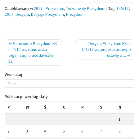
Opublikowany w
2017 - Prezydium
,
Dokumenty Prezydium
|
Tagi
140/17
,
2017
,
Decyzja
,
Decyzja Prezydium
,
Prezydium
Nawigacja
Stanowisko Prezydium KK
Decyzja Prezydium KK nr
wpisu
nr 7/17 ws. stanowiska
141/17 ws. projektu ustawy o
organizacji pracodawców
ustawy o ...
bę...
Wyszukaj
Publikacje według daty
P
W
Ś
C
P
S
N
1
2
3
4
5
6
7
8